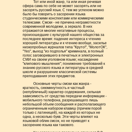
Тот или иной жанр, та или иная речевая
сфера сама по себе не может засорять или не
засорять русский язык. С тем же успехом можно
было бы говорить о засорении языка
студенческими конспектами или коммерческими
телексами. Смски - не причина неграмотности
современной молодежи, а зеркало. В них
отражаются многие негативные процессы,
произошедшие с культурой нашего общества за
последнее время: падение интереса к чтению
хорошей литературы и к чтению вообще, засилье
низкопробных журналов типа "Круто!", "МолотОК",
"Yes", выход "из подполья" криминала, в полный
голос заговорившего в печатных и электронных
СМИ на своем уголовном языке; насаждение
"клипового мышления"; понижение требований к
знанию русского языка и литературы в средней
школе и разрушение классической системы
преподавания этих предметов.
Основные черты смски как жанра -
краткость, сиюминутность и частный
(непубличный) характер содержания, сильная
зависимость от средства передачи информации -
мобильного телефона, разрешающего лишь
небольшой объем сообщения и располагающего
ограниченным набором клавиш (причем порой
только с латиницей), на каждой из которых не
одна, а несколько букв. Эти черты влияют на
языковой облик смсок, но не приводят к
засорению языка как такового.