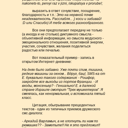
nakonets-to, pervyi raz v jizni, iskupalsya v prorube!;
выразить в ответ сочувствие, поощрение,
благодарность и т.п.:
Это на нервной почве
неадекватность. Расслабля... ;) коси и забивай!
:D или Спасибо) И тебе всякого разнообразного.
Все они предполагают передачу не только
(а иногда и не столько) диктумного смысла -
объективной информации, но смысла модусного -
эмоционального отношения, позитивной энергии,
участия, сочувствия, желания поделиться
радостью или печалью.
Вот показательный пример - запись в
открытом Интернет-дневнике:
На днях было забавно. Уже почти спим, тишина,
редкие машины за окном... Вдруг, бац!, SMS-ка от
Е. буквально такого содержания: - Рошфор,
закройте все выходы из портов Франции. - И
входы, монсеньер? - Гениально! Е. в далекой
стране Израиле смотрит "Трех мушкетеров". Я
смеялась, как ненормальная, и вспоминала пятый
класс.
Цитация, обыгрывание прецедентных
текстов - один из типичных приемов дружеского
смс-диалога:
- Аркадий Варламыч, а не хлопнуть ли нам по
рюмашке?? - Заметьте!! Не я это предложил!!