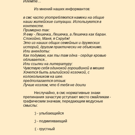
Идемте…
Из мнений наших информантов:
в смс часто употребляются намеки на общие
наши житейские ситуации. Используются в
контексте.
Примерно так:
Я ему - Лешечка, Лешечка, а Лешечка как баран.
Спокойно, Маня, я Скрудж!
Это из наших общих семейных и дружеских
историй, другим практически не объяснимо.
Или анекдоты:
Как подумаю, как ты там одна - сердце кровью
обливается...
Или ссылки на литературу:
Чувствую себя одинокой горош8иной в мешке
Хочется быть альпийской козочкой, с
колокольчиком на шее.
предполагается отзыв:
Лучше козлом, что б тебя не доили
Неслучайно, в смс нормативные знаки
препинания зачастую уступают место смайликам -
графическим значкам, передающим модусные
смыслы:
:) - улыбающийся
;) - подмигивающий
:( - грустный