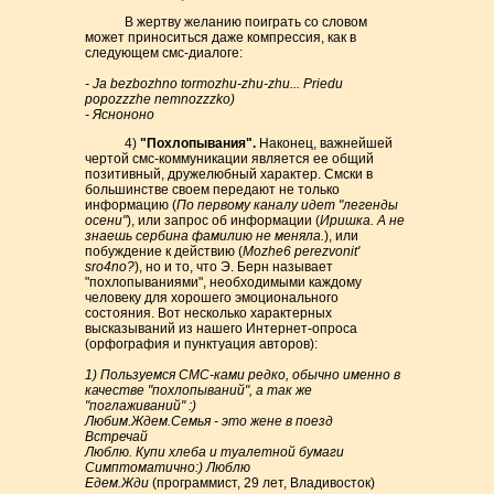
В жертву желанию поиграть со словом
может приноситься даже компрессия, как в
следующем смс-диалоге:
- Ja bezbozhno tormozhu-zhu-zhu... Priedu
popozzzhe nemnozzzko)
- Яснононо
4)
"Похлопывания".
Наконец, важнейшей
чертой смс-коммуникации является ее общий
позитивный, дружелюбный характер. Смски в
большинстве своем передают не только
информацию (
По первому каналу идет "легенды
осени"
), или запрос об информации (
Иришка. А не
знаешь сербина фамилию не меняла.
), или
побуждение к действию (
Mozhe6 perezvonit'
sro4no?
), но и то, что Э. Берн называет
"похлопываниями", необходимыми каждому
человеку для хорошего эмоционального
состояния. Вот несколько характерных
высказываний из нашего Интернет-опроса
(орфография и пунктуация авторов):
1) Пользуемся СМС-ками редко, обычно именно в
качестве "похлопываний", а так же
"поглаживаний" :)
Любим.Ждем.Семья - это жене в поезд
Встречай
Люблю. Купи хлеба и туалетной бумаги
Симптоматично:) Люблю
Едем.Жди
(программист, 29 лет, Владивосток)