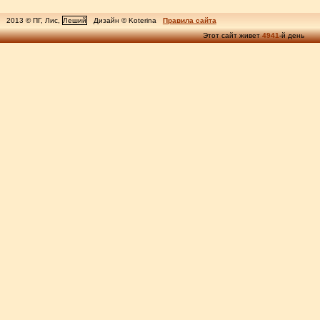
2013 © ПГ, Лис,
Леший
Дизайн © Koterina
Правила сайта
Этот сайт живет
4941
-й день