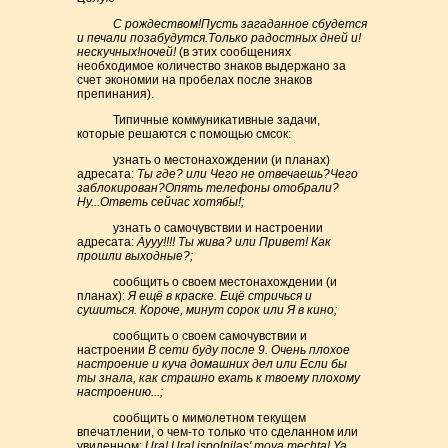
С рождеством!Пусть загаданное сбудется
и печали позабудутся.Только радостных дней и!
нескучных!ночей!
(в этих сообщениях
необходимое количество знаков выдержано за
счет экономии на пробелах после знаков
препинания).
Типичные коммуникативные задачи,
которые решаются с помощью смсок:
узнать о местонахождении (и планах)
адресата:
Ты где? или Чего не отвечаешь?Чего
заблокирован?Опять телефоны отобрали?
Ну...Ответь сейчас хотябы!;
узнать о самочувствии и настроении
адресата:
Аууу!!!! Ты жива? или Привет! Как
прошли выходные?;
сообщить о своем местонахождении (и
планах):
Я ещё в краске. Ещё стричься и
сушиться. Короче, минут сорок или Я в кино;
сообщить о своем самочувствии и
настроении
В сети буду после 9. Очень плохое
настроение и куча домашних дел или Если бы
ты знала, как страшно ехать к твоему плохому
настроению...;
сообщить о мимолетном текущем
впечатлении, о чем-то только что сделанном или
увиденном:
Ura! Ura! ispolnilas' moya mechta! Ya