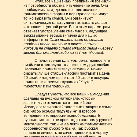
Итак, все наши знаки препинания возникли
из потребности обозначить членение речи. Они
необходимы там, где лексические значения,
грамматические формы и порядок слов не могут
точно выразить смысл. Они организуют
синтаксическую конструкцию так, как это делает
интонация в устной речи. Всем этим параметрам
отвечает употребление смайликов. Следующее
высказывание весьма типично для наших
информантов:
Сама практически не ставлю
пробелы после запятых и точек, и почти
никогда не ставлю символ мягкого знака - берегу
место для смайлов/скобочек
(27 лет, Москва).
С точки зрения культуры речи, главное, что
смайлики в смс служат выражением дружелюбия.
Несколько примитивизируя ситуацию, можно
сказать: лучше старшеклассник поставит за день
20 смайликов, чем прочитает 20 строк в несущих
примитив и агрессию журналах "Круто!",
"МолотОК" и им подобных.
Следует учесть, что все наши наблюдения
сделаны на русском материале, который
значительно отличается от английского.
Исследователи английского языка говорят о языке
смс как об особом "подъязыке", в котором
тенденция к компрессии всепобеждающа. В
русских смс этого не происходит как в силу русской
ментальности, так и из-за лексико-грамматических
особенностей русского языка. Так, русская
языковая личность не хочет приносить в жертву