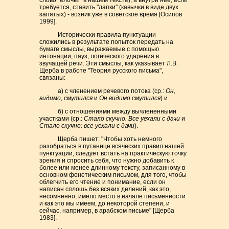
слово "елочки" в нашем тексте), а внутри нее, если
требуется, ставить "лапки" (кавычки в виде двух
запятых) - возник уже в советское время [Осипов
1999].
Исторически правила пунктуации
сложились в результате попыток передать на
бумаге смыслы, выражаемые с помощью
интонации, пауз, логического ударения в
звучащей речи. Эти смыслы, как указывает Л.В.
Щерба в работе "Теория русского письма",
связаны:
а) с членением речевого потока (ср.:
Он,
видимо, смутился
и
Он видимо смутился
) и
б) с отношениями между вычлененными
участками (ср.:
Стало скучно. Все уехали с дачи
и
Стало скучно: все уехали с дачи
).
Щерба пишет: "Чтобы хоть немного
разобраться в путанице всяческих правил нашей
пунктуации, следует встать на практическую точку
зрения и спросить себя, что нужно добавить к
более или менее длинному тексту, записанному в
основном фонетическим письмом, для того, чтобы
облегчить его чтение и понимание, если он
написан сплошь без всяких делений, как это,
несомненно, имело место в начале письменности
и как это мы имеем, до некоторой степени, и
сейчас, например, в арабском письме" [Щерба
1983].