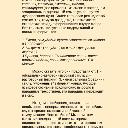
компрессии суффиксы субъективной оценки -
котенок, книжечка, змееныш, жабкин,
грязищщааа
(все примеры - из смсок, в последнем
эмоционально-оценочный смысл усилен путем
дублирования букв). Более того, если речь идет об
смсках "тех, кому за двадцать", то отмечается
стилистическая дифференциация внутри жанра.
Вот три смски, полученные подряд одной из
наших информанток:
1. Елена, вам удобно будет встретиться завтра
в 13:30? ФИО.
2. Ни фсем :-) зануда :-) но я тибя фсе равно
люблю :-)
3.Привет, дорогая. Ты наверное спишь после
рабочей недели, звони как проснешься. Я в
Москве.
Можно сказать, что они представляют: 1. -
официально-деловой (высокий) стиль; 2. -
разговорный (низкий); 3. - нейтральный (средний)
стиль, "уложенные" в формат жанра. Русское
языковое сознание традиционно выросло в
парадигме трех стилей, эта парадигма переходит
и в смс.
Итак, смс-сообщения, несмотря на
необычность, ненормативность языкового облика,
служат средством позитивной частной
коммуникации. Чего же боле? Мы не можем
считать исследованный нами материал
полностью репрезентативным: в нем в основном
представлены текстовые сообщения тех, кому за