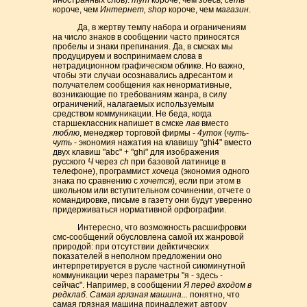
иностранных слов):
тут
короче, чем
здесь, сеть
короче, чем
Интернет, shop
короче, чем
магазин
.
Да, в жертву темпу набора и ограничениям
на число знаков в сообщении часто приносятся
пробелы и знаки препинания. Да, в смсках мы
продуцируем и воспринимаем слова в
нетрадиционном графическом облике. Но важно,
чтобы эти случаи осознавались адресантом и
получателем сообщения как ненормативные,
возникающие по требованиям жанра, в силу
ограничений, налагаемых используемым
средством коммуникации. Не беда, когда
старшеклассник напишет в смске
лав
вместо
люблю
, менеджер торговой фирмы -
4уток
(
чуть-
чуть
- экономия нажатия на клавишу "ghi4" вместо
двух клавиш "abc" + "ghi" для изображения
русского
Ч
через
ch
при базовой латинице в
телефоне), программист
хочеца
(экономия одного
знака по сравнению с
хочется
), если при этом в
школьном или вступительном сочинении, отчете о
командировке, письме в газету они будут уверенно
придерживаться нормативной орфографии.
Интересно, что возможность расшифровки
смс-сообщений обусловлена самой их жанровой
природой: при отсутствии дейктических
показателей в неполном предложении оно
интерпретируется в русле частной сиюминутной
коммуникации через параметры "я - здесь -
сейчас". Например, в сообщении
Я перед входом в
редклаб. Самая грязная машина...
понятно, что
самая грязная машина принадлежит автору