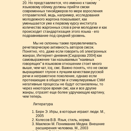
20. Но представляется, что именно к такому
языковому облику должны прийти смски
современных тинэйджеров по мере взросления
отправителей, ведь, например, исследования
молодежного жаргона показывают, как
уменьшается уже к первому курсу института
количество жаргонных слов в речи молодежи и как
происходит стандартизация этого языка - его
подравнивание под средний уровень.
Мы не склонны также преувеличивать
речетворческую активность авторов смсок.
Понятно, что, даже если говорить об электронных
жанрах, Интернет-дневник [Сидорова 2004] как
самовыражение так называемых "наивных
говорящих" в языковом отношении стоит много
выше, чем чат, icq, смс. Важно понять, что не смски
выращивают глухое к лучшим качествам русской
речи и неграмотное поколение, однако если
протекающие в обществе и стимулируемые СМИ
негативные процессы не будут остановлены, то
через некоторое время смс, как и все другие
жанры, отразят еще более удручающую картину,
чем теперь.
Литература
Берн Э. Игры, в которые играют люди. М.,
2005
Колесов В.В. Язык, стиль, норма.
Маклюэн М. Понимание Медиа: Внешние
расширения человека. М., 2003