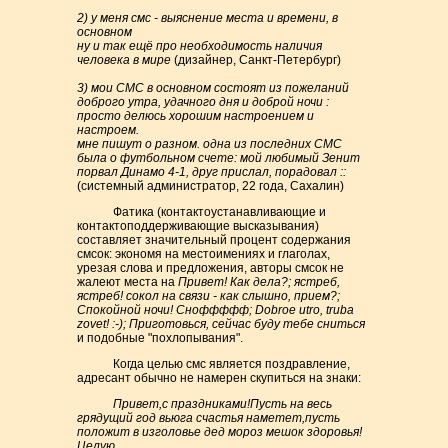
2) у меня смс - выяснение места и времени, в
основном
ну и так ещё про необходимость наличия
человека в мире
(дизайнер, Санкт-Петербург)
3) мои СМС в основном состоят из пожеланий
доброго утра, удачного дня и доброй ночи :
просто делюсь хорошим настроением и
настроем.
мне пишут о разном. одна из последних СМС
была о футбольном счете: мой любимый Зенит
порвал Динамо 4-1, друг прислал, порадовал ::
(системный администратор, 22 года, Сахалин)
Фатика (контактоустанавливающие и
контактоподдерживающие высказывания)
составляет значительный процент содержания
смсок: экономя на местоимениях и глаголах,
урезая слова и предложения, авторы смсок не
жалеют места на
Привет! Как дела?; ястреб,
ястреб! сокол на связи - как слышно, прием?;
Спокойной ночи! Сноффффф; Dobroe utro, truba
zovet! :-); Приготовься, сейчас буду тебе сниться
и подобные "похлопывания".
Когда целью смс является поздравление,
адресант обычно не намерен скупиться на знаки:
Привет,с праздниками!Пусть на весь
грядущий год вьюга счастья наметет,пусть
положит в изголовье дед мороз мешок здоровья!
Целую