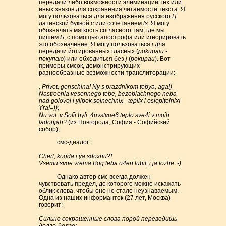
передачи либо возможности элиминации тех или
иных знаков для сохранения читаемости текста. Я
могу пользоваться для изображения русского
Ц
латинской буквой
c
или сочетанием
ts
. Я могу
обозначать мягкость согласного там, где мы
пишем
Ь
, с помощью апострофа или игнорировать
это обозначение. Я могу пользоваться
j
для
передачи йотированных гласных (
pokupaju -
покупаю
) или обходиться без
j
(
pokupau
). Вот
примеры смсок, демонстрирующих
разнообразные возможности транслитерации:
, Privet, genschina! Ny s prazdnikom tebya, aga!)
Nastroenia vesennego tebe, bezoblachnogo neba
nad golovoi i ylibok solnechnix - teplix i oslepitelnix!
Yra!=));
Nu vot. v Sofii byli. 4uvstvue6 teplo sve4i v moih
ladonjah?
(из Новгорода, София - Софийский
собор);
смс-диалог:
Chert, kogda j ya sdoxnu?!
Vsemu svoe vrema.Bog teba o4en lubit, i ja tozhe :-)
Однако автор смс всегда должен
чувствовать предел, до которого можно искажать
облик слова, чтобы оно не стало неузнаваемым.
Одна из наших информанток (27 лет, Москва)
говорит:
Сильно сокращенные слова порой переводишь