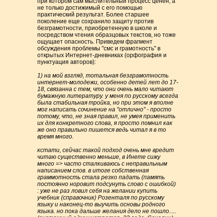
при котором сам мыслительный процесс ценен, а
не только достижимый с его помощью
практический результат. Более старшее
поколение еще сохранило защиту против
безграмотности, приобретенную в школе и
посредством чтения образцовых текстов, но тоже
ощущает опасность. Приведем фрагмент
обсуждения проблемы "смс и грамотность" в
открытых Интернет-дневниках (орфография и
пунктуация авторов):
1) на мой взгляд, тотальная безграмотность
интернет-молодежи, особенно детей лет до 17-
18, связанна с тем, что они очень мало читают
бумажную литературу. у меня по русскому всегда
была стабильная тройка, но при этом я вполне
мог написать сочинение на "отлично" - просто
потому, что, не зная правил, не умея применить
их для конкретного слова, я просто помнил как
же оно правильно пишется ведь читал я в то
время много.
кстати, сейчас такой подход очень мне вредит
читаю существенно меньше, в Инете сижу
много => часто сталкиваюсь с неправильным
написанием слов. в итоге собственная
граммотность стала резко падать (память
постоянно норовит подсунуть слово с ошибкой)
: уже не раз ловил себя на желании купить
учебник (справочник) Розенталя по русскому
языку и наконец-то выучить основы родного
языка. но пока дальше желания дело не пошло.....