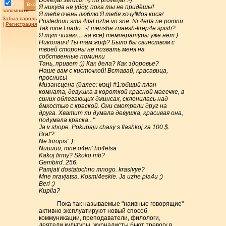
Doverjai serdcu! :-) no proverjai :-)
Вход
Я никуда не уйду, пока ты не придёшь!!
запомнить
Я тебя очень люблю.Я тебя хочу!Моя киса!
Забыл пароль
Poslednuu sms 4ital uzhe vo sne. Ni 4erta ne pomnu.
|
Регистрация
Tak mne I nado. :-( menshe znaesh-krep4e spish?...
Я тут чихаю… на все) температуры уже нет:)
Николаич! Ты там жиф? Было бы свинством с
твоей стороны не позвать меня на
собственные поминки
Тань, привет :)) Как дела? Как здоровье?
Наше вам с кисточкой! Вставай, красавица,
проснись!
Мизансцена (далее: мзц) #1:общий план-
комната, девушка в короткой красной маеечке, в
синих облегающих джинсах, склонилась над
ёмкостью с краской. Они смотрели друг на
друга. Хватит ли думала девушка, красивая она,
подумала краска..."
Ja v shope. Pokupaju chasy s flashkoj za 100 $.
Brat'?
Ne toropis' :)
Nuuuuu, mne o4en' ho4etsa
Kakoj firmy? Skoko mb?
Gembird. 256.
Pamjati dostatochno mnogo. krasivye?
Mne nravjatsa. Kosmi4eskie. Ja uzhe pla4u ;)
Beri :)
Kupila?
Пока так называемые "наивные говорящие"
активно эксплуатируют новый способ
коммуникации, преподаватели, филологи,
деятели культуры, журналисты бьют тревогу в