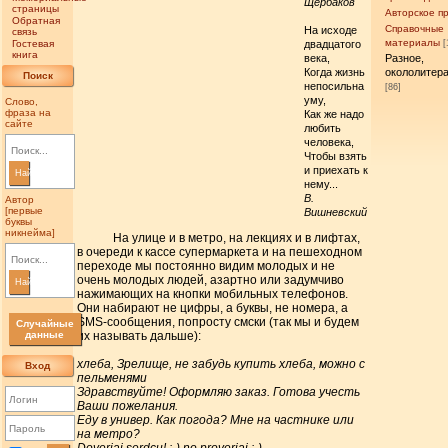
Щербаков
страницы
Авторское п
Обратная
Справочные
На исходе
связь
материалы
Гостевая
двадцатого
[
книга
века,
Разное,
Когда жизнь
окололитер
Поиск
непосильна
[86]
уму,
Слово,
фраза на
Как же надо
сайте
любить
человека,
Чтобы взять
и приехать к
Найти
нему...
В.
Автор
[первые
Вишневский
буквы
никнейма]
На улице и в метро, на лекциях и в лифтах,
в очереди к кассе супермаркета и на пешеходном
переходе мы постоянно видим молодых и не
очень молодых людей, азартно или задумчиво
Найти
нажимающих на кнопки мобильных телефонов.
Они набирают не цифры, а буквы, не номера, а
SMS-сообщения, попросту смски (так мы и будем
Случайные
данные
их называть дальше):
хлеба, Зрелище, не забудь купить хлеба, можно с
Вход
пельменями
Здравствуйте! Оформляю заказ. Готова учесть
Ваши пожелания.
Еду в универ. Как погода? Мне на частнике или
на метро?