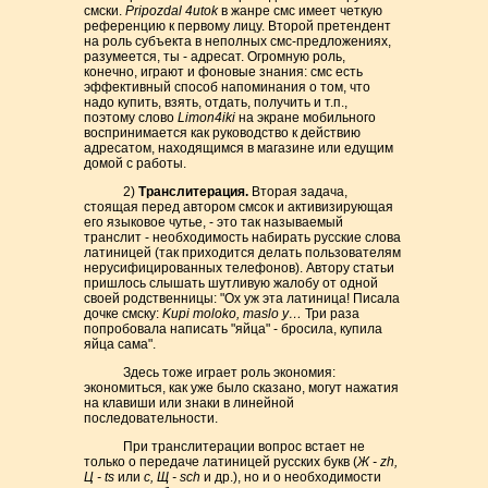
смски.
Pripozdal 4utok
в жанре смс имеет четкую
референцию к первому лицу. Второй претендент
на роль субъекта в неполных смс-предложениях,
разумеется, ты - адресат. Огромную роль,
конечно, играют и фоновые знания: смс есть
эффективный способ напоминания о том, что
надо купить, взять, отдать, получить и т.п.,
поэтому слово
Limon4iki
на экране мобильного
воспринимается как руководство к действию
адресатом, находящимся в магазине или едущим
домой с работы.
2)
Транслитерация.
Вторая задача,
стоящая перед автором смсок и активизирующая
его языковое чутье, - это так называемый
транслит - необходимость набирать русские слова
латиницей (так приходится делать пользователям
нерусифицированных телефонов). Автору статьи
пришлось слышать шутливую жалобу от одной
своей родственницы: "Ох уж эта латиница! Писала
дочке смску:
Kupi moloko, maslo y…
Три раза
попробовала написать "яйца" - бросила, купила
яйца сама".
Здесь тоже играет роль экономия:
экономиться, как уже было сказано, могут нажатия
на клавиши или знаки в линейной
последовательности.
При транслитерации вопрос встает не
только о передаче латиницей русских букв (
Ж - zh,
Ц - ts
или
c, Щ - sch
и др.), но и о необходимости