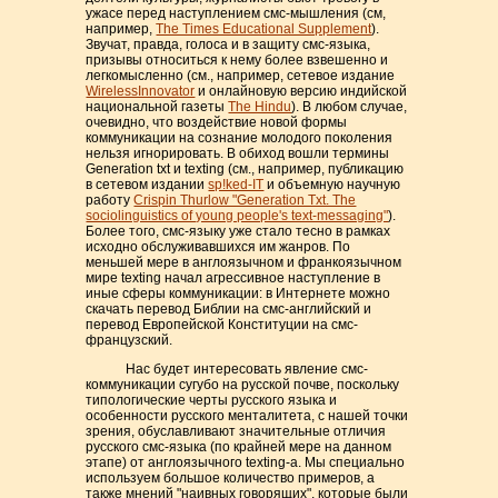
ужасе перед наступлением смс-мышления (см,
например,
The Times Educational Supplement
).
Звучат, правда, голоса и в защиту смс-языка,
призывы относиться к нему более взвешенно и
легкомысленно (см., например, cетевое издание
WirelessInnovator
и онлайновую версию индийской
национальной газеты
The Hindu
). В любом случае,
очевидно, что воздействие новой формы
коммуникации на сознание молодого поколения
нельзя игнорировать. В обиход вошли термины
Generation txt и texting (см., например, публикацию
в сетевом издании
sp!ked-IT
и объемную научную
работу
Crispin Thurlow "Generation Txt. The
sociolinguistics of young people's text-messaging"
).
Более того, смс-языку уже стало тесно в рамках
исходно обслуживавшихся им жанров. По
меньшей мере в англоязычном и франкоязычном
мире texting начал агрессивное наступление в
иные сферы коммуникации: в Интернете можно
скачать перевод Библии на смс-английский и
перевод Европейской Конституции на смс-
французский.
Нас будет интересовать явление смс-
коммуникации сугубо на русской почве, поскольку
типологические черты русского языка и
особенности русского менталитета, с нашей точки
зрения, обуславливают значительные отличия
русского смс-языка (по крайней мере на данном
этапе) от англоязычного texting-а. Мы специально
используем большое количество примеров, а
также мнений "наивных говорящих", которые были