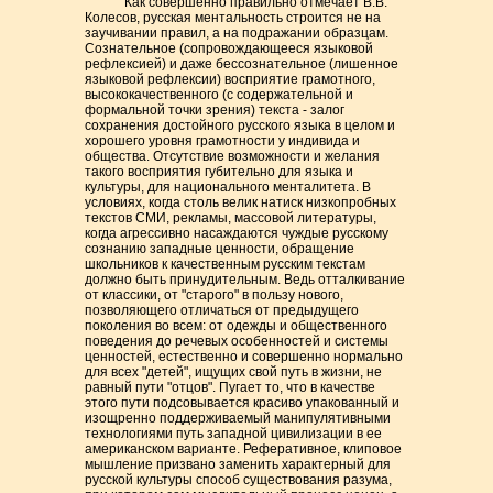
Как совершенно правильно отмечает В.В.
Колесов, русская ментальность строится не на
заучивании правил, а на подражании образцам.
Сознательное (сопровождающееся языковой
рефлексией) и даже бессознательное (лишенное
языковой рефлексии) восприятие грамотного,
высококачественного (с содержательной и
формальной точки зрения) текста - залог
сохранения достойного русского языка в целом и
хорошего уровня грамотности у индивида и
общества. Отсутствие возможности и желания
такого восприятия губительно для языка и
культуры, для национального менталитета. В
условиях, когда столь велик натиск низкопробных
текстов СМИ, рекламы, массовой литературы,
когда агрессивно насаждаются чуждые русскому
сознанию западные ценности, обращение
школьников к качественным русским текстам
должно быть принудительным. Ведь отталкивание
от классики, от "старого" в пользу нового,
позволяющего отличаться от предыдущего
поколения во всем: от одежды и общественного
поведения до речевых особенностей и системы
ценностей, естественно и совершенно нормально
для всех "детей", ищущих свой путь в жизни, не
равный пути "отцов". Пугает то, что в качестве
этого пути подсовывается красиво упакованный и
изощренно поддерживаемый манипулятивными
технологиями путь западной цивилизации в ее
американском варианте. Реферативное, клиповое
мышление призвано заменить характерный для
русской культуры способ существования разума,