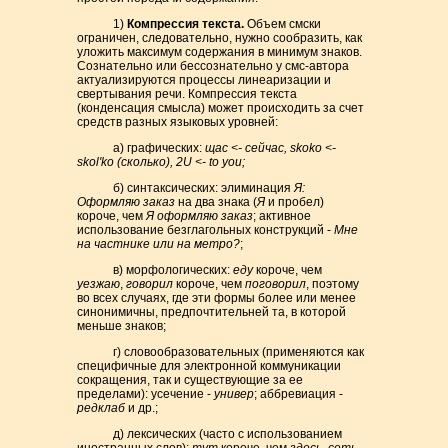
1)
Компрессия текста.
Объем смски
ограничен, следовательно, нужно сообразить, как
уложить максимум содержания в минимум знаков.
Сознательно или бессознательно у смс-автора
актуализируются процессы линеаризации и
свертывания речи. Компрессия текста
(конденсация смысла) может происходить за счет
средств разных языковых уровней:
а) графических:
щас <- сейчас, skoko <-
skol'ko (сколько), 2U <- to you;
б) синтаксических: элиминация
Я:
Оформляю заказ
на два знака (
Я
и пробел)
короче, чем
Я оформляю заказ
; активное
использование безглагольных конструкций -
Мне
на частнике или на метро?
;
в) морфологических:
еду
короче, чем
уезжаю
,
говорил
короче, чем
поговорил
, поэтому
во всех случаях, где эти формы более или менее
синонимичны, предпочтительней та, в которой
меньше знаков;
г) словообразовательных (применяются как
специфичные для электронной коммуникации
сокращения, так и существующие за ее
пределами): усечение -
универ
; аббревиация -
редклаб
и др.;
д) лексических (часто с использованием