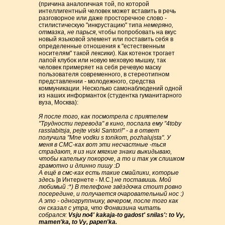
(причина аналогичная той, по которой
интеллигентный человек может вставить в речь
разговорное или даже просторечное слово -
стилистическую "инкрустацию" типа
немеряно,
отмазка, не парься
, чтобы попробовать на вкус
новый языковой элемент или поставить себя в
определенные отношения к "естественным
носителям" такой лексики). Как котенок трогает
лапой клубок или новую меховую мышку, так
человек примеряет на себя речевую маску
пользователя современного, в стереотипном
представлении - молодежного, средства
коммуникации. Несколько самонаблюдений одной
из наших информанток (студентка гуманитарного
вуза, Москва):
Я после того, как посмотрела с приятелем
"Трудности перевода" в кино, послала ему "4toby
rasslabitsja, pejte viski Santori!" - а в ответ
получила "Mne vodku s tonikom, pozhalujsta". У
меня в СМС-ках вот эти несчастные -ться
страдают, я из них мягкие знаки выкидываю,
чтобы капельку покороче, а то и так уж слишком
грамотно и длинно пишу :D
А ещё в смс-ках есть такие смайлики, которые
здесь
[в Интернете - М.С.]
не поставишь. Мой
любимый :*) В телефоне звёздочка стоит ровно
посередине, и получается очаровательный нос :)
А это - одногруппнику, вечером, после того как
он сказал с утра, что Фонвизина читать
собрался:
Vsju no4' kakaja-to gadost' snilas': to Vy,
mamen'ka, to Vy, papen'ka.