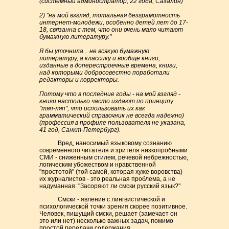
(системный администратор, 22 года, Сахалин)
2) "на мой взгляд, тотальная безграмотность
интернет-молодежи, особенно детей лет до 17-
18, связанна с тем, что они очень мало читают
бумажную литературу."
Я бы уточнила... не всякую бумажную
литературу, а классику и вообще книги,
изданные в доперестроечные времена, книги,
над которыми добросовестно поработали
редакторы и корректоры.
Потому что в последние годы - на мой взгляд -
книги настолько часто издают по принципу
"тяп-ляп", что использовать их как
грамматический справочник не всегда надежно)
(профессия в профиле пользователя не указана,
41 год, Санкт-Петербург).
Вред, наносимый языковому сознанию
современного читателя и зрителя низкопробными
СМИ - сниженным стилем, речевой небрежностью,
логическим убожеством и нравственной
"простотой" (той самой, которая хуже воровства)
их журналистов - это реальная проблема, а не
надуманная: "Засоряют ли смски русский язык?"
Смски - явление с лингвистической и
психологической точки зрения скорее позитивное.
Человек, пишущий смски, решает (замечает он
это или нет) несколько важных задач, помимо
простой передачи содержания.