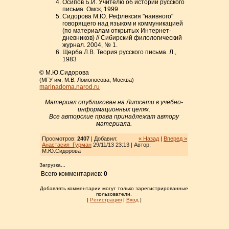
Осипов Б.И. Учителю об истории русского
письма. Омск, 1999
Сидорова М.Ю. Рефлексия "наивного"
говорящего над языком и коммуникацией
(по материалам открытых Интернет-
дневников) // Сибирский филологический
журнал. 2004, № 1.
Щерба Л.В. Теория русского письма. Л.,
1983
© М.Ю.Сидорова
(МГУ им. М.В. Ломоносова, Москва)
marinadoma.narod.ru
Материал опубликован на Литсети в учебно-
информационных целях.
Все авторские права принадлежат автору
материала.
Просмотров:
2407
| Добавил:
« Назад
|
Вперед »
Анастасия_Гурман
29/11/13 23:13 | Автор:
М.Ю.Сидорова
Загрузка...
Всего комментариев:
0
Добавлять комментарии могут только зарегистрированные
пользователи.
[
Регистрация
|
Вход
]