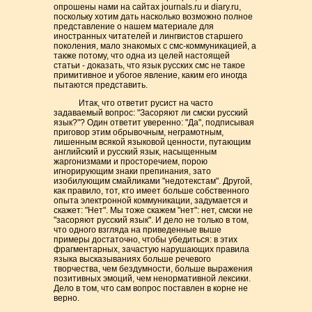
опрошены нами на сайтах journals.ru и diary.ru,
поскольку хотим дать насколько возможно полное
представление о нашем материале для
иностранных читателей и лингвистов старшего
поколения, мало знакомых с смс-коммуникацией, а
также потому, что одна из целей настоящей
статьи - доказать, что язык русских смс не такое
примитивное и убогое явление, каким его иногда
пытаются представить.
Итак, что ответит русист на часто
задаваемый вопрос: "Засоряют ли смски русский
язык?"? Один ответит уверенно: "Да", подписывая
приговор этим обрывочным, неграмотным,
лишенным всякой языковой ценности, путающим
английский и русский язык, насыщенным
жаргонизмами и просторечием, порою
игнорирующим знаки препинания, зато
изобилующим смайликами "недотекстам". Другой,
как правило, тот, кто имеет больше собственного
опыта электронной коммуникации, задумается и
скажет: "Нет". Мы тоже скажем "нет": нет, смски не
"засоряют русский язык". И дело не только в том,
что одного взгляда на приведенные выше
примеры достаточно, чтобы убедиться: в этих
фрагментарных, зачастую нарушающих правила
языка высказываниях больше речевого
творчества, чем бездумности, больше выражения
позитивных эмоций, чем ненормативной лексики.
Дело в том, что сам вопрос поставлен в корне не
верно.