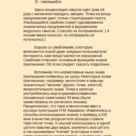
:D - смеющийся
Здесь конденсация смысла идет рука об
руку с желанием передать эмоцию. Точка на конце
предложения дает только структурацию текста.
Улыбающийся смайлик служит одновременно
знаком конца предложения и выражением
модусного смысла:
Спасибо за поздравление :) А
письмо вчера написал, но отправить не
получилось:(
Борьба со смайликами, в которую
включаются порой даже заядлые пользователи
Интернета, нам представляется неразумной.
Смайлики отвечают основным функциям знаков
препинания. Об этом следует сказать подробнее.
Вспомним, что нормативные ныне знаки
препинания появились не сразу. Некоторые знаки
препинания, например, многоточие и кавычки,
значительно "моложе" других: точки, запятой,
вопросительного знака. Точка и запятая
употреблялись еще в церковнославянских
письменных памятниках XII века (были
заимствованы из греческого письма).
Предполагают, что тире и многоточие ввел в
русскую пунктуацию Н.М. Карамзин. Изменялись и
способы использования знаков: к примеру, в XIX
веке в качестве разделителя абзацев ставили
тире после точки. А обычай использовать в одной
цитате кавычки двух видов: заключать всю цитату
в так называемые "елочки" (в которые и взято