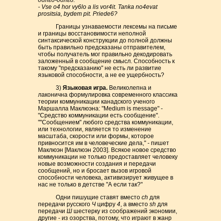
долго-долго:
- Vse o4 hor vy6lo a lis vor4it. Tanka no4evat
prositsia, bydem pit. Priede6?
Границы узнаваемости лексемы на письме
и границы восстановимости неполной
синтаксической конструкции до полной должны
быть правильно предсказаны отправителем,
чтобы получатель мог правильно декодировать
заложенный в сообщение смысл. Способность к
такому "предсказанию" не есть ли развитие
языковой способности, а не ее ущербность?
3)
Языковая игра.
Великолепна и
лаконична формулировка современного классика
теории коммуникации канадского ученого
Маршалла Маклюэна: "Medium is message" -
"Средство коммуникации есть сообщение".
""Сообщением" любого средства коммуникации,
или технологии, является то изменение
масштаба, скорости или формы, которое
привносится им в человеческие дела," - пишет
Маклюэн [Маклюэн 2003]. Всякое новое средство
коммуникации не только предоставляет человеку
новые возможности создания и передачи
сообщений, но и бросает вызов игровой
способности человека, активизирует живущее в
нас не только в детстве "А если так?"
Одни пишущие ставят вместо
ch
для
передачи русского
Ч
цифру
4
, а вместо
sh
для
передачи
Ш
шестерку из соображений экономии,
другие - из озорства, потому, что играют в жанр