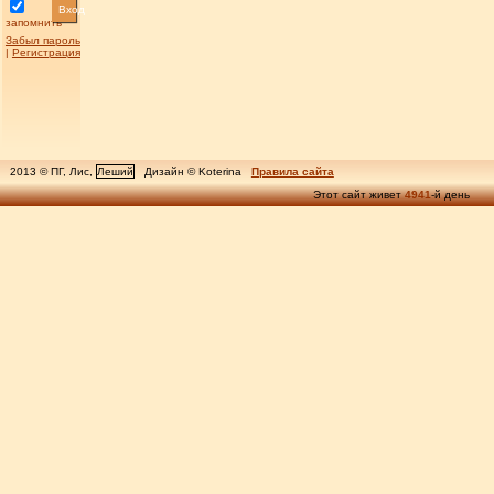
Вход
запомнить
Забыл пароль
|
Регистрация
2013 © ПГ, Лис,
Леший
Дизайн © Koterina
Правила сайта
Этот сайт живет
4941
-й день