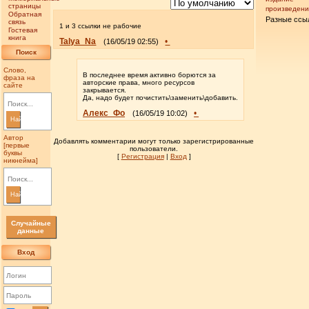
страницы
произведен
Обратная
Разные ссы
связь
1 и 3 ссылки не рабочие
Гостевая
книга
Talya_Na
•
(16/05/19 02:55)
Поиск
Слово,
В последнее время активно борются за
фраза на
авторские права, много ресурсов
сайте
закрывается.
Да, надо будет почистить\заменить\добавить.
Алекс_Фо
•
(16/05/19 10:02)
Найти
Автор
Добавлять комментарии могут только зарегистрированные
[первые
пользователи.
буквы
[
Регистрация
|
Вход
]
никнейма]
Найти
Случайные
данные
Вход