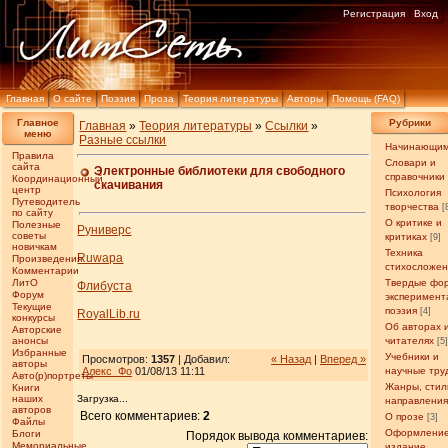
Регистрация
Вход
Главная
О сайте
Поэзия
Проза
Теория литературы
Авторы
Помощь (FAQ)
Главное
Рубрики
Главная
»
Теория литературы
»
Ссылки
»
меню
Разные ссылки
Начинающи
Правила
Словари и
сайта
Электронные библиотеки для свободного
справочники
Координационный
скачивания
центр
Психология
Путеводитель
творчества
[
по сайту
О критике и
Полезные
Руниверс
советы
критиках
[9]
новичкам
Техника
Ruwapa
Произведения
стихосложе
Комментарии
ЛитО
Твердые фо
Флибуста
Форум
эксперимент
Текущие
поэзия
[4]
RoyalLib.ru
конкурсы
Об авторах 
Авторские
анонсы
читателях
[5
Избранные
Учебники и
Просмотров:
1357
| Добавил:
« Назад
|
Вперед »
авторы
Алекс_Фо
01/08/13 11:11
научные тру
Авто(р)портреты
Жанры, стил
Книги
наших
Загрузка...
направлени
авторов
Всего комментариев:
2
О прозе
[3]
Файлы
Оформление
Блоги
Порядок вывода комментариев:
Мемориальные
издание