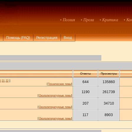
• Поэзия
• Проза
• Критика
• Ко
Помощь (FAQ)
Регистрация
Вход
Ответы
Просмотры
0
21
22
]
644
135860
[
Технические темы
]
1190
261739
[
Окололитературные темы
]
207
34710
[
Окололитературные темы
]
117
8903
[
Окололитературные темы
]