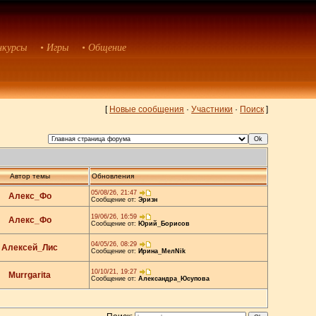
нкурсы
• Игры
• Общение
[
Новые сообщения
·
Участники
·
Поиск
]
Автор темы
Обновления
05/08/26, 21:47
Алекс_Фо
Сообщение от:
Эризн
19/06/26, 16:59
Алекс_Фо
Сообщение от:
Юрий_Борисов
04/05/26, 08:29
Алексей_Лис
Сообщение от:
Ирина_МелNik
10/10/21, 19:27
Murrgarita
Сообщение от:
Александра_Юсупова