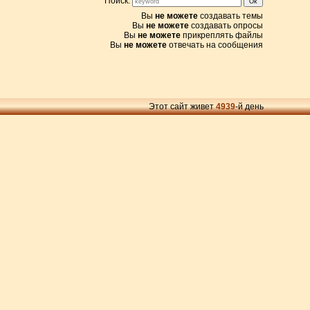
Поиск:
Вы
не можете
создавать темы
Вы
не можете
создавать опросы
Вы
не можете
прикреплять файлы
Вы
не можете
отвечать на сообщения
Этот сайт живет
4939
-й день