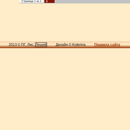
1
Страница
1
из
1
2013 © ПГ, Лис,
Леший
Дизайн © Koterina
Правила сайта