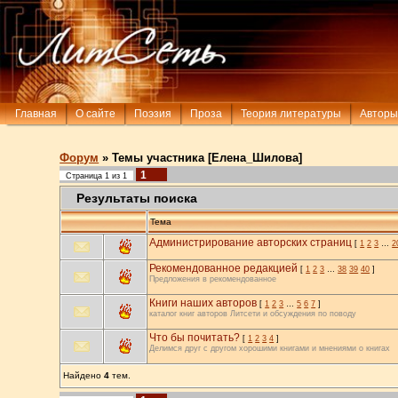
Главная
О сайте
Поэзия
Проза
Теория литературы
Авторы
Форум
»
Темы участника [Елена_Шилова]
1
Страница
1
из
1
Результаты поиска
Тема
Администрирование авторских страниц
[
1
2
3
…
2
Рекомендованное редакцией
[
1
2
3
…
38
39
40
]
Предложения в рекомендованное
Книги наших авторов
[
1
2
3
…
5
6
7
]
каталог книг авторов Литсети и обсуждения по поводу
Что бы почитать?
[
1
2
3
4
]
Делимся друг с другом хорошими книгами и мнениями о книгах
Найдено
4
тем.