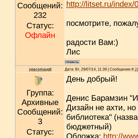
http://litset.ru/index/
Сообщений:
232
посмотрите, пожал
Статус:
Офлайн
радости Вам:)
Лис
spacemaugli
Дата: Вт, 29/07/14, 11:39 | Сообщение #
2
День добрый!
Группа:
Денис Барамзин "Иг
Архивные
Дизайн не ахти, но
Сообщений:
библиотека" (назва
3
бюджетный)
Статус:
Обложка:
http://ww