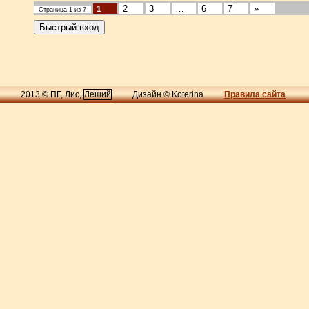
2
3
…
6
7
»
1
Страница
1
из
7
2013 © ПГ, Лис,
Леший
Дизайн © Koterina
Правила сайта