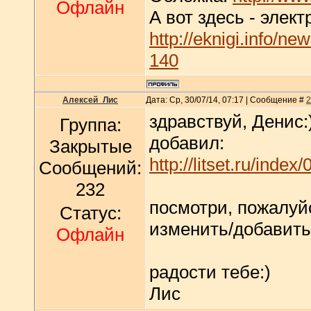
Офлайн
А вот здесь - элек
http://eknigi.info/n
140
Алексей_Лис
Дата: Ср, 30/07/14, 07:17 | Сообщение #
2
здравствуй, Денис:
Группа:
добавил:
Закрытые
http://litset.ru/index/
Сообщений:
232
посмотри, пожалуйс
Статус:
изменить/добавить
Офлайн
радости тебе:)
Лис