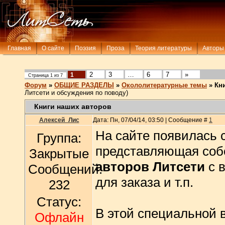
Главная
О сайте
Поэзия
Проза
Теория литературы
Авторы
2
3
…
6
7
»
1
Страница
1
из
7
Форум
»
ОБЩИЕ РАЗДЕЛЫ
»
Окололитературные темы
»
Кн
Литсети и обсуждения по поводу)
Книги наших авторов
Алексей_Лис
Дата: Пн, 07/04/14, 03:50 | Сообщение #
1
На сайте появилась
Группа:
представляющая собо
Закрытые
авторов Литсети
с в
Сообщений:
для заказа и т.п.
232
Статус:
В этой специальной 
Офлайн