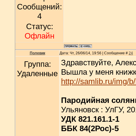
Сообщений:
4
Статус:
Офлайн
Полевик
Дата: Чт, 26/06/14, 19:56 | Сообщение #
24
Здравствуйте, Алекс
Группа:
Вышла у меня книжк
Удаленные
http://samlib.ru/img/
Пародийная солян
Ульяновск : УлГУ, 201
УДК 821.161.1-1
ББК 84(2Рос)-5