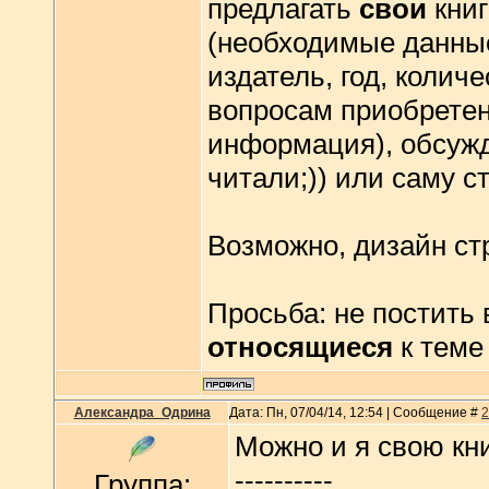
предлагать
свои
книг
(необходимые данные
издатель, год, колич
вопросам приобретен
информация), обсужда
читали;)) или саму с
Возможно, дизайн ст
Просьба: не постить
относящиеся
к теме
Александра_Одрина
Дата: Пн, 07/04/14, 12:54 | Сообщение #
2
Можно и я свою к
----------
Группа: