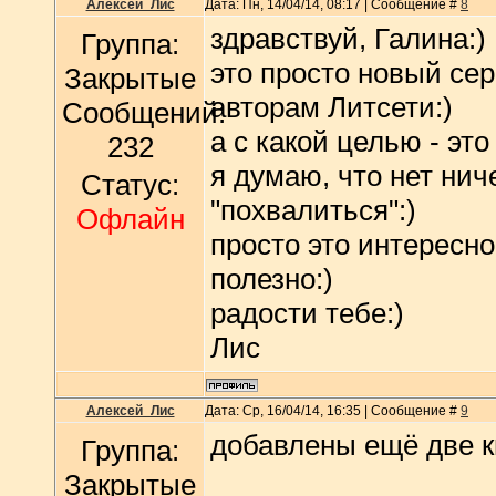
Алексей_Лис
Дата: Пн, 14/04/14, 08:17 | Сообщение #
8
здравствуй, Галина:)
Группа:
это просто новый се
Закрытые
авторам Литсети:)
Сообщений:
а с какой целью - эт
232
я думаю, что нет нич
Статус:
"похвалиться":)
Офлайн
просто это интересно
полезно:)
радости тебе:)
Лис
Алексей_Лис
Дата: Ср, 16/04/14, 16:35 | Сообщение #
9
добавлены ещё две к
Группа:
Закрытые