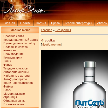
Главная
О сайте
Поэзия
Проза
Теория литературы
Авторы
Главное меню
Главная
»
Все файлы
Правила сайта
Координационный центр
vodka
Путеводитель по сайту
[
Изображения
]
Полезные советы
новичкам
Произведения
Комментарии
ЛитО
Форум
Текущие конкурсы
Авторские анонсы
Избранные авторы
Авто(р)портреты
Книги наших авторов
Файлы
Блоги
Мемориальные
страницы
Обратная связь
Гостевая книга