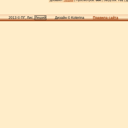
Добавил
:
Леший
| Просмотров
:
886
|
Загрузок
:
751
| Д
2013 © ПГ, Лис,
Леший
Дизайн © Koterina
Правила сайта