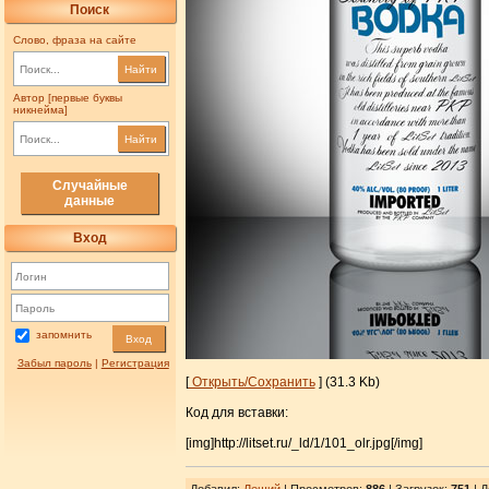
Поиск
Слово, фраза на сайте
Найти
Автор [первые буквы
никнейма]
Найти
Случайные
данные
Вход
запомнить
Вход
Забыл пароль
|
Регистрация
[
Открыть/Сохранить
] (31.3 Kb)
Код для вставки:
[img]http://litset.ru/_ld/1/101_olr.jpg[/img]