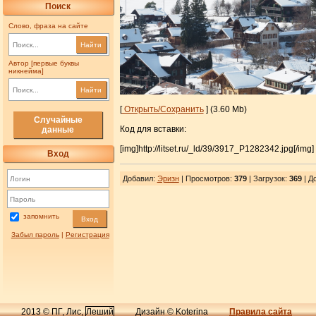
Поиск
Слово, фраза на сайте
Найти
Автор [первые буквы
никнейма]
Найти
[
Открыть/Сохранить
] (3.60 Mb)
Случайные
Код для вставки:
данные
[img]http://litset.ru/_ld/39/3917_P1282342.jpg[/img]
Вход
Добавил
:
Эризн
| Просмотров
:
379
|
Загрузок
:
369
| Д
запомнить
Вход
Забыл пароль
|
Регистрация
2013 © ПГ, Лис,
Леший
Дизайн © Koterina
Правила сайта