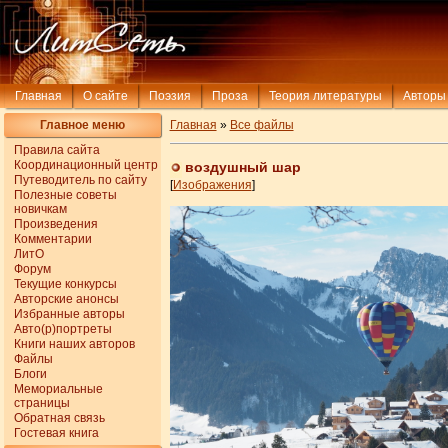
Главная
О сайте
Поэзия
Проза
Теория литературы
Авторы
Главное меню
Главная
»
Все файлы
Правила сайта
Координационный центр
воздушный шар
Путеводитель по сайту
[
Изображения
]
Полезные советы
новичкам
Произведения
Комментарии
ЛитО
Форум
Текущие конкурсы
Авторские анонсы
Избранные авторы
Авто(р)портреты
Книги наших авторов
Файлы
Блоги
Мемориальные
страницы
Обратная связь
Гостевая книга