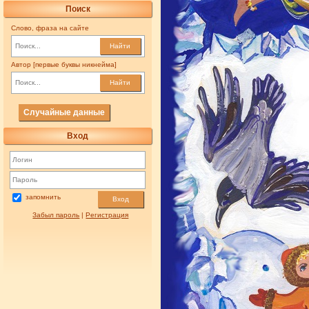
Поиск
Слово, фраза на сайте
Найти
Автор [первые буквы никнейма]
Найти
Случайные данные
Вход
запомнить
Вход
Забыл пароль
|
Регистрация