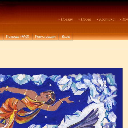
• Поэзия
• Проза
• Критика
• Ко
Помощь (FAQ)
Регистрация
Вход