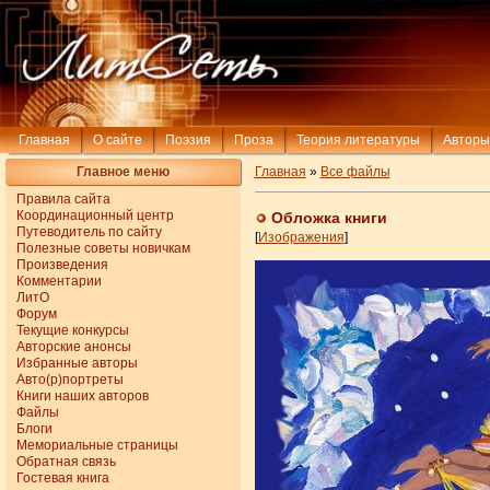
Главная
О сайте
Поэзия
Проза
Теория литературы
Авторы
Главное меню
Главная
»
Все файлы
Правила сайта
Координационный центр
Обложкa книги
Путеводитель по сайту
[
Изображения
]
Полезные советы новичкам
Произведения
Комментарии
ЛитО
Форум
Текущие конкурсы
Авторские анонсы
Избранные авторы
Авто(р)портреты
Книги наших авторов
Файлы
Блоги
Мемориальные страницы
Обратная связь
Гостевая книга