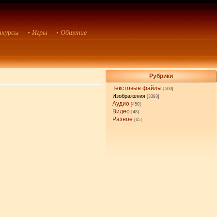
нкурсы
• Игры
• Общение
Рубрики
Текстовые файлы
[500]
Изображения
[3393]
Аудио
[450]
Видео
[48]
Разное
[65]