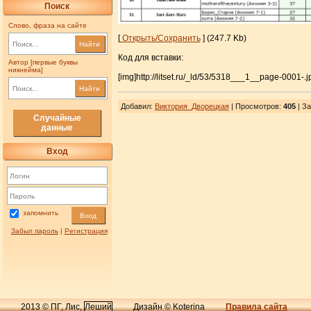
Поиск
Слово, фраза на сайте
[
Открыть/Сохранить
] (247.7 Kb)
Найти
Код для вставки:
Автор [первые буквы
никнейма]
[img]http://litset.ru/_ld/53/5318___1__page-0001-.j
Найти
Добавил
:
Виктория_Дворецкая
| Просмотров
:
405
|
За
Случайные
данные
Вход
запомнить
Вход
Забыл пароль
|
Регистрация
2013 © ПГ, Лис,
Леший
Дизайн © Koterina
Правила сайта