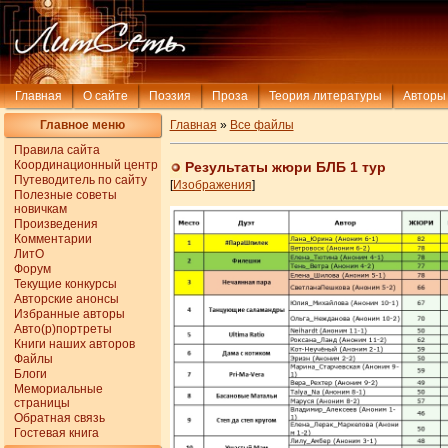
Главная
О сайте
Поэзия
Проза
Теория литературы
Авторы
Главное меню
Главная
»
Все файлы
Правила сайта
Координационный центр
Результаты жюри БЛБ 1 тур
Путеводитель по сайту
[
Изображения
]
Полезные советы
новичкам
Произведения
Комментарии
ЛитО
Форум
Текущие конкурсы
Авторские анонсы
Избранные авторы
Авто(р)портреты
Книги наших авторов
Файлы
Блоги
Мемориальные
страницы
Обратная связь
Гостевая книга