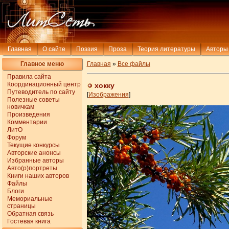
Главная
О сайте
Поэзия
Проза
Теория литературы
Авторы
Главное меню
Главная
»
Все файлы
Правила сайта
Координационный центр
хокку
Путеводитель по сайту
[
Изображения
]
Полезные советы
новичкам
Произведения
Комментарии
ЛитО
Форум
Текущие конкурсы
Авторские анонсы
Избранные авторы
Авто(р)портреты
Книги наших авторов
Файлы
Блоги
Мемориальные
страницы
Обратная связь
Гостевая книга