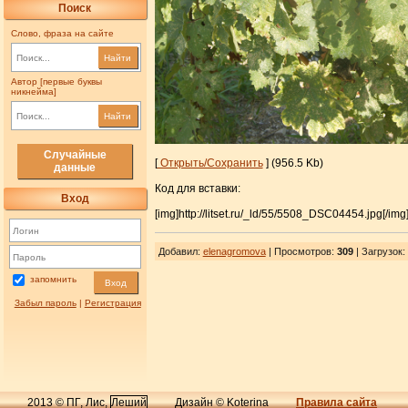
Поиск
Слово, фраза на сайте
Найти
Автор [первые буквы
никнейма]
Найти
Случайные
[
Открыть/Сохранить
] (956.5 Kb)
данные
Код для вставки:
Вход
[img]http://litset.ru/_ld/55/5508_DSC04454.jpg[/img
Добавил
:
elenagromova
| Просмотров
:
309
|
Загрузок
:
запомнить
Вход
Забыл пароль
|
Регистрация
2013 © ПГ, Лис,
Леший
Дизайн © Koterina
Правила сайта