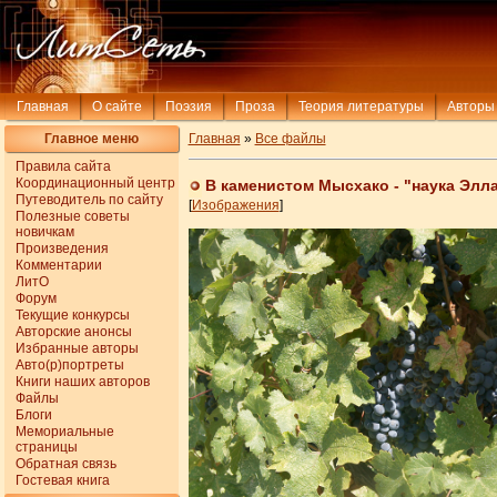
Главная
О сайте
Поэзия
Проза
Теория литературы
Авторы
Главное меню
Главная
»
Все файлы
Правила сайта
Координационный центр
В каменистом Мысхако - "наука Элл
Путеводитель по сайту
[
Изображения
]
Полезные советы
новичкам
Произведения
Комментарии
ЛитО
Форум
Текущие конкурсы
Авторские анонсы
Избранные авторы
Авто(р)портреты
Книги наших авторов
Файлы
Блоги
Мемориальные
страницы
Обратная связь
Гостевая книга