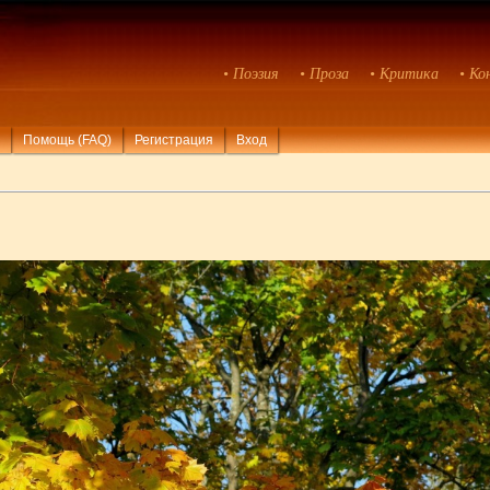
• Поэзия
• Проза
• Критика
• Ко
Помощь (FAQ)
Регистрация
Вход