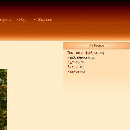
нкурсы
• Игры
• Общение
Рубрики
Текстовые файлы
[500]
Изображения
[3393]
Аудио
[450]
Видео
[48]
Разное
[65]