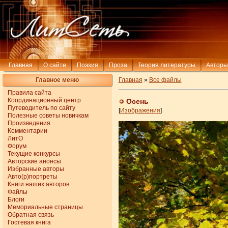
Главная
О сайте
Поэзия
Проза
Теория литературы
Авторы
Главное меню
Главная
»
Все файлы
Правила сайта
Координационный центр
Осень
Путеводитель по сайту
[
Изображения
]
Полезные советы новичкам
Произведения
Комментарии
ЛитО
Форум
Текущие конкурсы
Авторские анонсы
Избранные авторы
Авто(р)портреты
Книги наших авторов
Файлы
Блоги
Мемориальные страницы
Обратная связь
Гостевая книга