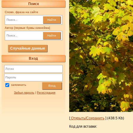
Поиск
Слово, фраза на сайте
Найти
Автор [первые буквы никнейма]
Найти
Случайные данные
Вход
запомнить
Вход
Забыл пароль
|
Регистрация
[
Открыть/Сохранить
] (438.5 Kb)
Код для вставки: