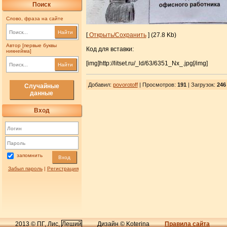
Поиск
Слово, фраза на сайте
Найти
[
Открыть/Сохранить
] (27.8 Kb)
Автор [первые буквы
Код для вставки:
никнейма]
[img]http://litset.ru/_ld/63/6351_Nx_.jpg[/img]
Найти
Добавил
:
povorotoff
| Просмотров
:
191
|
Загрузок
:
246
Случайные
данные
Вход
запомнить
Вход
Забыл пароль
|
Регистрация
2013 © ПГ, Лис,
Леший
Дизайн © Koterina
Правила сайта