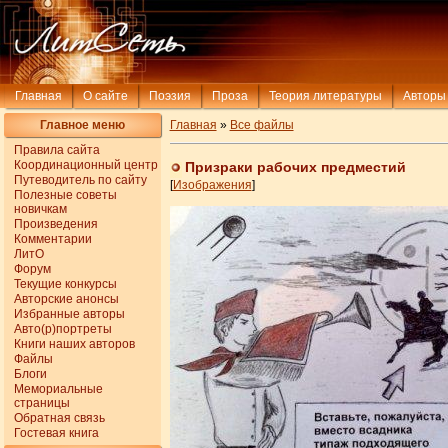
Главная
О сайте
Поэзия
Проза
Теория литературы
Авторы
Главное меню
Главная
»
Все файлы
Правила сайта
Координационный центр
Призраки рабочих предместий
Путеводитель по сайту
[
Изображения
]
Полезные советы
новичкам
Произведения
Комментарии
ЛитО
Форум
Текущие конкурсы
Авторские анонсы
Избранные авторы
Авто(р)портреты
Книги наших авторов
Файлы
Блоги
Мемориальные
страницы
Обратная связь
Гостевая книга