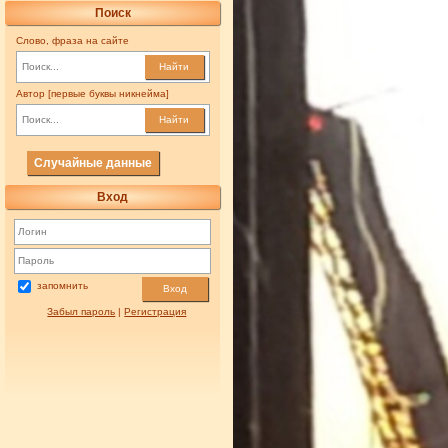
Поиск
Слово, фраза на сайте
Найти
Автор [первые буквы никнейма]
Найти
Случайные данные
Вход
запомнить
Вход
Забыл пароль
|
Регистрация