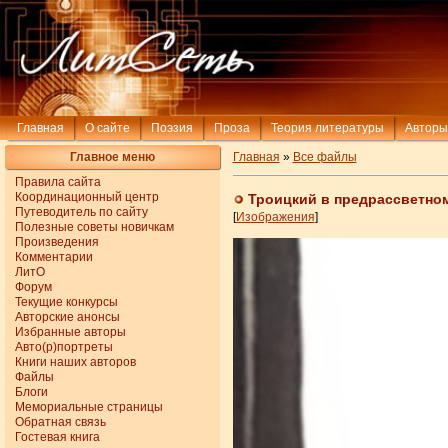
Главная
О сайте
Поэзия
Проза
Теория литературы
Авторы
Главное меню
Главная
»
Все файлы
Правила сайта
Координационный центр
Троицкий в предрассветно
Путеводитель по сайту
[
Изображения
]
Полезные советы новичкам
Произведения
Комментарии
ЛитО
Форум
Текущие конкурсы
Авторские анонсы
Избранные авторы
Авто(р)портреты
Книги наших авторов
Файлы
Блоги
Мемориальные страницы
Обратная связь
Гостевая книга