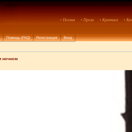
• Поэзия
• Проза
• Критика
• Ко
Помощь (FAQ)
Регистрация
Вход
м ночном