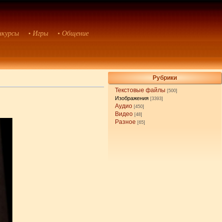
нкурсы
• Игры
• Общение
Рубрики
Текстовые файлы
[500]
Изображения
[3393]
Аудио
[450]
Видео
[48]
Разное
[65]