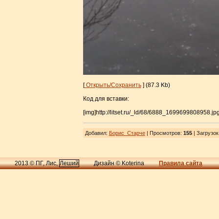
[
Открыть/Сохранить
] (87.3 Kb)
Код для вставки:
[img]http://litset.ru/_ld/68/6888_1699699808958.jpg
Добавил
:
Борис_Старче
| Просмотров
:
155
|
Загрузок
2013 © ПГ, Лис,
Леший
Дизайн © Koterina
Правила сайта