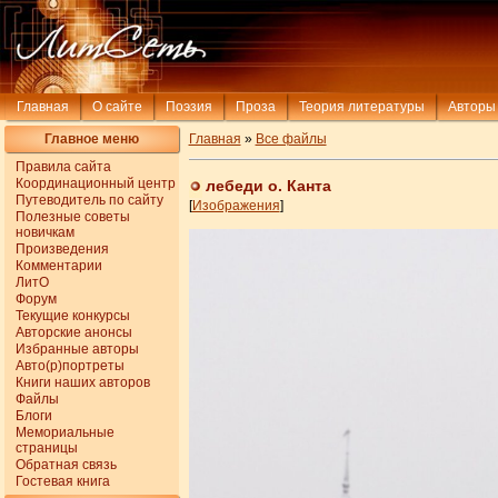
Главная
О сайте
Поэзия
Проза
Теория литературы
Авторы
Главное меню
Главная
»
Все файлы
Правила сайта
Координационный центр
лебеди о. Канта
Путеводитель по сайту
[
Изображения
]
Полезные советы
новичкам
Произведения
Комментарии
ЛитО
Форум
Текущие конкурсы
Авторские анонсы
Избранные авторы
Авто(р)портреты
Книги наших авторов
Файлы
Блоги
Мемориальные
страницы
Обратная связь
Гостевая книга