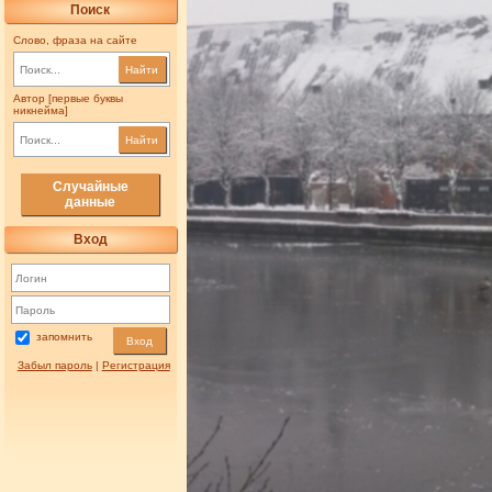
Поиск
Слово, фраза на сайте
Найти
Автор [первые буквы
никнейма]
Найти
Случайные
данные
Вход
запомнить
Вход
Забыл пароль
|
Регистрация