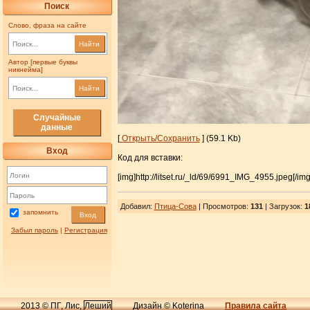
Поиск
Слово, фраза на сайте
Найти
Автор [первые буквы
никнейма]
Найти
Случайные
данные
[
Открыть/Сохранить
] (59.1 Kb)
Вход
Код для вставки:
[img]http://litset.ru/_ld/69/6991_IMG_4955.jpeg[/img
Добавил
:
Птица-Сова
| Просмотров
:
131
|
Загрузок
:
1
запомнить
Вход
Забыл пароль
|
Регистрация
2013 © ПГ, Лис,
Леший
Дизайн © Koterina
Правила сайта