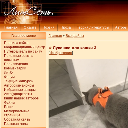
Главная
О сайте
Поэзия
Проза
Теория литературы
Авторы
Главное меню
Главная
»
Все файлы
Правила сайта
Координационный центр
Лукошко для кошки 3
Путеводитель по сайту
[
Изображения
]
Полезные советы
новичкам
Произведения
Комментарии
ЛитО
Форум
Текущие конкурсы
Авторские анонсы
Избранные авторы
Авто(р)портреты
Книги наших авторов
Файлы
Блоги
Мемориальные
страницы
Обратная связь
Гостевая книга