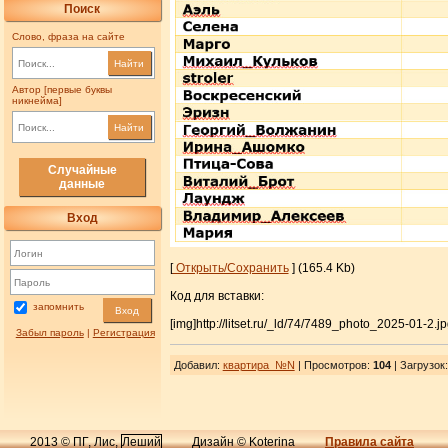
Поиск
Слово, фраза на сайте
Найти
Автор [первые буквы
никнейма]
Найти
Случайные
данные
Вход
[
Открыть/Сохранить
] (165.4 Kb)
Код для вставки:
запомнить
Вход
[img]http://litset.ru/_ld/74/7489_photo_2025-01-2.jp
Забыл пароль
|
Регистрация
Добавил
:
квартира_№N
| Просмотров
:
104
|
Загрузок
2013 © ПГ, Лис,
Леший
Дизайн © Koterina
Правила сайта