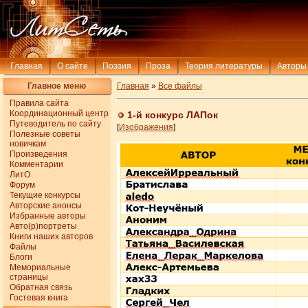
Главная
О сайте
Поэзия
Проза
Теория литературы
Авторы
Главное меню
Главная
»
Все файлы
Правила сайта
Координационный центр
1-й конкурс ЛАПок
Путеводитель по сайту
[
Изображения
]
Полезные советы
новичкам
Произведения
Комментарии
ЛитО
Форум
Текущие конкурсы
Авторские анонсы
Избранные авторы
Авто(р)портреты
Книги наших авторов
Файлы
Блоги
Мемориальные
страницы
Обратная связь
Гостевая книга