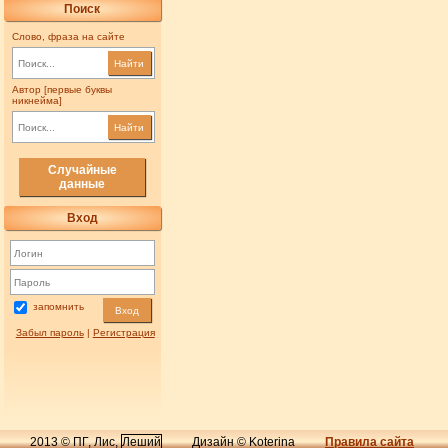
Поиск
Слово, фраза на сайте
Найти
Автор [первые буквы
никнейма]
Найти
Случайные
данные
Вход
запомнить
Вход
Забыл пароль
|
Регистрация
2013 © ПГ, Лис,
Леший
Дизайн © Koterina
Правила сайта