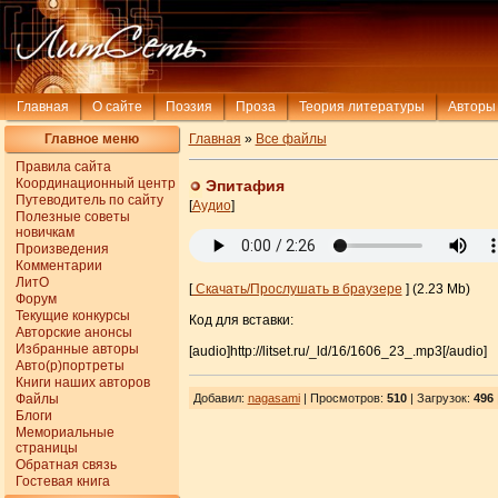
Главная
О сайте
Поэзия
Проза
Теория литературы
Авторы
Главное меню
Главная
»
Все файлы
Правила сайта
Координационный центр
Эпитафия
Путеводитель по сайту
[
Аудио
]
Полезные советы
новичкам
Произведения
Комментарии
ЛитО
[
Скачать/Прослушать в браузере
] (2.23 Mb)
Форум
Текущие конкурсы
Код для вставки:
Авторские анонсы
Избранные авторы
[audio]http://litset.ru/_ld/16/1606_23_.mp3[/audio]
Авто(р)портреты
Книги наших авторов
Файлы
Добавил
:
nagasami
| Просмотров
:
510
|
Загрузок
:
496
Блоги
Мемориальные
страницы
Обратная связь
Гостевая книга