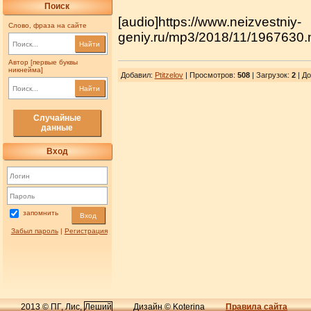
Поиск
[audio]https://www.neizvestniy-
Слово, фраза на сайте
geniy.ru/mp3/2018/11/1967630.
Найти
Автор [первые буквы
никнейма]
Добавил
:
Ptitzelov
| Просмотров
:
508
|
Загрузок
:
2
| До
Найти
Случайные
данные
Вход
запомнить
Вход
Забыл пароль
|
Регистрация
2013 © ПГ, Лис,
Леший
Дизайн © Koterina
Правила сайта