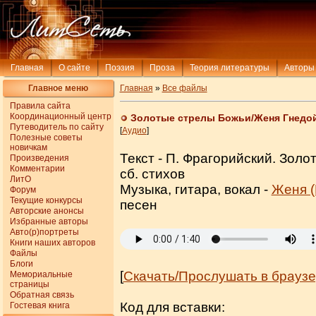
Главная
О сайте
Поэзия
Проза
Теория литературы
Авторы
Главное меню
Главная
»
Все файлы
Правила сайта
Координационный центр
Золотые стрелы Божьи/Женя Гнедо
Путеводитель по сайту
[
Аудио
]
Полезные советы
новичкам
Текст - П. Фрагорийский. Зол
Произведения
Комментарии
сб. стихов
ЛитО
Музыка, гитара, вокал -
Женя (
Форум
Текущие конкурсы
песен
Авторские анонсы
Избранные авторы
Авто(р)портреты
Книги наших авторов
Файлы
Блоги
[
Скачать/Прослушать в брауз
Мемориальные
страницы
Обратная связь
Код для вставки:
Гостевая книга