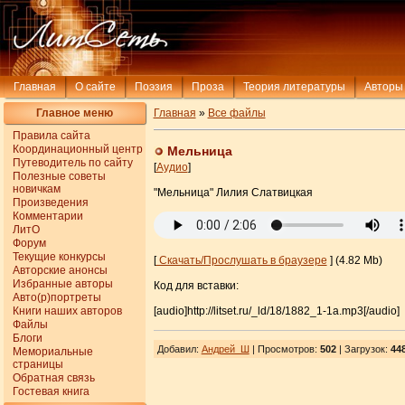
Главная
О сайте
Поэзия
Проза
Теория литературы
Авторы
Главное меню
Главная
»
Все файлы
Правила сайта
Координационный центр
Мельница
Путеводитель по сайту
[
Аудио
]
Полезные советы
новичкам
"Мельница" Лилия Слатвицкая
Произведения
Комментарии
ЛитО
Форум
Текущие конкурсы
[
Скачать/Прослушать в браузере
] (4.82 Mb)
Авторские анонсы
Избранные авторы
Код для вставки:
Авто(р)портреты
Книги наших авторов
[audio]http://litset.ru/_ld/18/1882_1-1a.mp3[/audio]
Файлы
Блоги
Добавил
:
Андрей_Ш
| Просмотров
:
502
|
Загрузок
:
44
Мемориальные
страницы
Обратная связь
Гостевая книга