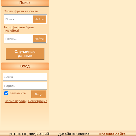
Поиск
Слово, фраза на сайте
Найти
Автор [первые буквы
никнейма]
Найти
Случайные
данные
Вход
запомнить
Вход
Забыл пароль
|
Регистрация
2013 © ПГ, Лис,
Леший
Дизайн © Koterina
Правила сайта