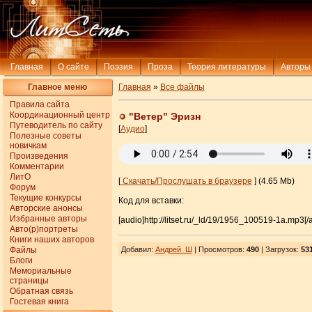
Главная
О сайте
Поэзия
Проза
Теория литературы
Авторы
Главное меню
Главная
»
Все файлы
Правила сайта
Координационный центр
"Ветер" Эризн
Путеводитель по сайту
[
Аудио
]
Полезные советы
новичкам
Произведения
Комментарии
ЛитО
[
Скачать/Прослушать в браузере
] (4.65 Mb)
Форум
Текущие конкурсы
Код для вставки:
Авторские анонсы
Избранные авторы
[audio]http://litset.ru/_ld/19/1956_100519-1a.mp3[/
Авто(р)портреты
Книги наших авторов
Файлы
Добавил
:
Андрей_Ш
| Просмотров
:
490
|
Загрузок
:
53
Блоги
Мемориальные
страницы
Обратная связь
Гостевая книга