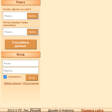
Поиск
Слово, фраза на сайте
Найти
Автор [первые буквы
никнейма]
Найти
Случайные
данные
Вход
запомнить
Вход
Забыл пароль
|
Регистрация
2013 © ПГ, Лис,
Леший
Дизайн © Koterina
Правила сайта