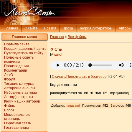
Главная
О сайте
Поэзия
Проза
Теория литературы
Авторы
Главное меню
Главная
»
Все файлы
Правила сайта
Координационный центр
Спи
Путеводитель по сайту
[
Аудио
]
Полезные советы
новичкам
Произведения
Комментарии
ЛитО
[
Скачать/Прослушать в браузере
] (2.04 Mb)
Форум
Текущие конкурсы
Код для вставки:
Авторские анонсы
Избранные авторы
[audio]http://litset.ru/_ld/19/1968_05_.mp3[/audio]
Авто(р)портреты
Книги наших авторов
Файлы
Добавил
:
nagasami
| Просмотров
:
452
|
Загрузок
:
468
Блоги
Мемориальные
страницы
Обратная связь
Гостевая книга