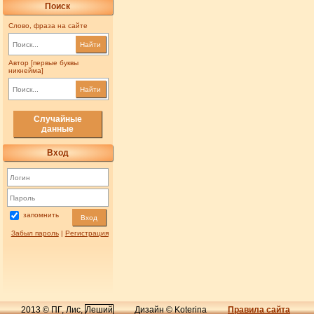
Поиск
Слово, фраза на сайте
Найти
Автор [первые буквы
никнейма]
Найти
Случайные
данные
Вход
запомнить
Вход
Забыл пароль
|
Регистрация
2013 © ПГ, Лис,
Леший
Дизайн © Koterina
Правила сайта