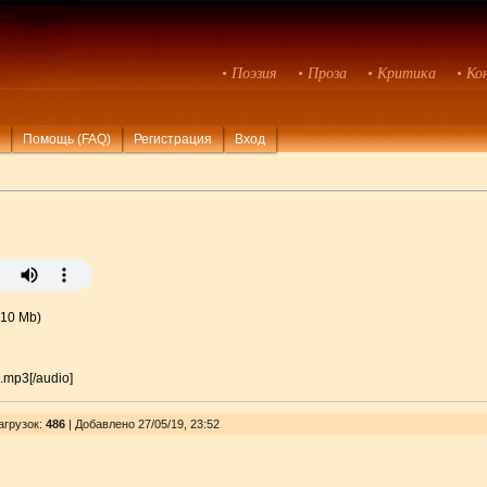
• Поэзия
• Проза
• Критика
• Ко
Помощь (FAQ)
Регистрация
Вход
.10 Mb)
_.mp3[/audio]
агрузок
:
486
| Добавлено 27/05/19, 23:52