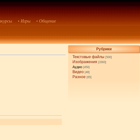
нкурсы
• Игры
• Общение
Рубрики
Текстовые файлы
[500]
Изображения
[3393]
Аудио
[450]
Видео
[48]
Разное
[65]