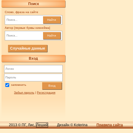
Поиск
Слово, фраза на сайте
Найти
Автор [первые буквы никнейма]
Найти
Случайные данные
Вход
запомнить
Вход
Забыл пароль
|
Регистрация
2013 © ПГ, Лис,
Леший
Дизайн © Koterina
Правила сайта