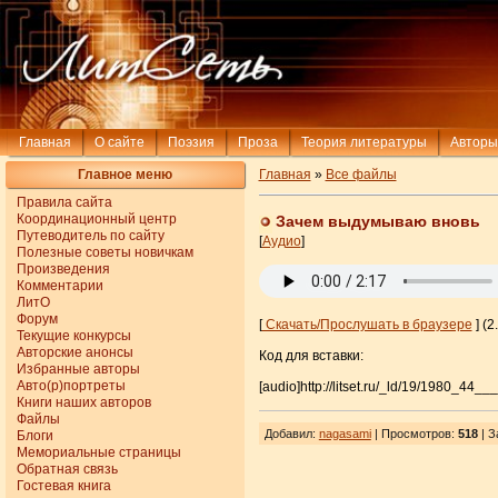
Главная
О сайте
Поэзия
Проза
Теория литературы
Авторы
Главное меню
Главная
»
Все файлы
Правила сайта
Координационный центр
Зачем выдумываю вновь
Путеводитель по сайту
[
Аудио
]
Полезные советы новичкам
Произведения
Комментарии
ЛитО
Форум
[
Скачать/Прослушать в браузере
] (2
Текущие конкурсы
Авторские анонсы
Код для вставки:
Избранные авторы
Авто(р)портреты
[audio]http://litset.ru/_ld/19/1980_44__
Книги наших авторов
Файлы
Добавил
:
nagasami
| Просмотров
:
518
|
З
Блоги
Мемориальные страницы
Обратная связь
Гостевая книга