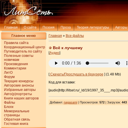
Главная
О сайте
Поэзия
Проза
Теория литературы
Авторы
Главное меню
Главная
»
Все файлы
Правила сайта
Координационный центр
Всё к лучшему
Путеводитель по сайту
[
Аудио
]
Полезные советы
новичкам
Произведения
Комментарии
ЛитО
[
Скачать/Прослушать в браузере
] (1.48 Mb)
Форум
Текущие конкурсы
Код для вставки:
Авторские анонсы
Избранные авторы
[audio]http://litset.ru/_ld/19/1997_35___.mp3[/audio
Авто(р)портреты
Книги наших авторов
Файлы
Добавил
:
nagasami
| Просмотров
:
572
|
Загрузок
:
443
Блоги
Мемориальные
страницы
Обратная связь
Гостевая книга