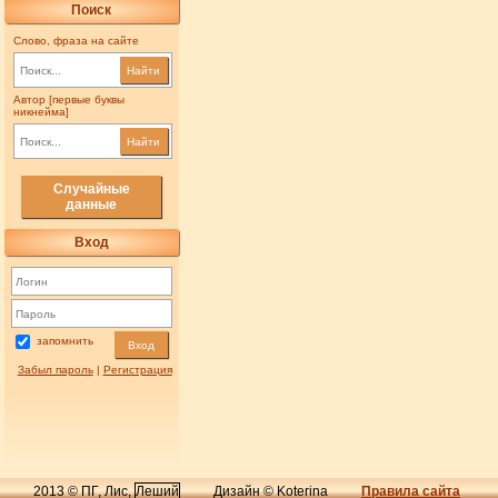
Поиск
Слово, фраза на сайте
Найти
Автор [первые буквы
никнейма]
Найти
Случайные
данные
Вход
запомнить
Вход
Забыл пароль
|
Регистрация
2013 © ПГ, Лис,
Леший
Дизайн © Koterina
Правила сайта