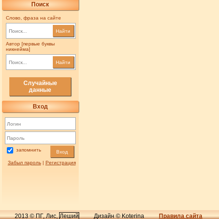
Поиск
Слово, фраза на сайте
Найти
Автор [первые буквы
никнейма]
Найти
Случайные
данные
Вход
запомнить
Вход
Забыл пароль
|
Регистрация
2013 © ПГ, Лис,
Леший
Дизайн © Koterina
Правила сайта