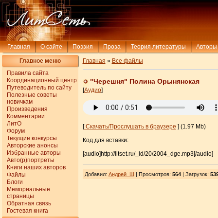
Главная
О сайте
Поэзия
Проза
Теория литературы
Авторы
Главное меню
Главная
»
Все файлы
Правила сайта
Координационный центр
"Черешня" Полина Орынянская
Путеводитель по сайту
[
Аудио
]
Полезные советы
новичкам
Произведения
Комментарии
ЛитО
[
Скачать/Прослушать в браузере
] (1.97 Mb)
Форум
Текущие конкурсы
Код для вставки:
Авторские анонсы
Избранные авторы
[audio]http://litset.ru/_ld/20/2004_dge.mp3[/audio]
Авто(р)портреты
Книги наших авторов
Файлы
Добавил
:
Андрей_Ш
| Просмотров
:
564
|
Загрузок
:
53
Блоги
Мемориальные
страницы
Обратная связь
Гостевая книга