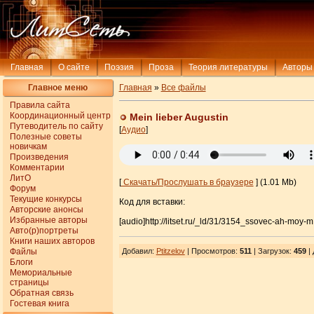
Главная
О сайте
Поэзия
Проза
Теория литературы
Авторы
Главное меню
Главная
»
Все файлы
Правила сайта
Координационный центр
Mein lieber Augustin
Путеводитель по сайту
[
Аудио
]
Полезные советы
новичкам
Произведения
Комментарии
ЛитО
[
Скачать/Прослушать в браузере
] (1.01 Mb)
Форум
Текущие конкурсы
Код для вставки:
Авторские анонсы
Избранные авторы
[audio]http://litset.ru/_ld/31/3154_ssovec-ah-moy-
Авто(р)портреты
Книги наших авторов
Файлы
Добавил
:
Ptitzelov
| Просмотров
:
511
|
Загрузок
:
459
| 
Блоги
Мемориальные
страницы
Обратная связь
Гостевая книга