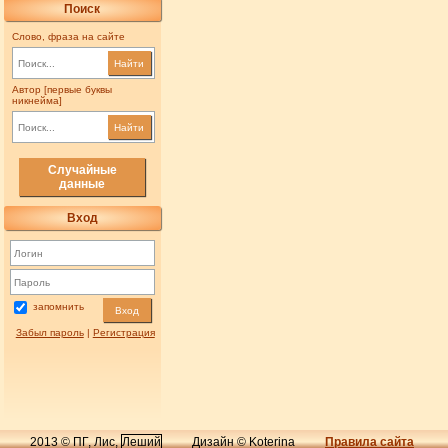
Поиск
Слово, фраза на сайте
Найти
Автор [первые буквы
никнейма]
Найти
Случайные
данные
Вход
запомнить
Вход
Забыл пароль
|
Регистрация
2013 © ПГ, Лис,
Леший
Дизайн © Koterina
Правила сайта