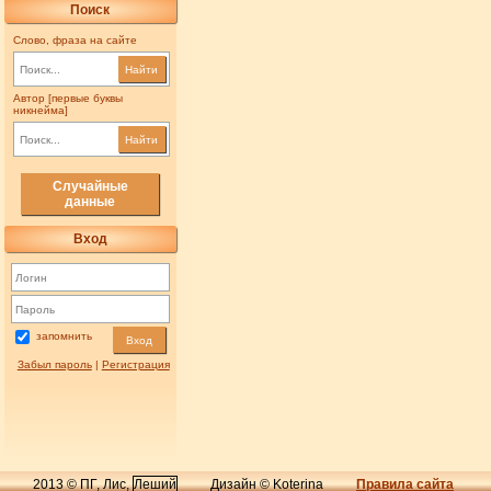
Поиск
Слово, фраза на сайте
Найти
Автор [первые буквы
никнейма]
Найти
Случайные
данные
Вход
запомнить
Вход
Забыл пароль
|
Регистрация
2013 © ПГ, Лис,
Леший
Дизайн © Koterina
Правила сайта