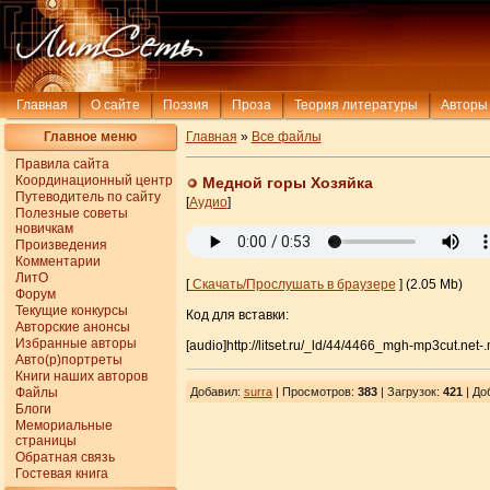
Главная
О сайте
Поэзия
Проза
Теория литературы
Авторы
Главное меню
Главная
»
Все файлы
Правила сайта
Координационный центр
Медной горы Хозяйка
Путеводитель по сайту
[
Аудио
]
Полезные советы
новичкам
Произведения
Комментарии
ЛитО
[
Скачать/Прослушать в браузере
] (2.05 Mb)
Форум
Текущие конкурсы
Код для вставки:
Авторские анонсы
Избранные авторы
[audio]http://litset.ru/_ld/44/4466_mgh-mp3cut.net-
Авто(р)портреты
Книги наших авторов
Файлы
Добавил
:
surra
| Просмотров
:
383
|
Загрузок
:
421
| До
Блоги
Мемориальные
страницы
Обратная связь
Гостевая книга