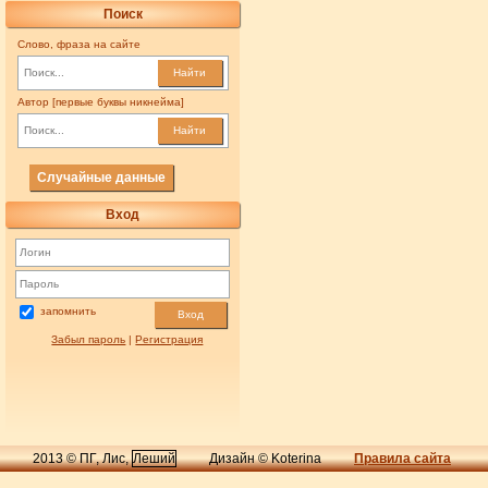
Поиск
Слово, фраза на сайте
Найти
Автор [первые буквы никнейма]
Найти
Случайные данные
Вход
запомнить
Вход
Забыл пароль
|
Регистрация
2013 © ПГ, Лис,
Леший
Дизайн © Koterina
Правила сайта