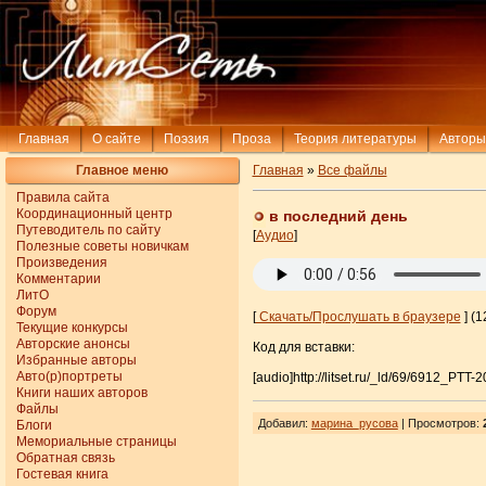
Главная
О сайте
Поэзия
Проза
Теория литературы
Авторы
Главное меню
Главная
»
Все файлы
Правила сайта
Координационный центр
в последний день
Путеводитель по сайту
[
Аудио
]
Полезные советы новичкам
Произведения
Комментарии
ЛитО
Форум
[
Скачать/Прослушать в браузере
] (1
Текущие конкурсы
Авторские анонсы
Код для вставки:
Избранные авторы
Авто(р)портреты
[audio]http://litset.ru/_ld/69/6912_PTT
Книги наших авторов
Файлы
Добавил
:
марина_русова
| Просмотров
:
Блоги
Мемориальные страницы
Обратная связь
Гостевая книга