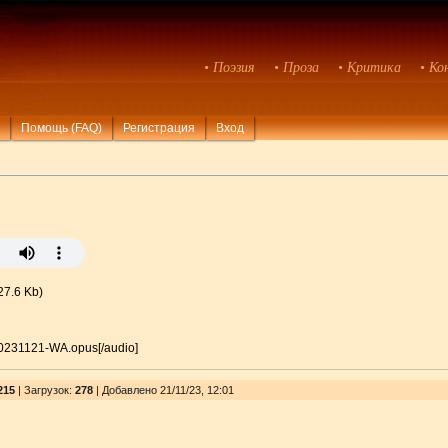
• Поэзия
• Проза
• Критика
• Ко
Помощь (FAQ)
Регистрация
Вход
27.6 Kb)
-20231121-WA.opus[/audio]
215
|
Загрузок
:
278
| Добавлено 21/11/23, 12:01