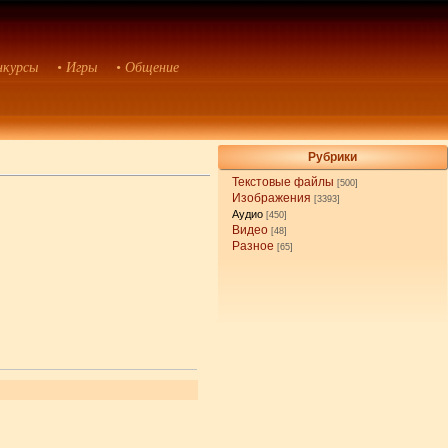
нкурсы
• Игры
• Общение
Рубрики
Текстовые файлы
[500]
Изображения
[3393]
Аудио
[450]
Видео
[48]
Разное
[65]