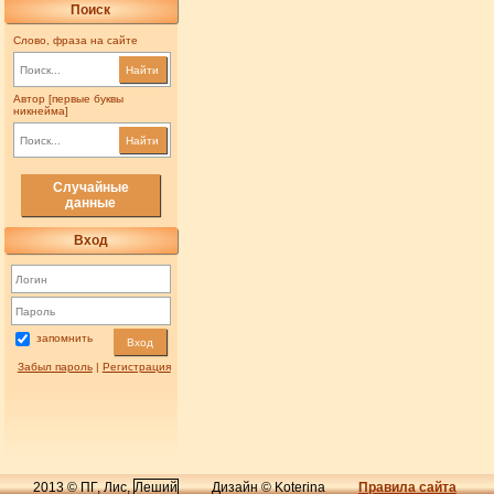
Поиск
Слово, фраза на сайте
Найти
Автор [первые буквы
никнейма]
Найти
Случайные
данные
Вход
запомнить
Вход
Забыл пароль
|
Регистрация
2013 © ПГ, Лис,
Леший
Дизайн © Koterina
Правила сайта