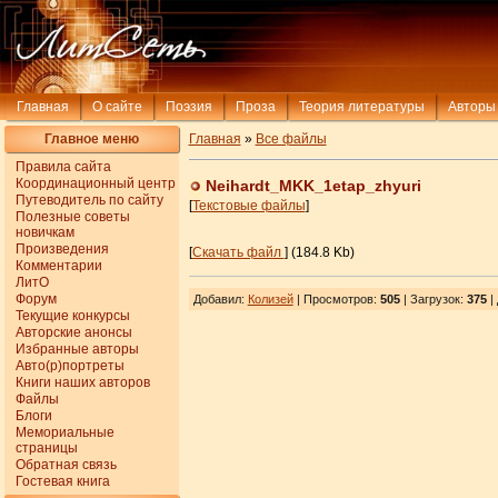
Главная
О сайте
Поэзия
Проза
Теория литературы
Авторы
Главное меню
Главная
»
Все файлы
Правила сайта
Координационный центр
Neihardt_MKK_1etap_zhyuri
Путеводитель по сайту
[
Текстовые файлы
]
Полезные советы
новичкам
Произведения
[
Скачать файл
] (184.8 Kb)
Комментарии
ЛитО
Форум
Добавил
:
Колизей
| Просмотров
:
505
|
Загрузок
:
375
|
Текущие конкурсы
Авторские анонсы
Избранные авторы
Авто(р)портреты
Книги наших авторов
Файлы
Блоги
Мемориальные
страницы
Обратная связь
Гостевая книга