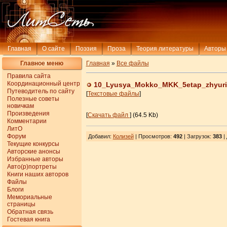
Главная
О сайте
Поэзия
Проза
Теория литературы
Авторы
Главное меню
Главная
»
Все файлы
Правила сайта
Координационный центр
10_Lyusya_Mokko_MKK_5etap_zhyuri
Путеводитель по сайту
[
Текстовые файлы
]
Полезные советы
новичкам
Произведения
[
Скачать файл
] (64.5 Kb)
Комментарии
ЛитО
Форум
Добавил
:
Колизей
| Просмотров
:
492
|
Загрузок
:
383
|
Текущие конкурсы
Авторские анонсы
Избранные авторы
Авто(р)портреты
Книги наших авторов
Файлы
Блоги
Мемориальные
страницы
Обратная связь
Гостевая книга