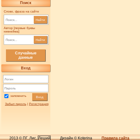
Поиск
Слово, фраза на сайте
Найти
Автор [первые буквы
никнейма]
Найти
Случайные
данные
Вход
запомнить
Вход
Забыл пароль
|
Регистрация
2013 © ПГ, Лис,
Леший
Дизайн © Koterina
Правила сайта