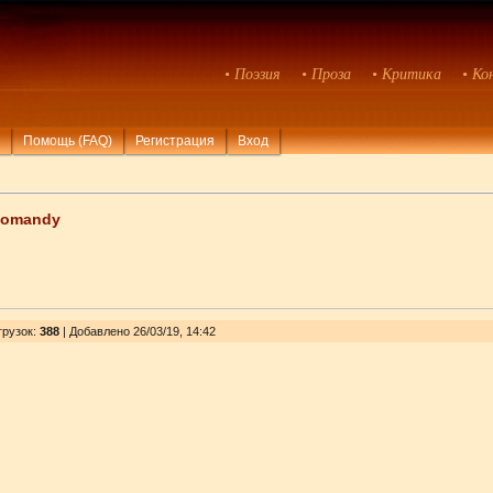
• Поэзия
• Проза
• Критика
• Ко
Помощь (FAQ)
Регистрация
Вход
komandy
грузок
:
388
| Добавлено 26/03/19, 14:42