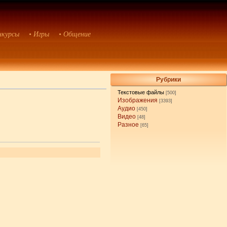
нкурсы
• Игры
• Общение
Рубрики
Текстовые файлы
[500]
Изображения
[3393]
Аудио
[450]
Видео
[48]
Разное
[65]