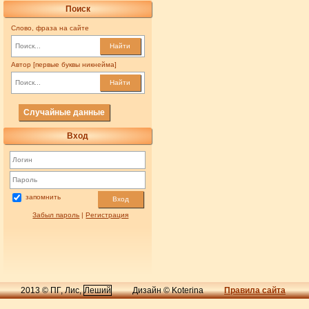
Поиск
Слово, фраза на сайте
Найти
Автор [первые буквы никнейма]
Найти
Случайные данные
Вход
запомнить
Вход
Забыл пароль
|
Регистрация
2013 © ПГ, Лис,
Леший
Дизайн © Koterina
Правила сайта