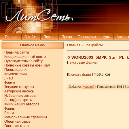
Главная
О сайте
Поэзия
Проза
Теория литературы
Авторы
Главное меню
Главная
»
Все файлы
Правила сайта
Координационный центр
WORD2003_5MPK_3tur_PL_
Путеводитель по сайту
[
Текстовые файлы
]
Полезные советы новичкам
Произведения
Комментарии
[
Скачать файл
] (459.5 Kb)
ЛитО
Форум
Текущие конкурсы
Добавил
:
Колизей
| Просмотров
:
549
|
За
Авторские анонсы
Избранные авторы
Авто(р)портреты
Книги наших авторов
Файлы
Блоги
Мемориальные страницы
Обратная связь
Гостевая книга