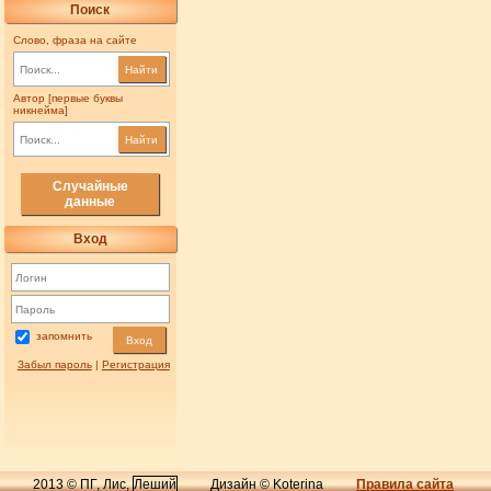
Поиск
Слово, фраза на сайте
Найти
Автор [первые буквы
никнейма]
Найти
Случайные
данные
Вход
запомнить
Вход
Забыл пароль
|
Регистрация
2013 © ПГ, Лис,
Леший
Дизайн © Koterina
Правила сайта