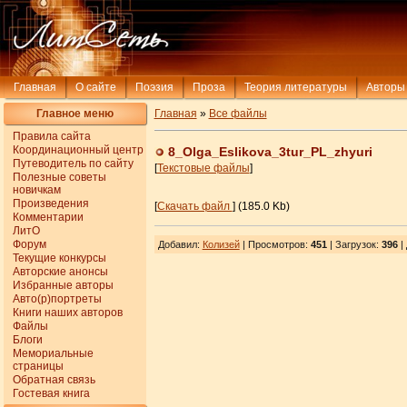
Главная
О сайте
Поэзия
Проза
Теория литературы
Авторы
Главное меню
Главная
»
Все файлы
Правила сайта
Координационный центр
8_Olga_Eslikova_3tur_PL_zhyuri
Путеводитель по сайту
[
Текстовые файлы
]
Полезные советы
новичкам
Произведения
[
Скачать файл
] (185.0 Kb)
Комментарии
ЛитО
Форум
Добавил
:
Колизей
| Просмотров
:
451
|
Загрузок
:
396
|
Текущие конкурсы
Авторские анонсы
Избранные авторы
Авто(р)портреты
Книги наших авторов
Файлы
Блоги
Мемориальные
страницы
Обратная связь
Гостевая книга