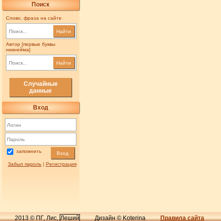
Поиск
Слово, фраза на сайте
Найти
Автор [первые буквы
никнейма]
Найти
Случайные
данные
Вход
запомнить
Вход
Забыл пароль
|
Регистрация
2013 © ПГ, Лис,
Леший
Дизайн © Koterina
Правила сайта