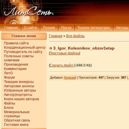
Главная
О сайте
Поэзия
Проза
Теория литературы
Авторы
Главное меню
Главная
»
Все файлы
Правила сайта
Координационный центр
3_Igor_Kolesnikov_obzor1etap
Путеводитель по сайту
[
Текстовые файлы
]
Полезные советы
новичкам
Произведения
[
Скачать файл
] (486.0 Kb)
Комментарии
ЛитО
Форум
Добавил
:
Колизей
| Просмотров
:
447
|
Загрузок
:
387
|
Текущие конкурсы
Авторские анонсы
Избранные авторы
Авто(р)портреты
Книги наших авторов
Файлы
Блоги
Мемориальные
страницы
Обратная связь
Гостевая книга