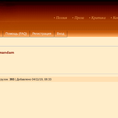
• Поэзия
• Проза
• Критика
• Ко
Помощь (FAQ)
Регистрация
Вход
mandam
грузок
:
393
| Добавлено 04/11/19, 08:33