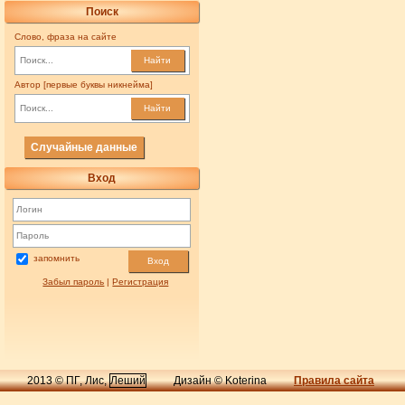
Поиск
Слово, фраза на сайте
Найти
Автор [первые буквы никнейма]
Найти
Случайные данные
Вход
запомнить
Вход
Забыл пароль
|
Регистрация
2013 © ПГ, Лис,
Леший
Дизайн © Koterina
Правила сайта