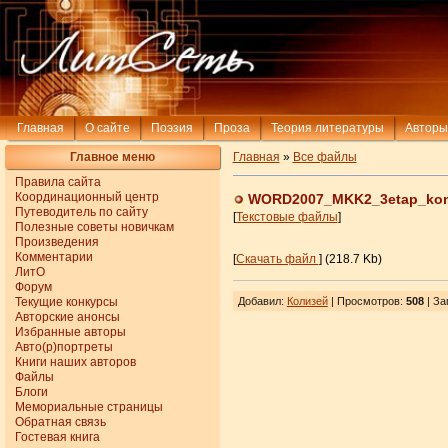
Главная
О сайте
Поэзия
Проза
Теория литературы
Авторы
Главное меню
Главная
»
Все файлы
Правила сайта
Координационный центр
WORD2007_MKK2_3etap_ko
Путеводитель по сайту
[
Текстовые файлы
]
Полезные советы новичкам
Произведения
Комментарии
[
Скачать файл
] (218.7 Kb)
ЛитО
Форум
Текущие конкурсы
Добавил
:
Колизей
| Просмотров
:
508
|
За
Авторские анонсы
Избранные авторы
Авто(р)портреты
Книги наших авторов
Файлы
Блоги
Мемориальные страницы
Обратная связь
Гостевая книга