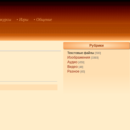
нкурсы
• Игры
• Общение
Рубрики
Текстовые файлы
[500]
Изображения
[3393]
Аудио
[450]
Видео
[48]
Разное
[65]