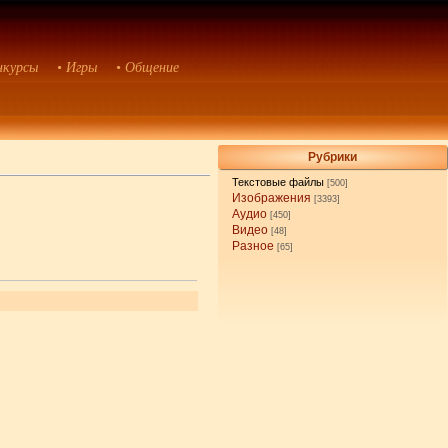
нкурсы
• Игры
• Общение
Рубрики
Текстовые файлы
[500]
Изображения
[3393]
Аудио
[450]
Видео
[48]
Разное
[65]