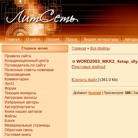
Главная
О сайте
Поэзия
Проза
Теория литературы
Авторы
Главное меню
Главная
»
Все файлы
Правила сайта
Координационный центр
WORD2003_MKK2_4etap_dly
Путеводитель по сайту
[
Текстовые файлы
]
Полезные советы новичкам
Произведения
Комментарии
[
Скачать файл
] (361.0 Kb)
ЛитО
Форум
Текущие конкурсы
Добавил
:
Колизей
| Просмотров
:
588
|
За
Авторские анонсы
Избранные авторы
Авто(р)портреты
Книги наших авторов
Файлы
Блоги
Мемориальные страницы
Обратная связь
Гостевая книга