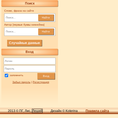
Поиск
Слово, фраза на сайте
Найти
Автор [первые буквы никнейма]
Найти
Случайные данные
Вход
запомнить
Вход
Забыл пароль
|
Регистрация
2013 © ПГ, Лис,
Леший
Дизайн © Koterina
Правила сайта