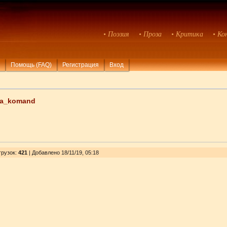
• Поэзия
• Проза
• Критика
• Ко
Помощь (FAQ)
Регистрация
Вход
a_komand
грузок
:
421
| Добавлено 18/11/19, 05:18