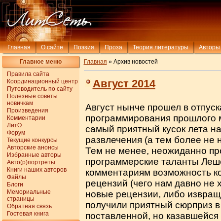
Главная
О сайте
Поэзия
Проза
Теория литературы
Авторы
Главное меню
Главная
» Архив новостей
Правила сайта
Август 2014
Координационный центр
Путеводитель по сайту
Полезные советы
новичкам
Август нынче прошел в отпуска
Произведения
программирования прошлого ме
Комментарии
ЛитО
самый приятный кусок лета н
Форум
развлечения (а тем более не 
Текущие конкурсы
Авторские анонсы
Тем не менее, неожиданно п
Избранные авторы
программерские таланты Леше
Авто(р)портреты
Книги наших авторов
комментариям возможность к
Файлы
рецензий (чего нам давно не 
Блоги
Мемориальные
новые рецензии, либо извращ
страницы
получили приятный сюрприз в
Обратная связь
Гостевая книга
поставленной, но казавшейся