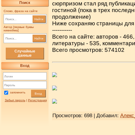
сюрпризом стал ряд публикац
Поиск
гостиной (пока в трех послед
Слово, фраза на сайте
продолжение)
Найти
Ниже сохраняю страницы для и
Автор [первые буквы
-----------
никнейма]
Всего на сайте: авторов - 466
Найти
литературы - 535, комментари
Всего просмотров: 574102
Случайные
данные
Вход
запомнить
Вход
Забыл пароль
|
Регистрация
Просмотров: 698 | Добавил:
Алекс