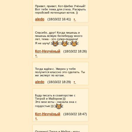
Привет, привет, Кот-Шибко Учёный!
Вот тебе тема для стиха. Раскрыть
геройский потенциал котов. ))
aledo
•
(18/10/22 16:41)
Спасибо, друг! Когда пишешь и
пишешь всякую белиберду много
лет, тема - это супер-подарок!
Я не шучу!
Кот-Неучёный
(18/10/22 18:26)
•
Тогда ждём-с. Уверен у тебя
получится классно это сделать. Ты
же эксперт по котам.
aledo
•
(18/10/22 18:29)
Буду писать в соавторстве с
Тигрой и Майором:)))
Это мои коты - сказала она с
гордостью:)))
Кот-Неучёный
(18/10/22 18:47)
•
Отлично! Тигра и Майор - коты