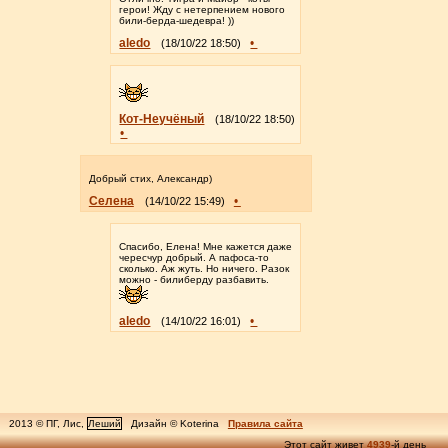
герои! Жду с нетерпением нового
били-берда-шедевра! ))
aledo
•
(18/10/22 18:50)
Кот-Неучёный
(18/10/22 18:50)
•
Добрый стих, Александр)
Селена
•
(14/10/22 15:49)
Спасибо, Елена! Мне кажется даже
чересчур добрый. А пафоса-то
сколько. Аж жуть. Но ничего. Разок
можно - билиберду разбавить.
aledo
•
(14/10/22 16:01)
2013 © ПГ, Лис,
Леший
Дизайн © Koterina
Правила сайта
Этот сайт живет
4939
-й день