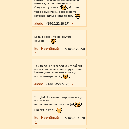
может даже необходимая.
А лучше пулемёт.
И герои
тоже нам нужны, особенно те,
которые сильно стараются.
aledo
•
(15/10/22 19:17)
Коты в герои-то не рвутся
обычно:)))
Кот-Неучёный
(15/10/22 20:23)
•
Так-то да, но я видел как геройски
коты защищают свою территорию.
Потенциал героизма есть и у
котов, наверное. ))
aledo
•
(16/10/22 05:59)
Эт - Да! Потенциал героический у
котов есть,
но он сильно не раскрыт:)))
Привет, aledo!
Кот-Неучёный
(18/10/22 16:14)
•