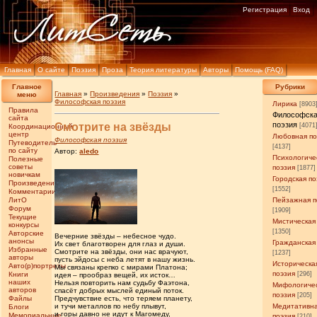
Регистрация
Вход
Главная
О сайте
Поэзия
Проза
Теория литературы
Авторы
Помощь (FAQ)
Главное
Рубрики
Главная
»
Произведения
»
Поэзия
»
меню
Философская поэзия
Лирика
[8903
Правила
Философск
сайта
поэзия
Смотрите на звёзды
[4071
Координационный
центр
Любовная по
Философская поэзия
Путеводитель
[4137]
по сайту
Автор:
aledo
Психологиче
Полезные
советы
поэзия
[1877]
новичкам
Городская по
Произведения
[1552]
Комментарии
ЛитО
Пейзажная п
Форум
[1909]
Текущие
Мистическая
конкурсы
[1350]
Авторские
Вечерние звёзды – небесное чудо.
анонсы
Гражданская
Их свет благотворен для глаз и души.
Избранные
Смотрите на звёзды, они нас врачуют,
[1237]
авторы
пусть эйдосы с неба летят в нашу жизнь.
Историческа
Авто(р)портреты
Мы связаны крепко с мирами Платона;
поэзия
Книги
[296]
идея – прообраз вещей, их исток…
наших
Нельзя повторить нам судьбу Фаэтона,
Мифологиче
авторов
спасёт добрых мыслей единый поток.
поэзия
[205]
Предчувствие есть, что теряем планету,
Файлы
и тучи металлов по небу плывут,
Медитативн
Блоги
и горы давно не идут к Магомеду,
Мемориальные
поэзия
[210]