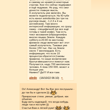
и самому не нравятся некоторые
строчки. Кое-что сейчас подправил
и ещё подумаю. Но рад, что смог
донести главную мысль.
А излучатель уже включён. Вы
можете подключаться. На Ю-тубе
есть канал astrolionika (их три на
русском языке - 1,2,3 и 4 на
английском). Там много
интересной информации, но сразу
скажу - специфичной (не все ещё
готовы к такой инфе). Там есть
текст воззвания (обращения)на
многих языках Земли. Каждую
субботу в 20-00 по местному
времени люди включают вот этот
самый излучатель. Таковых уже
более 150 тыс. Нас на Земле
около 7 миллиардов. Есть
информация, что если 10
процентов обратится (таковы
правила), то наши космические
братья вмешаются и помогут нам.
Получается, надо 700 миллионов
человек. А пока 150 000, может и
больше уже.
Наивно? Да!!!! И все-таки.
aledo
•
(16/10/22 06:10)
Ох! Александр! Вот бы Вас все послушали -
да так бы и сделали:)))
Прекрасные стихи, умные, добрые, как
объятия.
Буду жить надеждой, что когда-нибудь
люди так и поступят:)))
Счастья Вам и лёгкой руки!