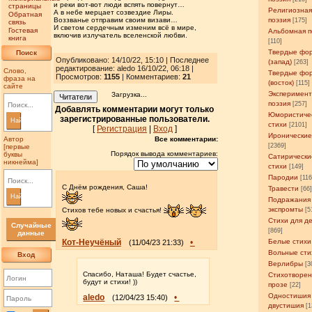
и реки вот-вот люди вспять повернут…
страницы
Религиозна
А в небе мерцает созвездие Лиры.
Обратная
Воззванье отправим своим визави…
поэзия
[175]
связь
И светом сердечным изменим всё в мире,
Гостевая
Альбомная п
включив излучатель вселенской любви.
книга
[110]
Твердые фо
Поиск
Опубликовано: 14/10/22, 15:10 | Последнее
(запад)
[263]
редактирование: aledo 16/10/22, 06:18 |
Слово,
Твердые фо
Просмотров
:
1155
| Комментариев:
21
фраза на
(восток)
[115]
сайте
Эксперимен
Загрузка...
Читатели
поэзия
[257]
Добавлять комментарии могут только
Юмористиче
зарегистрированные пользователи.
Найти
стихи
[2101]
[
Регистрация
|
Вход
]
Иронические
Все комментарии:
Автор
[2369]
[первые
Порядок вывода комментариев:
буквы
Сатирически
никнейма]
стихи
[149]
Пародии
[11
С Днём рождения, Саша!
Травести
[66
Найти
Подражания
экспромты
Стихов тебе новых и счастья!
[5
Стихи для д
Случайные
[869]
данные
Кот-Неучёный
•
Белые стихи
(11/04/23 21:33)
Вольные сти
Вход
Верлибры
[3
Спасибо, Наташа! Будет счастье,
Стихотворен
будут и стихи! ))
прозе
[22]
Одностишия
aledo
•
(12/04/23 15:40)
двустишия
[1