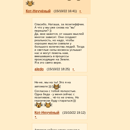
Кот-Неучёный
•
(15/10/22 16:41)
Спасибо, Наташа, за позитиффчик.
А что у мы уже снова на "вы"
перешли? ))
Да, мне кажется, от наших мыслей
многое зависит. Они создают
реальность, но надо, чтобы
хорошие мысли совпали у
большого количества людей. Тогда
и светлые силы космоса услышат
нас и могут помочь нам,
вмешавшись в процессы
происходящие на Земле.
Я в это свято верю.
aledo
•
(15/10/22 18:25)
Не-не, мы на ты! Это я на
автомате:)))
Согласна с тобой полностью.
Одна беда - у меня сейчас с
позитивом... чё-то не очень. Но
героически буду стараться:)))
Кот-Неучёный
(15/10/22 19:12)
•
Автомат сейчас штука нужная и