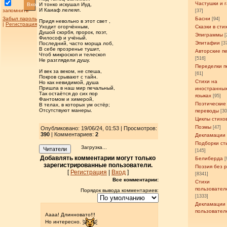
Частушки и 
Вход
И тонко искушал Иуд,
И Каиаф лелеял.
запомнить
[37]
Забыл пароль
Басни
[94]
Придя невольно в этот свет ,
|
Регистрация
Уходит огорчённым,
Сказки в сти
Душой скорбя, пророк, поэт,
Эпиграммы
[
Философ и учёный.
Эпитафии
Последний, часто морща лоб,
[3
В себе прозренье тушит,
Авторские п
Чтоб микроскоп и телескоп
[516]
Не разглядели душу.
Переделки п
И век за веком, не спеша,
[61]
Покров срывают с тайн.
Стихи на
Но как невидимой, душа
Пришла в наш мир печальный,
иностранны
Так остаётся до сих пор
языках
[95]
Фантомом и химерой,
Поэтические
В телах, в которых ум остёр;
Отсутствуют манеры.
переводы
[3
Циклы стихо
Поэмы
[47]
Опубликовано: 19/06/24, 01:53 | Просмотров
:
390
| Комментариев:
2
Декламации
Подборки ст
Загрузка...
Читатели
[145]
Добавлять комментарии могут только
Белиберда
[
зарегистрированные пользователи.
Поэзия без 
[
Регистрация
|
Вход
]
[8341]
Все комментарии:
Стихи
пользовател
Порядок вывода комментариев:
[1333]
Декламации
пользовател
Аааа! Длинновато!!!
Но интересно.