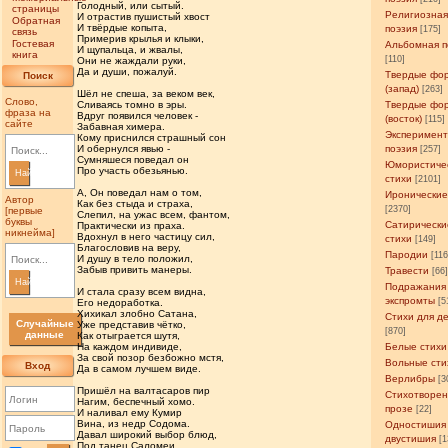
Голодный, или сытый.
страницы
Религиозна
И отрастив пушистый хвост
Обратная
И твёрдые копыта,
поэзия
[175]
связь
Примерив крылья и клыки,
Гостевая
Альбомная п
И щупальца, и жвалы,
книга
[110]
Они не жаждали руки,
Да и души, пожалуй.
Твердые фо
Поиск
(запад)
[263]
Шёл не спеша, за веком век,
Слово,
Сливаясь томно в эры.
Твердые фо
фраза на
Вдруг появился человек -
(восток)
[115]
сайте
Забавная химера.
Эксперимен
Кому приснился страшный сон
И обернулся явью -
поэзия
[257]
Сумняшеся поведал он
Юмористиче
Про участь обезьянью.
Найти
стихи
[2101]
А, Он поведал нам о том,
Иронические
Автор
Как без стыда и страха,
[2370]
[первые
Слепил, на ужас всем, фантом,
буквы
Сатирически
Практически из праха.
никнейма]
Вдохнул в него частицу сил,
стихи
[149]
Благословив на веру,
Пародии
[11
И душу в тело положил,
Забыв привить манеры.
Травести
[66
Найти
Подражания
И стала сразу всем видна,
экспромты
[5
Его недоработка.
Хихикал злобно Сатана,
Стихи для д
Случайные
Уже представив чётко,
[870]
данные
Как отыграется шутя,
На каждом индивиде,
Белые стихи
За свой позор безбожно мстя,
Вольные сти
Вход
Да в самом лучшем виде.
Верлибры
[3
Пришёл на валтасаров пир
Стихотворен
Нагим, беспечный хомо.
прозе
[22]
И наливал ему Кумир
Вина, из недр Содома.
Одностишия
Давал широкий выбор блюд,
двустишия
[1
Под танец Саломеи.