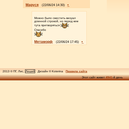
Маруся
•
(22/06/24 14:30)
Можно было сместить визуал
длинной строкой, но перед кем
тута притворяться
Спасибо
Метаморф
•
(22/06/24 17:45)
2013 © ПГ, Лис,
Леший
Дизайн © Koterina
Правила сайта
Этот сайт живет
4941
-й день