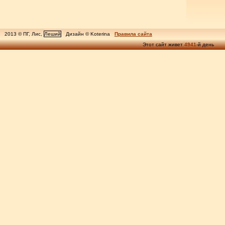
2013 © ПГ, Лис,
Леший
Дизайн © Koterina
Правила сайта
Этот сайт живет
4941
-й день