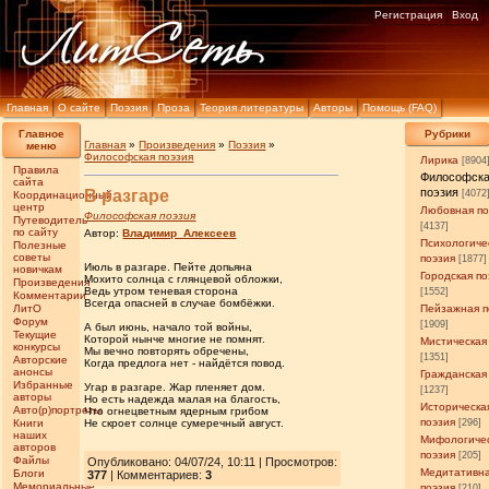
Регистрация
Вход
Главная
О сайте
Поэзия
Проза
Теория литературы
Авторы
Помощь (FAQ)
Главное
Рубрики
Главная
»
Произведения
»
Поэзия
»
меню
Философская поэзия
Лирика
[8904
Правила
Философск
сайта
поэзия
В разгаре
[4072
Координационный
центр
Любовная по
Философская поэзия
Путеводитель
[4137]
по сайту
Автор:
Владимир_Алексеев
Психологиче
Полезные
советы
поэзия
[1877]
Июль в разгаре. Пейте допьяна
новичкам
Городская по
Мохито солнца с глянцевой обложки,
Произведения
Ведь утром теневая сторона
[1552]
Комментарии
Всегда опасней в случае бомбёжки.
ЛитО
Пейзажная п
Форум
[1909]
А был июнь, начало той войны,
Текущие
Которой нынче многие не помнят.
Мистическая
конкурсы
Мы вечно повторять обречены,
[1351]
Авторские
Когда предлога нет - найдётся повод.
анонсы
Гражданская
Избранные
Угар в разгаре. Жар пленяет дом.
[1237]
авторы
Но есть надежда малая на благость,
Историческа
Авто(р)портреты
Что огнецветным ядерным грибом
поэзия
Книги
Не скроет солнце сумеречный август.
[296]
наших
Мифологиче
авторов
поэзия
[205]
Файлы
Опубликовано: 04/07/24, 10:11 | Просмотров
:
Медитативн
Блоги
377
| Комментариев:
3
Мемориальные
поэзия
[210]