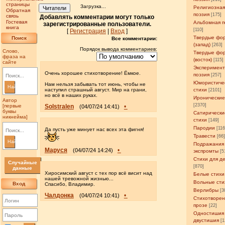
страницы
Загрузка...
Религиозна
Читатели
Обратная
поэзия
[175]
связь
Добавлять комментарии могут только
Гостевая
Альбомная п
зарегистрированные пользователи.
книга
[110]
[
Регистрация
|
Вход
]
Твердые фо
Поиск
Все комментарии:
(запад)
[263]
Порядок вывода комментариев:
Слово,
Твердые фо
фраза на
(восток)
[115]
сайте
Эксперимен
Очень хорошее стихотворение! Ёмкое.
поэзия
[257]
Юмористиче
Нам нельзя забывать тот июнь, чтобы не
Найти
наступил страшный август. Мир на грани,
стихи
[2101]
но всё в наших руках.
Иронические
Автор
[2370]
[первые
Solstralen
•
(04/07/24 14:41)
буквы
Сатирически
никнейма]
стихи
[149]
Пародии
[11
Да пусть уже минует нас всех эта фигня!
Травести
[66
Найти
Подражания
Маруся
•
(04/07/24 14:24)
экспромты
[5
Стихи для д
Случайные
[870]
данные
Хиросимский август с тех пор всё висит над
Белые стихи
нашей тревожной жизнью...
Вольные сти
Вход
Спасибо, Владимир.
Верлибры
[3
Чалдонка
•
(04/07/24 10:41)
Стихотворен
прозе
[22]
Одностишия
двустишия
[1