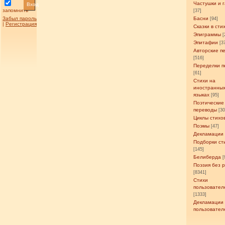
Частушки и 
Вход
запомнить
[37]
Забыл пароль
Басни
[94]
|
Регистрация
Сказки в сти
Эпиграммы
[
Эпитафии
[3
Авторские п
[516]
Переделки п
[61]
Стихи на
иностранны
языках
[95]
Поэтические
переводы
[3
Циклы стихо
Поэмы
[47]
Декламации
Подборки ст
[145]
Белиберда
[
Поэзия без 
[8341]
Стихи
пользовател
[1333]
Декламации
пользовател