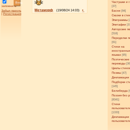
Частушки и 
Вход
запомнить
[37]
Метаморф
•
(19/08/24 14:03)
Забыл пароль
Басни
[94]
|
Регистрация
Сказки в сти
Эпиграммы
[
Эпитафии
[3
Авторские п
[516]
Переделки п
[61]
Стихи на
иностранны
языках
[95]
Поэтические
переводы
[3
Циклы стихо
Поэмы
[47]
Декламации
Подборки ст
[145]
Белиберда
[
Поэзия без 
[8341]
Стихи
пользовател
[1333]
Декламации
пользовател