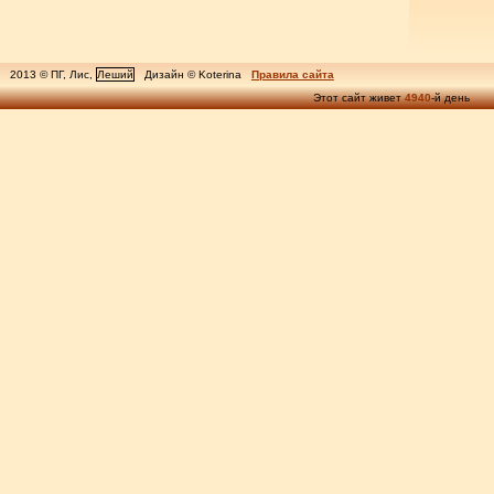
2013 © ПГ, Лис,
Леший
Дизайн © Koterina
Правила сайта
Этот сайт живет
4940
-й день