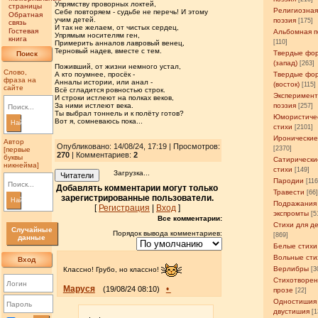
Упрямству проворных локтей,
страницы
Религиозна
Себе повторяем - судьбе не перечь! И этому
Обратная
учим детей.
поэзия
[175]
связь
И так не желаем, от чистых сердец,
Гостевая
Альбомная п
Упрямым носителям ген,
книга
[110]
Примерить анналов лавровый венец,
Терновый надев, вместе с тем.
Твердые фо
Поиск
(запад)
[263]
Поживший, от жизни немного устал,
Слово,
А кто поумнее, просёк -
Твердые фо
фраза на
Анналы истории, или анал -
(восток)
[115]
сайте
Всё сгладится ровностью строк.
Эксперимен
И строки истлеют на полках веков,
За ними истлеют века.
поэзия
[257]
Ты выбрал тоннель и к полёту готов?
Юмористиче
Вот я, сомневаюсь пока...
Найти
стихи
[2101]
Иронические
Автор
Опубликовано: 14/08/24, 17:19 | Просмотров
:
[2370]
[первые
270
| Комментариев:
2
буквы
Сатирически
никнейма]
стихи
[149]
Загрузка...
Читатели
Пародии
[11
Добавлять комментарии могут только
Травести
[66
зарегистрированные пользователи.
Найти
Подражания
[
Регистрация
|
Вход
]
экспромты
[5
Все комментарии:
Стихи для д
Случайные
Порядок вывода комментариев:
[869]
данные
Белые стихи
Вольные сти
Вход
Верлибры
[3
Классно! Грубо, но классно!
Стихотворен
Маруся
•
(19/08/24 08:10)
прозе
[22]
Одностишия
двустишия
[1