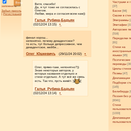
Частушки и 
Вход
Витя, спасибо!
запомнить
[37]
Да, я тут тоже не согласилась с
Олегом.
Забыл пароль
Басни
[94]
Любви, мира и согласия всем нам))
|
Регистрация
Сказки в сти
Галья_Рубина-Бадьян
Эпиграммы
[
•
(02/12/24 13:15)
Эпитафии
[3
Авторские п
[516]
финал хорош...
Переделки п
непонятно, почему декадентское?
[61]
то есть, тут больше депрессивное, чем
Стихи на
декадентское, мейби...
иностранны
Олег_Юшкевичъ
•
(29/11/24 20:02)
языках
[95]
Поэтические
переводы
[3
Олег, прямо-таки, непонятно?))
Циклы стихо
Знаю некоторых авторов, у
Поэмы
которых названия отдельно и
[47]
стихи отдельно. А тут всё же связь
Декламации
есть. Так что, пусть живёт.
Подборки ст
[145]
Галья_Рубина-Бадьян
Белиберда
[
•
(02/12/24 13:14)
Поэзия без 
[8341]
Стихи
пользовател
[1333]
Декламации
пользовател