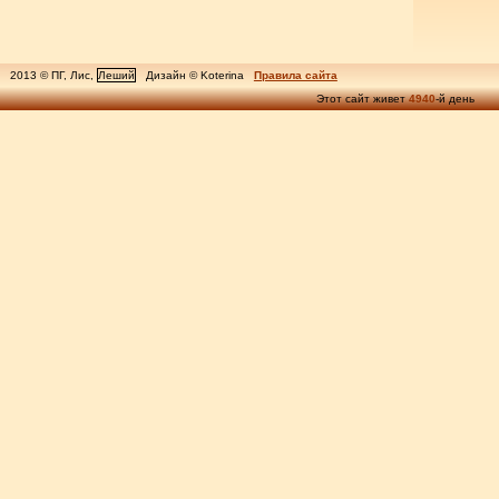
2013 © ПГ, Лис,
Леший
Дизайн © Koterina
Правила сайта
Этот сайт живет
4940
-й день