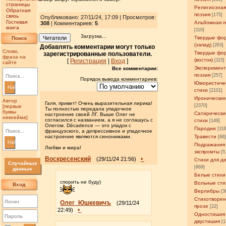
страницы
Религиозна
Обратная
поэзия
[175]
связь
Опубликовано: 27/11/24, 17:09 | Просмотров
:
Гостевая
Альбомная п
308
| Комментариев:
5
книга
[110]
Загрузка...
Читатели
Твердые фо
Поиск
(запад)
[263]
Добавлять комментарии могут только
Слово,
Твердые фо
зарегистрированные пользователи.
фраза на
(восток)
[
Регистрация
|
Вход
]
[115]
сайте
Эксперимен
Все комментарии:
поэзия
[257]
Порядок вывода комментариев:
Юмористиче
Найти
стихи
[2101]
Иронические
Автор
Галя, привет! Очень выразительная лирика!
[2370]
[первые
Ты полностью передала упадочное
буквы
Сатирически
настроение своей ЛГ. Выше Олег не
никнейма]
согласился с названием, а я не соглашусь с
стихи
[149]
Олегом. Décadence — это упадок с
Пародии
[11
французского, а депрессивное и упадочное
настроение являются синонимами.
Травести
[66
Найти
Подражания
Любви и мира!
экспромты
[5
Воскресенский
•
(29/11/24 21:56)
Стихи для д
Случайные
[869]
данные
Белые стихи
спорить не буду)
Вольные сти
Вход
Верлибры
[3
Стихотворен
Олег_Юшкевичъ
(29/11/24
прозе
[22]
•
22:49)
Одностишия
двустишия
[1