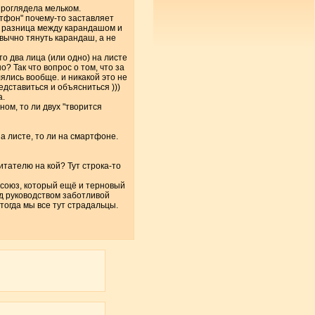
 проглядела мельком.
ртфон" почему-то заставляет
тся разница между карандашом и
ивычно тянуть карандаш, а не
о два лица (или одно) на листе
о? Так что вопрос о том, что за
ялись вообще. и никакой это не
едставиться и объясниться )))
а.
ном, то ли двух "творится
а листе, то ли на смартфоне.
итателю на кой? Тут строка-то
ый союз, который ещё и терновый
од руководством заботливой
 тогда мы все тут страдальцы.