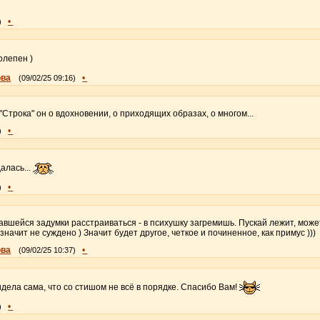
.
•
)
олепен )
ова
•
(09/02/25 09:16)
"Строка" он о вдохновении, о приходящих образах, о многом...
•
)
алась...
•
)
авшейся задумки расстраиваться - в психушку загремишь. Пускай лежит, мож
значит не суждено ) Значит будет другое, четкое и починенное, как примус )))
ова
•
(09/02/25 10:37)
идела сама, что со стишом не всё в порядке. Спасибо Вам!
•
)