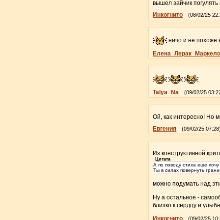
вышел зайчик погулять и
Инкогнито
(08/02/25 22
ничо и не похоже в
Елена_Лерак_Маркел
Talya_Na
(09/02/25 03:2
Ой, как интересно! Но м
Евгения
(09/02/25 07:28
Из конструктивной крит
Цитата
А по поводу стиха еще хочу
Ты в силах повернуть грани
можно подумать над эт
Ну а остальное - само
близко к сердцу и улыб
Инкогнито
(09/02/25 10