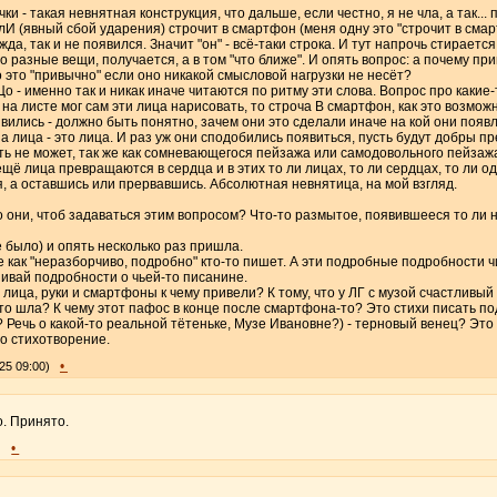
и - такая невнятная конструкция, что дальше, если честно, я не чла, а так...
И (явный сбой ударения) строчит в смартфон (меня одну это "строчит в сма
чужда, так и не появился. Значит "он" - всё-таки строка. И тут напрочь стирае
о разные вещи, получается, а в том "что ближе". И опять вопрос: а почему пр
это "привычно" если оно никакой смысловой нагрузки не несёт?
 - именно так и никак иначе читаются по ритму эти слова. Вопрос про какие-т
Г на листе мог сам эти лица нарисовать, то строча В смартфон, как это возможн
явились - должно быть понятно, зачем они это сделали иначе на кой они появл
а лица - это лица. И раз уж они сподобились появиться, пусть будут добры пр
ыть не может, так же как сомневающегося пейзажа или самодовольного пейзаж
ё лица превращаются в сердца и в этих то ли лицах, то ли сердцах, то ли од
ся, а оставшись или прервавшись. Абсолютная невнятица, на мой взгляд.
 они, чтоб задаваться этим вопросом? Что-то размытое, появившееся то ли н
е было) и опять несколько раз пришла.
е как "неразборчиво, подробно" кто-то пишет. А эти подробные подробности ч
ивай подробности о чьей-то писанине.
и, лица, руки и смартфоны к чему привели? К тому, что у ЛГ с музой счастлив
-то шла? К чему этот пафос в конце после смартфона-то? Это стихи писать п
? Речь о какой-то реальной тётеньке, Музе Ивановне?) - терновый венец? Это
о стихотворение.
•
25 09:00)
о. Принято.
•
)