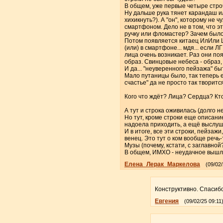
В общем, уже первые четыре строчк
Ну дальше рука тянет карандаш ил
хихикнуть?). А "он", которому не 
смартфоном. Дело не в том, что эт
ручку или фломастер? Зачем было 
Потом появляется китаец ИлИли Цо
(или) в смартфоне... мдя... если Л
лица очень возникает. Раз они по
образ. Свинцовые небеса - образ, 
И да... "неуверенного пейзажа" б
Мало путаницы было, так теперь ещ
счастье" да не просто так творит
Кого что ждёт? Лица? Сердца? Кто
А тут и строка оживилась (долго н
Но тут, кроме строки еще описани
надоела приходить, а ещё выслуш
И в итоге, все эти строки, пейзаж
венец. Это тут о ком вообще речь
Музы (почему, кстати, с заглавной
В общем, ИМХО - неудачное вышл
Елена_Лерак_Маркелова
(09/02/
Конструктивно. Спасиб
Евгения
(09/02/25 09:11