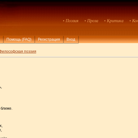
• Поэзия
• Проза
• Критика
• Ко
Помощь (FAQ)
Регистрация
Вход
Философская поэзия
,
 ближе.
х,
,