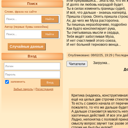
Или прервавшись... Знать бы, что их 
Поиск
И долго ли любовь наградой будет.
Ты в силах изменить границы судеб,
Слово, фраза на сайте
И всё, что дальше - знаешь наперёд.
Пришла строка. Опять пришла строка
Найти
Ах, до чего же Муза расторопна.
Ты пишешь неразборчиво, подробно
Автор [первые буквы никнейма]
Как будто конспектирует рука,
Ты считываешь мысли и сердца,
Найти
Тебя ведёт заботливая Муза,
И нет счастливей этого союза,
И нет больней тернового венца...
Случайные данные
Опубликовано: 08/02/25, 19:29 | Последн
Вход
Загрузка...
Читатели
До
запомнить
Вход
Забыл пароль
|
Регистрация
Критика (надеюсь, конструктивная
ещё на целых две строчки стихотво
То есть с самого начала от перечи
пожалето, то что же дальше буде
А дальше становится малость неп
хаотичных действий. И все эти дейс
Ладно, непонятка с половой принад
смыслу вопрос звучит так: разве э
строки не был бы чудом?