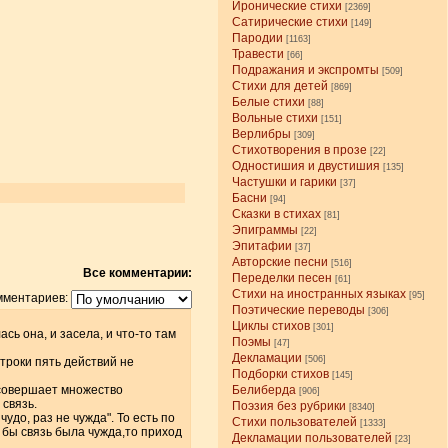
Иронические стихи
[2369]
Сатирические стихи
[149]
Пародии
[1163]
Травести
[66]
Подражания и экспромты
[509]
Стихи для детей
[869]
Белые стихи
[88]
Вольные стихи
[151]
Верлибры
[309]
Стихотворения в прозе
[22]
Одностишия и двустишия
[135]
Частушки и гарики
[37]
Басни
[94]
Сказки в стихах
[81]
Эпиграммы
[22]
Эпитафии
[37]
Авторские песни
[516]
Все комментарии:
Переделки песен
[61]
Стихи на иностранных языках
[95]
мментариев:
Поэтические переводы
[306]
Циклы стихов
[301]
ь она, и засела, и что-то там
Поэмы
[47]
Декламации
[506]
строки пять действий не
Подборки стихов
[145]
 совершает множество
Белиберда
[906]
 связь.
Поэзия без рубрики
[8340]
удо, раз не чужда". То есть по
Стихи пользователей
[1333]
ли бы связь была чужда,то приход
Декламации пользователей
[23]