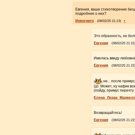
Евгения, ваше стихотворение без
подробнее о них?
Инкогнито
•
(08/02/25 21:13)
Это образность, не бол
Евгения
(08/02/25 21:15
Имелась ввиду любовна
Евгения
(08/02/25 21:15
не... после примус
Цо. Может, ну нафик вс
(пойду, примус перечту 
Елена_Лерак_Маркел
Возвращайтесь!
Евгения
(08/02/25 21:22