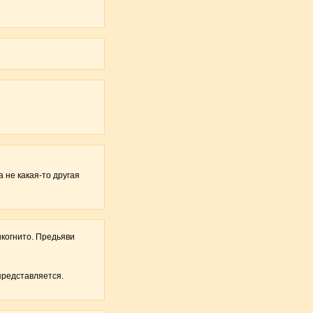
а не какая-то другая
нкогнито. Предьяви
 представляется.