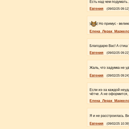
Есть над чем подумать.
Евгения
(09/02/25 09:12
Но примус - велик
Елена_Лерак_Маркел
Благодарю Вас! А стиш 
Евгения
(09/02/25 09:22
Жаль, что задумка не уд
Евгения
(09/02/25 09:24
Если из-за каждой неуд
чётче. А не оформится, 
Елена_Лерак_Маркел
Я и не расстроилась. В
Евгения
(09/02/25 10:39