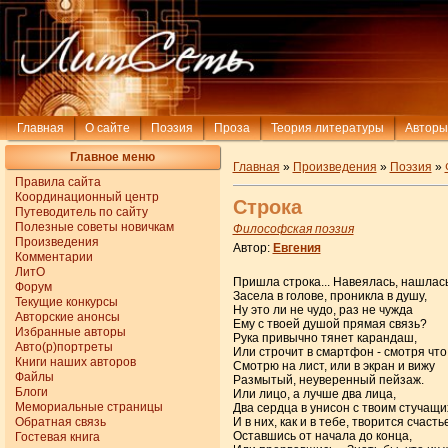
Главная
О сайте
Поэзия
Проза
Теория литературы
Авторы
Главное меню
Главная
»
Произведения
»
Поэзия
»
Правила сайта
Координационный центр
Строка
Путеводитель по сайту
Полезные советы новичкам
Философская поэзия
Произведения
Автор:
Евгения
Комментарии
ЛитО
Пришла строка... Навеялась, нашлась
Форум
Засела в голове, проникла в душу,
Текущие конкурсы
Ну это ли не чудо, раз не чужда
Авторские анонсы
Ему с твоей душой прямая связь?
Избранные авторы
Рука привычно тянет карандаш,
Авто(р)портреты
Или строчит в смартфон - смотря что
Книги наших авторов
Смотрю на лист, или в экран и вижу
Файлы
Размытый, неуверенный пейзаж.
Блоги
Или лицо, а лучше два лица,
Мемориальные страницы
Два сердца в унисон с твоим стучащи
Обратная связь
И в них, как и в тебе, творится счастье
Оставшись от начала до конца,
Гостевая книга