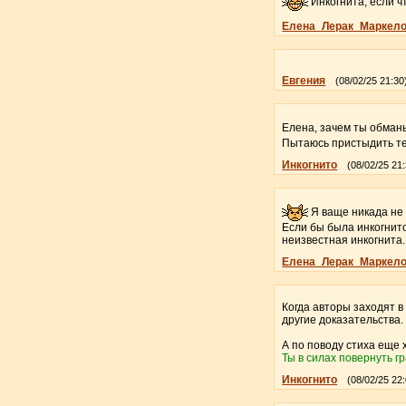
Инкогнита, если чт
Елена_Лерак_Маркел
Евгения
(08/02/25 21:30
Елена, зачем ты обма
Пытаюсь пристыдить теб
Инкогнито
(08/02/25 21
Я ваще никада не в
Если бы была инкогнитой
неизвестная инкогнита. 
Елена_Лерак_Маркел
Когда авторы заходят в
другие доказательства.
А по поводу стиха еще 
Ты в силах повернуть г
Инкогнито
(08/02/25 22