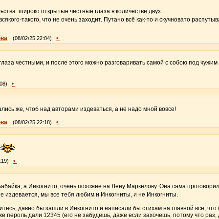
ьства: широко открытые честные глаза в количестве двух.
всякого-такого, что не очень заходит. Путано всё как-то и скучновато распутыв
ова
•
(08/02/25 22:04)
 глаза честными, и после этого можно разговаривать самой с собою под чужим
•
:08)
лись же, чтоб над авторами издеваться, а не надо мной вовсе!
ова
•
(08/02/25 22:18)
а
•
:19)
 Бабайка, а Инкогнито, очень похожее на Лену Маркелову. Она сама проговори
не издевается, мы все тебя любим и Инкогниты, и не Инкогниты.
нитесь, давно бы зашли в Инкогнито и написали бы стихам на главной все, чт
же пероль дали 12345 (его не забудешь, даже если захочешь, потому что раз, д