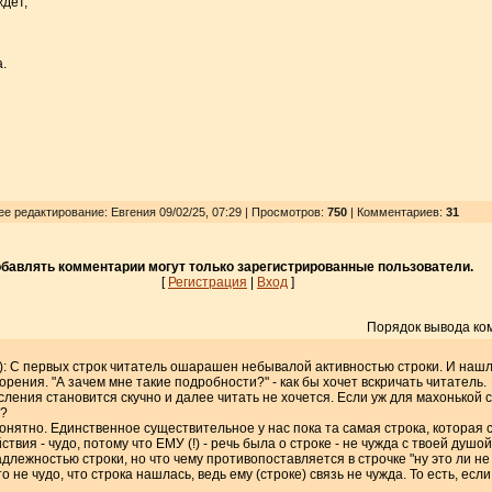
ждёт,
.
ее редактирование: Евгения 09/02/25, 07:29 | Просмотров
:
750
| Комментариев:
31
бавлять комментарии могут только зарегистрированные пользователи.
[
Регистрация
|
Вход
]
Порядок вывода ко
): С первых строк читатель ошарашен небывалой активностью строки. И нашлас
рения. "А зачем мне такие подробности?" - как бы хочет вскричать читатель.
сления становится скучно и далее читать не хочется. Если уж для махонькой 
т?
онятно. Единственное существительное у нас пока та самая строка, которая
твия - чудо, потому что ЕМУ (!) - речь была о строке - не чужда с твоей душой
лежностью строки, но что чему противопоставляется в строчке "ну это ли не ч
то не чудо, что строка нашлась, ведь ему (строке) связь не чужда. То есть, ес