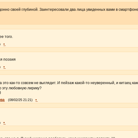
донно своей глубиной. Заинтересовали два лица увиденных вами в смартфон
ее того.
•
)
я поэзия
•
)
а это как-то совсем не выглядит. И пейзаж какой-то неуверенный, и китаец ка
ю эту любовную лирику?
)
ова
•
(08/02/25 21:21)
•
)