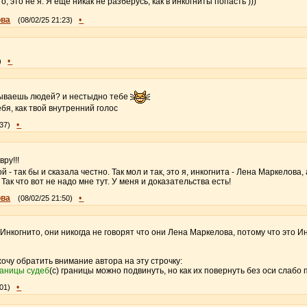
о, это не я. Я ещё никак не разберусь, как в инкогниты попасть )))
ова
•
(08/02/25 21:23)
•
)
нываешь людей? и нестыдно тебе
я, как твой внутренний голос
•
:37)
ру!!!
 - так бы и сказала честно. Так мол и так, это я, инкогнита - Лена Маркелова, 
Так что вот не надо мне тут. У меня и доказательства есть!
ова
•
(08/02/25 21:50)
 Инкогнито, они никогда не говорят что они Лена Маркелова, потому что это И
хочу обратить внимание автора на эту строчку:
раницы судеб
(с) границы можно подвинуть, но как их повернуть без оси слабо
•
:01)