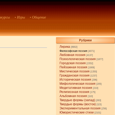
нкурсы
• Игры
• Общение
Рубрики
Лирика
[8902]
Философская поэзия
[4071]
Любовная поэзия
[4137]
Психологическая поэзия
[1877]
Городская поэзия
[1552]
Пейзажная поэзия
[1909]
Мистическая поэзия
[1350]
Гражданская поэзия
[1237]
Историческая поэзия
[296]
Мифологическая поэзия
[205]
Медитативная поэзия
[210]
Религиозная поэзия
[175]
Альбомная поэзия
[110]
Твердые формы (запад)
[263]
Твердые формы (восток)
[115]
Экспериментальная поэзия
[256]
Юмористические стихи
[2101]