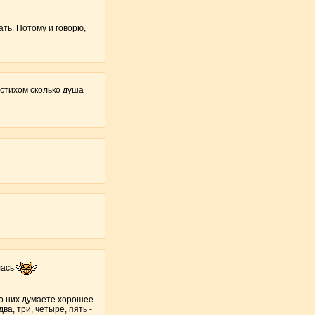
ать. Потому и говорю,
 стихом сколько душа
лась
о о них думаете хорошее
ва, три, четыре, пять -