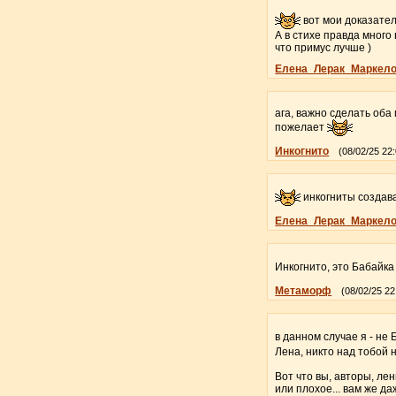
вот мои доказател
А в стихе правда много 
что примус лучше )
Елена_Лерак_Маркел
ага, важно сделать оба
пожелает
Инкогнито
(08/02/25 22
инкогниты создава
Елена_Лерак_Маркел
Инкогнито, это Бабайк
Метаморф
(08/02/25 22
в данном случае я - не
Лена, никто над тобой 
Вот что вы, авторы, ле
или плохое... вам же да