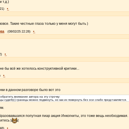
 т.д.)
•
:21)
овсе. Такие честные глаза только у меня могут быть )
ова
•
(08/02/25 22:28)
•
2)
не бы всё же хотелось конструктивной критики...
•
)
ики в данном разговоре было вот это
 обратить внимание автора на эту строчку:
цы судеб(с) границы можно подвинуть, но как их повернуть без оси слабо представляется.
им.
образовавшаяся попутная пиар акция Инкогниты, это тоже вещь необходимая.
нитесь
•
:48)