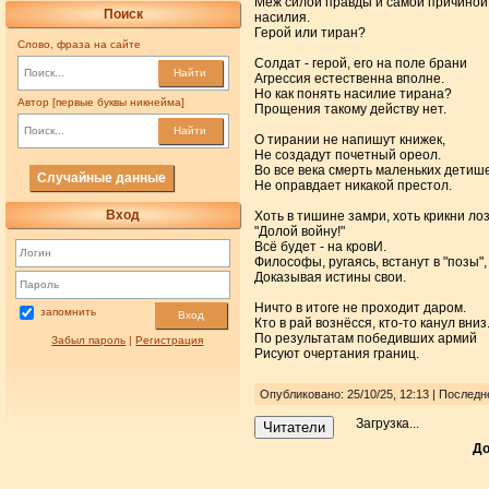
Меж силой правды и самой причиной
Поиск
насилия.
Герой или тиран?
Слово, фраза на сайте
Солдат - герой, его на поле брани
Найти
Агрессия естественна вполне.
Но как понять насилие тирана?
Автор [первые буквы никнейма]
Прощения такому действу нет.
Найти
О тирании не напишут книжек,
Не создадут почетный ореол.
Во все века смерть маленьких детиш
Случайные данные
Не оправдает никакой престол.
Вход
Хоть в тишине замри, хоть крикни лоз
"Долой войну!"
Всё будет - на кровИ.
Философы, ругаясь, встанут в "позы",
Доказывая истины свои.
Ничто в итоге не проходит даром.
запомнить
Вход
Кто в рай вознёсся, кто-то канул вниз
По результатам победивших армий
Забыл пароль
|
Регистрация
Рисуют очертания границ.
Опубликовано: 25/10/25, 12:13 | Последн
Загрузка...
Читатели
До