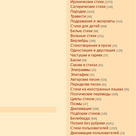
Иронические стихи
[2370]
Сатирические стихи
[149]
Пародии
[1163]
Травести
[66]
Подражания и экспромты
[510]
Стихи для детей
[869]
Белые стихи
[88]
Вольные стихи
[151]
Верлибры
[309]
Стихотворения в прозе
[22]
Одностишия и двустишия
[135]
Частушки и гарики
[37]
Басни
[94]
Сказки в стихах
[81]
Эпиграммы
[22]
Эпитафии
[37]
Авторские песни
[516]
Переделки песен
[61]
Стихи на иностранных языках
[95]
Поэтические переводы
[306]
Циклы стихов
[301]
Поэмы
[47]
Декламации
[506]
Подборки стихов
[145]
Белиберда
[906]
Поэзия без рубрики
[8341]
Стихи пользователей
[1333]
Декламации пользователей
[23]