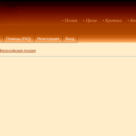
• Поэзия
• Проза
• Критика
• Ко
Помощь (FAQ)
Регистрация
Вход
Философская поэзия