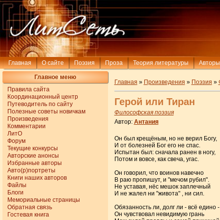
Главная
О сайте
Поэзия
Проза
Теория литературы
Авторы
Главное меню
Главная
»
Произведения
»
Поэзия
»
Правила сайта
Координационный центр
Герой или Тиран
Путеводитель по сайту
Полезные советы новичкам
Философская поэзия
Произведения
Автор:
Антания
Комментарии
ЛитО
Он был крещёным, но не верил Богу,
Форум
И от болезней Бог его не спас.
Текущие конкурсы
Испытан был: сначала ранен в ногу,
Авторские анонсы
Потом и вовсе, как свеча, угас.
Избранные авторы
Авто(р)портреты
Он говорил, что воинов навечно
Книги наших авторов
В раю пропишут, и "мечом рубил".
Файлы
Не уставая, нёс мешок заплечный
Блоги
И не жалел ни "живота" , ни сил.
Мемориальные страницы
Обратная связь
Обязанность ли, долг ли - всё едино -
Он чувствовал невидимую грань
Гостевая книга