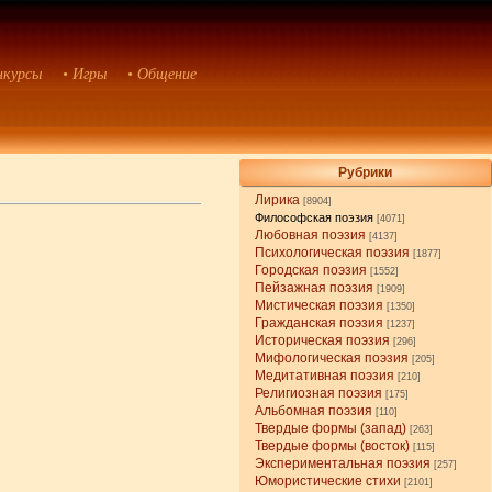
нкурсы
• Игры
• Общение
Рубрики
Лирика
[8904]
Философская поэзия
[4071]
Любовная поэзия
[4137]
Психологическая поэзия
[1877]
Городская поэзия
[1552]
Пейзажная поэзия
[1909]
Мистическая поэзия
[1350]
Гражданская поэзия
[1237]
Историческая поэзия
[296]
Мифологическая поэзия
[205]
Медитативная поэзия
[210]
Религиозная поэзия
[175]
Альбомная поэзия
[110]
Твердые формы (запад)
[263]
Твердые формы (восток)
[115]
Экспериментальная поэзия
[257]
Юмористические стихи
[2101]