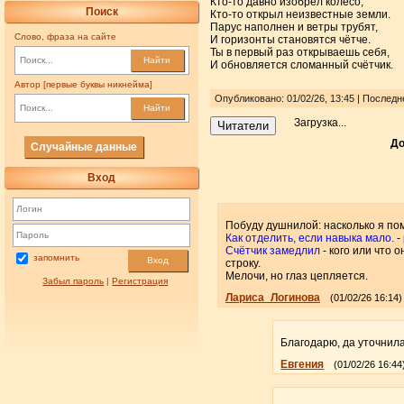
Кто-то давно изобрёл колесо,
Поиск
Кто-то открыл неизвестные земли.
Парус наполнен и ветры трубят,
Слово, фраза на сайте
И горизонты становятся чётче.
Ты в первый раз открываешь себя,
Найти
И обновляется сломанный счётчик.
Автор [первые буквы никнейма]
Опубликовано: 01/02/26, 13:45 | Последн
Найти
Загрузка...
Читатели
До
Случайные данные
Вход
Побуду душнилой: насколько я помн
Как отделить, если навыка мало.
-
Счётчик замедлил
- кого или что 
запомнить
Вход
строку.
Мелочи, но глаз цепляется.
Забыл пароль
|
Регистрация
Лариса_Логинова
(01/02/26 16:14)
Благодарю, да уточнила
Евгения
(01/02/26 16:44