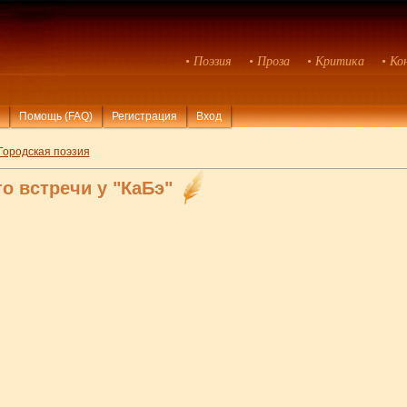
• Поэзия
• Проза
• Критика
• Ко
Помощь (FAQ)
Регистрация
Вход
Городская поэзия
о встречи у "КаБэ"