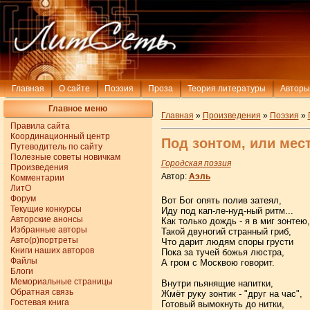
Главная
О сайте
Поэзия
Проза
Теория литературы
Авторы
Главное меню
Главная
»
Произведения
»
Поэзия
»
Правила сайта
Координационный центр
Под зонтом, или мест
Путеводитель по сайту
Полезные советы новичкам
Городская поэзия
Произведения
Автор:
Аэль
Комментарии
ЛитО
Форум
Вот Бог опять полив затеял,
Текущие конкурсы
Иду под кап-ле-нуд-ный ритм...
Авторские анонсы
Как только дождь - я в миг зонтею,
Избранные авторы
Такой двуногий странный гриб,
Авто(р)портреты
Что дарит людям споры грусти
Книги наших авторов
Пока за тучей божья люстра,
Файлы
А гром с Москвою говорит.
Блоги
Мемориальные страницы
Внутри пьянящие напитки,
Обратная связь
Жмёт руку зонтик - "друг на час",
Гостевая книга
Готовый вымокнуть до нитки,