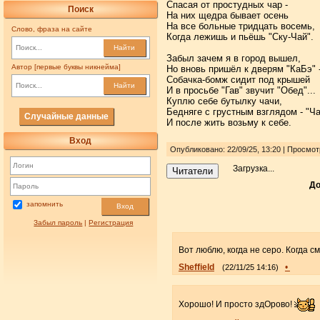
Спасая от простудных чар -
Поиск
На них щедра бывает осень
На все больные тридцать восемь,
Слово, фраза на сайте
Когда лежишь и пьёшь "Ску-Чай".
Найти
Забыл зачем я в город вышел,
Автор [первые буквы никнейма]
Но вновь пришёл к дверям "КаБэ" 
Собачка-бомж сидит под крышей
Найти
И в просьбе "Гав" звучит "Обед"...
Куплю себе бутылку чачи,
Бедняге с грустным взглядом - "Ч
Случайные данные
И после жить возьму к себе.
Вход
Опубликовано: 22/09/25, 13:20 | Просмо
Загрузка...
Читатели
До
запомнить
Вход
Забыл пароль
|
Регистрация
Вот люблю, когда не серо. Когда 
Sheffield
•
(22/11/25 14:16)
Хорошо! И просто здОрово!