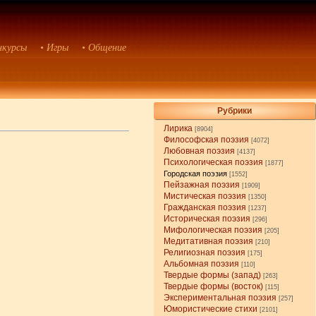
нкурсы
• Игры
• Общение
Рубрики
Лирика
[8904]
Философская поэзия
[4072]
Любовная поэзия
[4137]
Психологическая поэзия
[1877]
Городская поэзия
[1552]
Пейзажная поэзия
[1909]
Мистическая поэзия
[1350]
Гражданская поэзия
[1237]
Историческая поэзия
[296]
Мифологическая поэзия
[205]
Медитативная поэзия
[210]
Религиозная поэзия
[175]
Альбомная поэзия
[110]
Твердые формы (запад)
[263]
Твердые формы (восток)
[115]
Экспериментальная поэзия
[257]
Юмористические стихи
[2101]