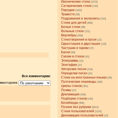
Иронические стихи
[2370]
Сатирические стихи
[149]
Пародии
[1163]
Травести
[66]
Подражания и экспромты
[510]
Стихи для детей
[869]
Белые стихи
[88]
Вольные стихи
[151]
Верлибры
[309]
Стихотворения в прозе
[22]
Одностишия и двустишия
[135]
Частушки и гарики
[37]
Басни
[94]
Сказки в стихах
[81]
Эпиграммы
[22]
Эпитафии
[37]
Авторские песни
[516]
Переделки песен
[61]
Все комментарии:
Стихи на иностранных языках
[95]
Поэтические переводы
[306]
мментариев:
Циклы стихов
[301]
Поэмы
[47]
Декламации
[506]
Подборки стихов
[145]
Белиберда
[906]
Поэзия без рубрики
[8341]
Стихи пользователей
[1333]
Декламации пользователей
[23]