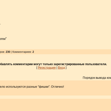
-
аппи"
тров
:
230
| Комментариев:
2
бавлять комментарии могут только зарегистрированные пользователи.
[
Регистрация
|
Вход
]
Порядок вывода ко
смело используются разные "фишки". Отлично!