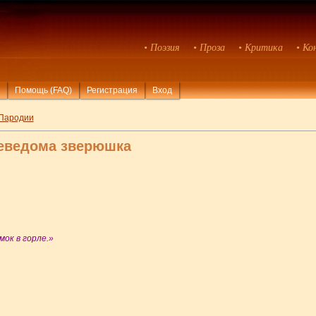
• Поэзия
• Проза
• Критика
• Ко
Помощь (FAQ)
Регистрация
Вход
Пародии
Неведома зверюшка
ок в горле.»