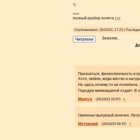
*)
===
полный разбор полета
тут
.
Опубликовано: 25/10/23, 17:23 | Послед
Загрузка...
Читатели
До
Признаться, физиологичность в ор
Хотя, люблю, когда жёстко и нату
Но здесь почему-то не полюбила.
Пародия маяковщиной отдаёт. В 
Маруся
•
(26/10/23 22:07)
Оригинал выпуклый конечно. Литр
Метаморф
•
(26/10/23 09:37)