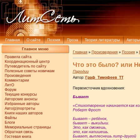
Главная
О сайте
Поэзия
Проза
Теория литературы
Авторы
Главное меню
Главная
»
Произведения
»
Поэзия
»
Правила сайта
Координационный центр
Что это было? или 
Путеводитель по сайту
Полезные советы новичкам
Пародии
Произведения
Автор:
Граф_Тимофеев_ТТ
Комментарии
ЛитО
Первоисточник вдохновения:
Форум
Текущие конкурсы
Бывает
Авторские анонсы
Избранные авторы
«Стихотворение начинается как ком
Авто(р)портреты
Роберт Фрост
Книги наших авторов
Файлы
Бывает – ребёнок,
Блоги
бывает – выкидыш.
Мемориальные страницы
Это, как сможешь,
Обратная связь
это, как напишешь.
Бывает, выплеснешь литр-другой
Гостевая книга