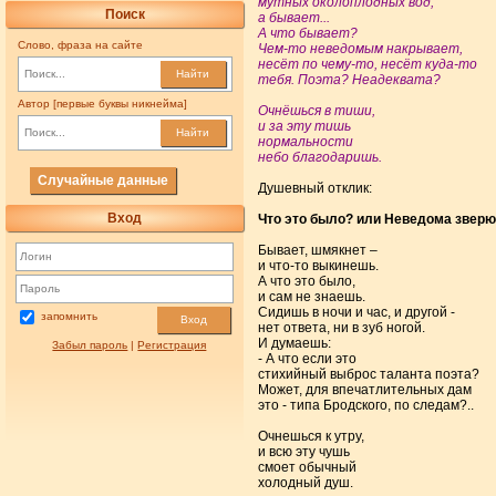
мутных околоплодных вод,
Поиск
а бывает...
А что бывает?
Слово, фраза на сайте
Чем-то неведомым накрывает,
несёт по чему-то, несёт куда-то
Найти
тебя. Поэта? Неадеквата?
Автор [первые буквы никнейма]
Очнёшься в тиши,
и за эту тишь
Найти
нормальности
небо благодаришь.
Случайные данные
Душевный отклик:
Вход
Что это было? или Неведома звер
Бывает, шмякнет –
и что-то выкинешь.
А что это было,
и сам не знаешь.
Сидишь в ночи и час, и другой -
запомнить
Вход
нет ответа, ни в зуб ногой.
И думаешь:
Забыл пароль
|
Регистрация
- А что если это
стихийный выброс таланта поэта?
Может, для впечатлительных дам
это - типа Бродского, по следам?..
Очнешься к утру,
и всю эту чушь
смоет обычный
холодный душ.