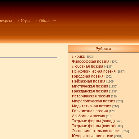
нкурсы
• Игры
• Общение
Рубрики
Лирика
[8903]
Философская поэзия
[4071]
Любовная поэзия
[4137]
Психологическая поэзия
[1877]
Городская поэзия
[1552]
Пейзажная поэзия
[1909]
Мистическая поэзия
[1350]
Гражданская поэзия
[1237]
Историческая поэзия
[296]
Мифологическая поэзия
[205]
Медитативная поэзия
[210]
Религиозная поэзия
[175]
Альбомная поэзия
[110]
Твердые формы (запад)
[263]
Твердые формы (восток)
[115]
Экспериментальная поэзия
[257]
Юмористические стихи
[2101]