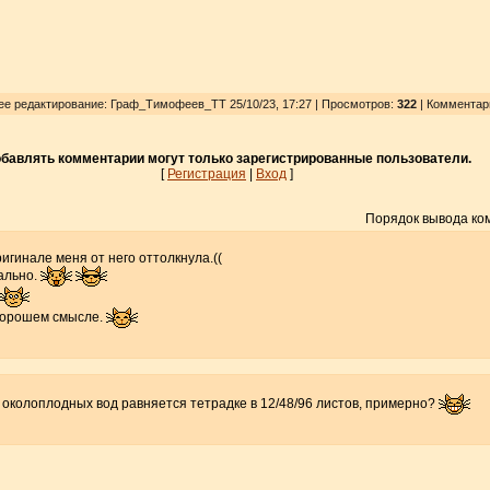
нее редактирование: Граф_Тимофеев_ТТ 25/10/23, 17:27 | Просмотров
:
322
| Комментар
бавлять комментарии могут только зарегистрированные пользователи.
[
Регистрация
|
Вход
]
Порядок вывода ко
игинале меня от него оттолкнула.((
рально.
хорошем смысле.
 околоплодных вод равняется тетрадке в 12/48/96 листов, примерно?