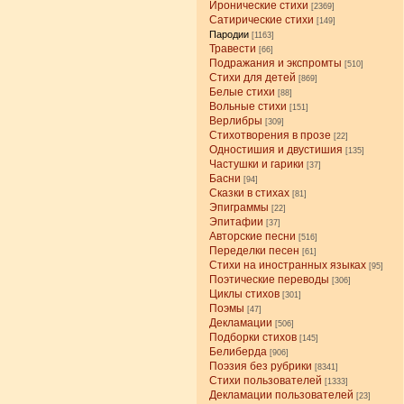
Иронические стихи
[2369]
Сатирические стихи
[149]
Пародии
[1163]
Травести
[66]
Подражания и экспромты
[510]
Стихи для детей
[869]
Белые стихи
[88]
Вольные стихи
[151]
Верлибры
[309]
Стихотворения в прозе
[22]
Одностишия и двустишия
[135]
Частушки и гарики
[37]
Басни
[94]
Сказки в стихах
[81]
Эпиграммы
[22]
Эпитафии
[37]
Авторские песни
[516]
Переделки песен
[61]
Стихи на иностранных языках
[95]
Поэтические переводы
[306]
Циклы стихов
[301]
Поэмы
[47]
Декламации
[506]
Подборки стихов
[145]
Белиберда
[906]
Поэзия без рубрики
[8341]
Стихи пользователей
[1333]
Декламации пользователей
[23]