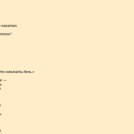
 накатан.
аттон*.
-то начинать день.»
ше —
ь.
.
в
ь,
,