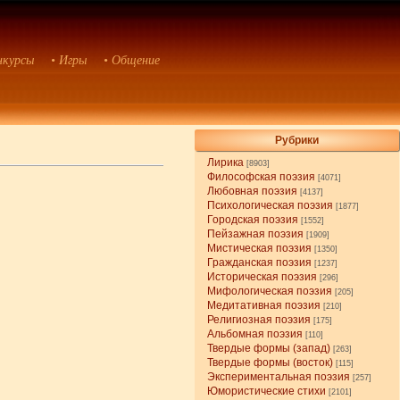
нкурсы
• Игры
• Общение
Рубрики
Лирика
[8903]
Философская поэзия
[4071]
Любовная поэзия
[4137]
Психологическая поэзия
[1877]
Городская поэзия
[1552]
Пейзажная поэзия
[1909]
Мистическая поэзия
[1350]
Гражданская поэзия
[1237]
Историческая поэзия
[296]
Мифологическая поэзия
[205]
Медитативная поэзия
[210]
Религиозная поэзия
[175]
Альбомная поэзия
[110]
Твердые формы (запад)
[263]
Твердые формы (восток)
[115]
Экспериментальная поэзия
[257]
Юмористические стихи
[2101]