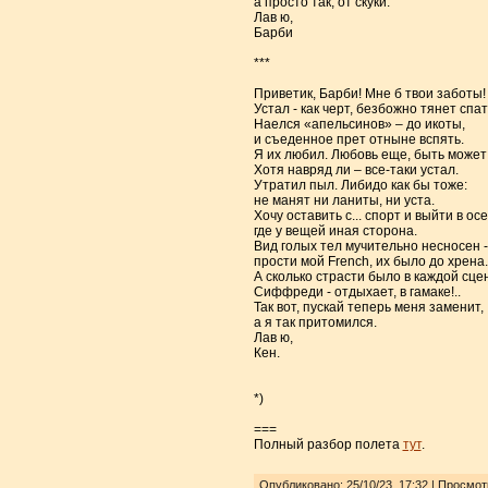
а просто так, от скуки.
Лав ю,
Барби
***
Приветик, Барби! Мне б твои заботы!
Устал - как черт, безбожно тянет спат
Наелся «апельсинов» – до икоты,
и съеденное прет отныне вспять.
Я их любил. Любовь еще, быть може
Хотя навряд ли – все-таки устал.
Утратил пыл. Либидо как бы тоже:
не манят ни ланиты, ни уста.
Хочу оставить с... спорт и выйти в осе
где у вещей иная сторона.
Вид голых тел мучительно несносен -
прости мой French, их было до хрена.
А сколько страсти было в каждой сце
Сиффреди - отдыхает, в гамаке!..
Так вот, пускай теперь меня заменит,
а я так притомился.
Лав ю,
Кен.
*)
===
Полный разбор полета
тут
.
Опубликовано: 25/10/23, 17:32 | Просмо