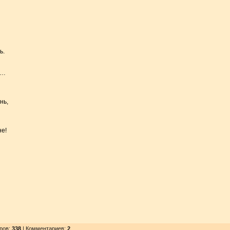
ь.
т…
нь,
не!
тров
:
338
| Комментариев:
2