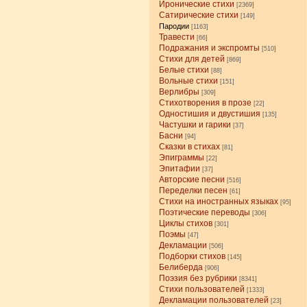
Иронические стихи
[2369]
Сатирические стихи
[149]
Пародии
[1163]
Травести
[66]
Подражания и экспромты
[510]
Стихи для детей
[869]
Белые стихи
[88]
Вольные стихи
[151]
Верлибры
[309]
Стихотворения в прозе
[22]
Одностишия и двустишия
[135]
Частушки и гарики
[37]
Басни
[94]
Сказки в стихах
[81]
Эпиграммы
[22]
Эпитафии
[37]
Авторские песни
[516]
Переделки песен
[61]
Стихи на иностранных языках
[95]
Поэтические переводы
[306]
Циклы стихов
[301]
Поэмы
[47]
Декламации
[506]
Подборки стихов
[145]
Белиберда
[906]
Поэзия без рубрики
[8341]
Стихи пользователей
[1333]
Декламации пользователей
[23]