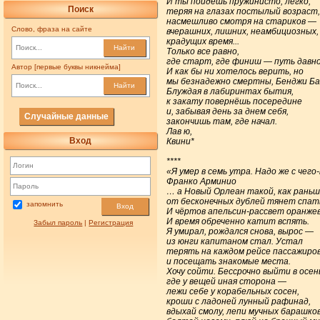
И ты пойдёшь пружинисто, легко,
Поиск
теряя на глазах постылый возраст,
насмешливо смотря на стариков —
Слово, фраза на сайте
вчерашних, лишних, неамбициозных,
крадущих время...
Найти
Только все равно,
где старт, где финиш — путь давно
Автор [первые буквы никнейма]
И как бы ни хотелось верить, но
мы безнадежно смертны, Бенджи Б
Найти
Блуждая в лабиринтах бытия,
к закату повернёшь посередине
и, забывая день за днем себя,
Случайные данные
закончишь там, где начал.
Лав ю,
Вход
Квини*
****
«Я умер в семь утра. Надо же с чего
Франко Арминио
… а Новый Орлеан такой, как рань
от бесконечных дублей тянет спат
запомнить
Вход
И чёртов апельсин-рассвет оранжев
И время обреченно катит вспять.
Забыл пароль
|
Регистрация
Я умирал, рождался снова, вырос —
из юнги капитаном стал. Устал
терять на каждом рейсе пассажиро
и посещать знакомые места.
Хочу сойти. Бессрочно выйти в осен
где у вещей иная сторона —
лежи себе у корабельных сосен,
кроши с ладоней лунный рафинад,
вдыхай смолу, лепи мучных барашков