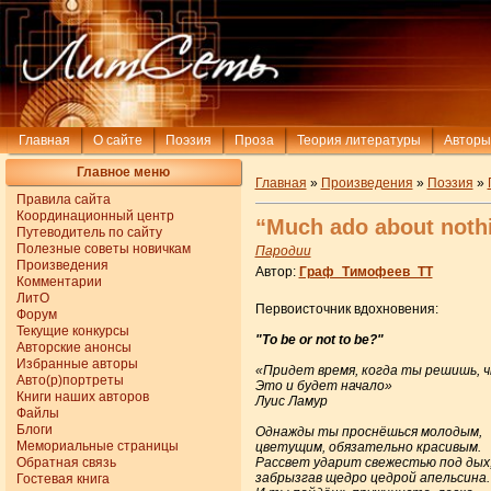
Главная
О сайте
Поэзия
Проза
Теория литературы
Авторы
Главное меню
Главная
»
Произведения
»
Поэзия
»
Правила сайта
Координационный центр
“Much ado about noth
Путеводитель по сайту
Полезные советы новичкам
Пародии
Произведения
Автор:
Граф_Тимофеев_ТТ
Комментарии
ЛитО
Первоисточник вдохновения:
Форум
Текущие конкурсы
"To be or not to be?"
Авторские анонсы
Избранные авторы
«Придет время, когда ты решишь, ч
Авто(р)портреты
Это и будет начало»
Книги наших авторов
Луис Ламур
Файлы
Блоги
Однажды ты проснёшься молодым,
Мемориальные страницы
цветущим, обязательно красивым.
Обратная связь
Рассвет ударит свежестью под дых
забрызгав щедро цедрой апельсина.
Гостевая книга