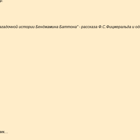
р.
и "Загадочной истории Бенджамина Баттона" - рассказа Ф.С.Фицжеральда и 
лик…