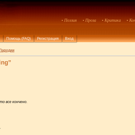
• Поэзия
• Проза
• Критика
• Ко
Помощь (FAQ)
Регистрация
Вход
Пародии
ing”
то все кончено.
,