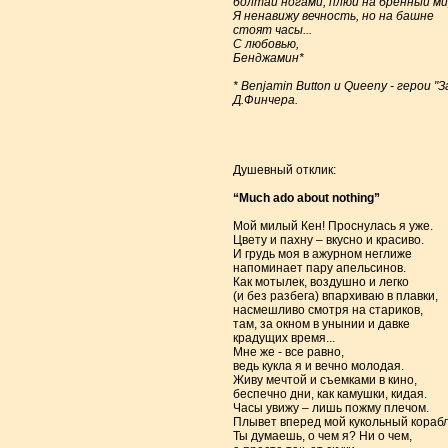
болтай ногами, плюй на бренный ми
Я ненавижу вечность, но на башне
стоят часы...
С любовью,
Бенджамин*
* Benjamin Button и Queeny - геро
Д.Финчера.
Душевный отклик:
“Much ado about nothing”
Мой милый Кен! Проснулась я уже.
Цвету и пахну – вкусно и красиво.
И грудь моя в ажурном неглиже
напоминает пару апельсинов.
Как мотылек, воздушно и легко
(и без разбега) впархиваю в плавки,
насмешливо смотря на стариков,
там, за окном в унынии и давке
крадущих время...
Мне же - все равно,
ведь кукла я и вечно молодая.
Живу мечтой и съемками в кино,
беспечно дни, как камушки, кидая.
Часы увижу – лишь пожму плечом.
Плывет вперед мой кукольный кораб
Ты думаешь, о чем я? Ни о чем,