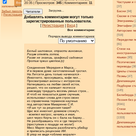
Частушки и 
Вход
20:35 | Просмотров
:
345
| Комментариев:
11
запомнить
[37]
Загрузка...
Забыл пароль
Басни
Читатели
[94]
|
Регистрация
Сказки в сти
Добавлять комментарии могут только
зарегистрированные пользователи.
Эпиграммы
[
[
Регистрация
|
Вход
]
Эпитафии
[3
Все комментарии:
Авторские п
[516]
Порядок вывода комментариев:
Переделки п
[61]
Стихи на
Белый шиповник, страсти виновник,
иностранны
Разум отнять готов,
языках
Разве не знаешь, графский садовник
[95]
Против чужих цветов.(с)
Поэтические
переводы
[3
Соединение Меркурия и Марса…
И в первом доме заготовленный тротил.
Циклы стихо
На Литсети день только начинался -
Поэмы
[47]
Инкогнито, проснувшись, кофе пил…
Просматривал анонсы с интересом.
Декламации
Наткнувшись на любви своей исток,
Подборки ст
решил, что он напишет поэтессе
[145]
навскидку тридцать восемь умных строк…
И чтоб не показаться даме скучным,
Белиберда
[
использовал слова для строк своих
Поэзия без 
из справочника терминов научных
под авторством Макаренко С.И.
[8341]
«И шо тут за рецензия такая?
Стихи
Щас все инкогнит домиком сложу!»,
пользовател
- вскипел матрос, качаясь и икая,
шел через Керчь он с бала на баржу…
[1333]
Не разобравшись что и где творится,
Декламации
(преступник о пощаде не моли!)
пользовател
Мисс Марпл пришла разоблачить убийцу
и приписать рецензию ИИ.
В упор не видя «облико морале»