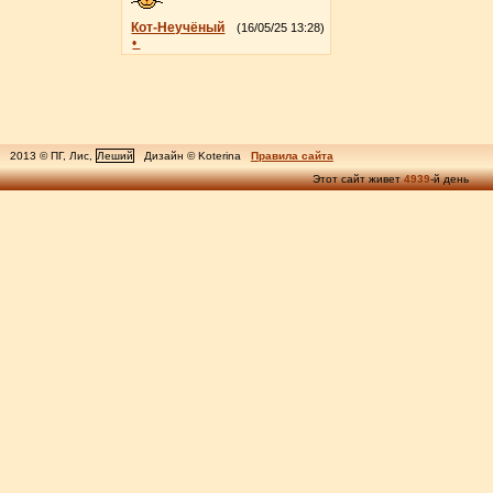
Кот-Неучёный
(16/05/25 13:28)
•
2013 © ПГ, Лис,
Леший
Дизайн © Koterina
Правила сайта
Этот сайт живет
4939
-й день