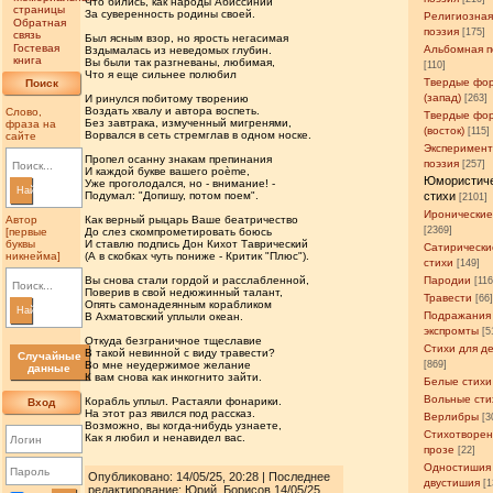
Что бились, как народы Абиссинии
страницы
За суверенность родины своей.
Религиозна
Обратная
поэзия
[175]
связь
Был ясным взор, но ярость негасимая
Гостевая
Альбомная п
Вздымалась из неведомых глубин.
книга
Вы были так разгневаны, любимая,
[110]
Что я еще сильнее полюбил
Твердые фо
Поиск
(запад)
И ринулся побитому творению
[263]
Воздать хвалу и автора воспеть.
Слово,
Твердые фо
Без завтрака, измученный мигренями,
фраза на
(восток)
[115]
Ворвался в сеть стремглав в одном носке.
сайте
Эксперимен
Пропел осанну знакам препинания
поэзия
[257]
И каждой букве вашего poème,
Юмористич
Уже проголодался, но - внимание! -
Найти
Подумал: "Допишу, потом поем".
стихи
[2101]
Иронические
Автор
Как верный рыцарь Ваше беатричество
[2369]
[первые
До слез скомпрометировать боюсь
буквы
И ставлю подпись Дон Кихот Таврический
Сатирически
никнейма]
(А в скобках чуть пониже - Критик "Плюc").
стихи
[149]
Вы снова стали гордой и расслабленной,
Пародии
[11
Поверив в свой недюжинный талант,
Травести
[66
Опять самонадеянным корабликом
Найти
Подражания
В Ахматовский уплыли океан.
экспромты
[5
Откуда безграничное тщеславие
Стихи для д
В такой невинной с виду травести?
Случайные
Во мне неудержимое желание
[869]
данные
К вам снова как инкогнито зайти.
Белые стихи
Вольные сти
Корабль уплыл. Растаяли фонарики.
Вход
На этот раз явился под рассказ.
Верлибры
[3
Возможно, вы когда-нибудь узнаете,
Стихотворен
Как я любил и ненавидел вас.
прозе
[22]
Одностишия
Опубликовано: 14/05/25, 20:28 | Последнее
двустишия
[1
редактирование: Юрий_Борисов 14/05/25,