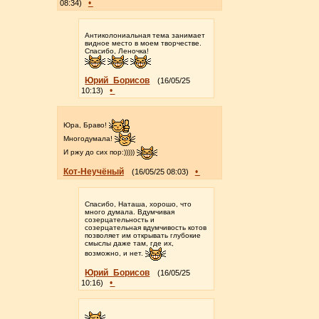
•
08:34)
Антиколониальная тема занимает
видное место в моем творчестве.
Спасибо, Леночка!
Юрий_Борисов
(16/05/25
•
10:13)
Юра, Браво!
Многодумала!
И ржу до сих пор:)))))
Кот-Неучёный
•
(16/05/25 08:03)
Спасибо, Наташа, хорошо, что
много думала. Вдумчивая
созерцательность и
созерцательная вдумчивость котов
позволяет им открывать глубокие
смыслы даже там, где их,
возможно, и нет.
Юрий_Борисов
(16/05/25
•
10:16)