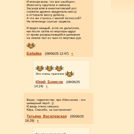
И втюхав всем, что все наоборот,
Инкогниту скрутили и связали.
Засунув кляп в инкогнитовский рот,
служили дружно кардиналы мессу
и оттирали мессу добела…
А что же сталось с милой поэтессой?
На пепелище снытью зацвела.
И видел каждый, если не дальтоник,
как после залпа из мортиры вдруг
от крови раскрасневшийся шиповник
на землю пал из чьих-то мертвых рук.
Бабайка
•
(08/06/25 12:47)
Это очень трагично
Юрий_Борисов
(08/06/25
•
14:24)
Ваше, тавричество, про Абиссинии - это
шикарный перл! .))
И ваще очень смешно.
Юра, Спасибо, за настроение!
Татьяна_Василевская
(05/06/25
•
16:29)