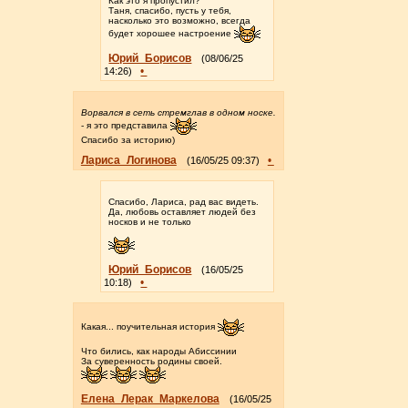
Как это я пропустил?
Таня, спасибо, пусть у тебя,
насколько это возможно, всегда
будет хорошее настроение
Юрий_Борисов
(08/06/25
•
14:26)
Ворвался в сеть стремглав в одном носке.
- я это представила
Спасибо за историю)
Лариса_Логинова
•
(16/05/25 09:37)
Спасибо, Лариса, рад вас видеть.
Да, любовь оставляет людей без
носков и не только
Юрий_Борисов
(16/05/25
•
10:18)
Какая... поучительная история
Что бились, как народы Абиссинии
За суверенность родины своей.
Елена_Лерак_Маркелова
(16/05/25