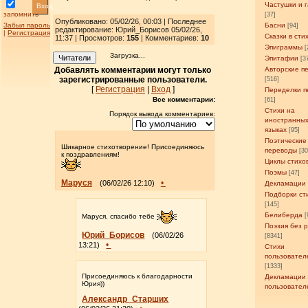
Частушки и 
Вход
запомнить
[37]
Опубликовано: 05/02/26, 00:03 | Последнее
Забыл пароль
Басни
[94]
редактирование: Юрий_Борисов 05/02/26,
|
Регистрация
Сказки в сти
11:37 | Просмотров
:
155
| Комментариев:
10
Эпиграммы
[
Загрузка...
Читатели
Эпитафии
[3
Добавлять комментарии могут только
Авторские п
зарегистрированные пользователи.
[516]
[
Регистрация
|
Вход
]
Переделки п
Все комментарии:
[61]
Стихи на
Порядок вывода комментариев:
иностранны
языках
[95]
Поэтические
Шикарное стихотворение! Присоединяюсь
переводы
[3
к поздравлениям!
Циклы стихо
Поэмы
[47]
Маруся
•
(06/02/26 12:10)
Декламации
Подборки ст
[145]
Белиберда
[
Маруся, спасибо тебе
Поэзия без 
Юрий_Борисов
(06/02/26
[8341]
•
13:21)
Стихи
пользовател
[1333]
Присоединяюсь к благодарности
Декламации
Юрия))
пользовател
Александр_Старших