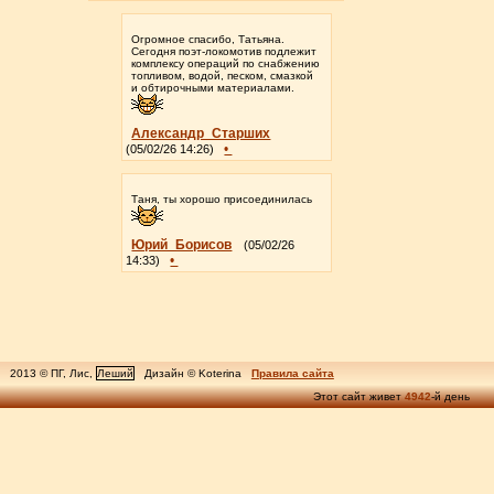
Огромное спасибо, Татьяна.
Сегодня поэт-локомотив подлежит
комплексу операций по снабжению
топливом, водой, песком, смазкой
и обтирочными материалами.
Александр_Старших
•
(05/02/26 14:26)
Таня, ты хорошо присоединилась
Юрий_Борисов
(05/02/26
•
14:33)
2013 © ПГ, Лис,
Леший
Дизайн © Koterina
Правила сайта
Этот сайт живет
4942
-й день