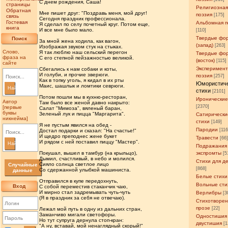
С днем рождения, Саша!
страницы
Религиозна
Обратная
Мне пишет друг: "Поздравь меня, мой друг!
поэзия
[175]
связь
Сегодня праздник профессионала.
Гостевая
Альбомная п
Я сделал по селу почетный круг. Потом еще,
книга
И все мне было мало.
[110]
Твердые фо
Поиск
За мной жена ходила, как вагон,
(запад)
[263]
Изображая звуком стук на стыках.
Слово,
Я так люблю наш сельский перегон
Твердые фо
фраза на
С его степной пейзажностью великой.
(восток)
[115]
сайте
Эксперимен
Сбегались к нам собаки и коты,
И голуби, и прочие зверюги.
поэзия
[257]
Как в топку уголь, я кидал в их рты
Юмористич
Маис, шашлык и ломтики севрюги.
Найти
стихи
[2101]
Потом пошли мы в кухню-ресторан,
Иронические
Автор
Там было все женой давно накрыто:
[2370]
[первые
Салат "Мимоза", вяленый баран,
буквы
Зеленый лук и пицца "Маргарита".
Сатирически
никнейма]
стихи
[149]
Я не пустым явился на обед -
Пародии
[11
Достал подарки и сказал: "На счастье!"
И щедро преподнес жене букет
Травести
[66
И рядом с ней поставил пиццу "Мастер".
Найти
Подражания
Покушал, вышел в тамбур (на крыльцо),
экспромты
[5
Дымил, счастливый, в небо и молился.
Стихи для д
Сияло солнца светлое лицо
Случайные
[868]
Со сдержанной улыбкой машиниста.
данные
Белые стихи
Отправился в купе передохнуть,
Вольные сти
Вход
С собой переместив стаканчик чаю,
И мирно стал задремывать чуть-чуть
Верлибры
[3
(Я в праздник за себя не отвечаю).
Стихотворен
прозе
[22]
Лежал мой путь в одну из дальних стран,
Заманчиво мигали светофоры.
Одностишия
Но тут супруга дернула стоп-кран:
двустишия
[1
"А ну, вставай, мой ненаглядный скорый!"