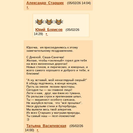
Александр_Старших
(05/02/26 14:04)
•
Юрий_Борисов
(05/02/26
•
14:29)
Юрочка, ия присоединяюсь к этому
замечательному поздравлению.
С Днюхой, Саша-Санечка!
Желаю, чтобы «зеленый» горел для тебя
на всех жизненных дорогах!
Новых стихов, и лирических, и юморных, и
всего самого хорошего и доброго и тебе, и
близким!
"А ну, вставай, мой ненаглядный скорый!"
К обеду подтянись, в конце концов,
Пусть за окном поэзии просторы,
Сегодня ты — за главное лицо!
Лети к нам, друг, как ёжик из тумана,
По рельсам строк и препинакам шпал,
Ты — машинист особого сапсана,
Не жалуйся потом, что "всё прошпал".
Неси друзьям стихи и бутерброды,
Мы выпили весь твой аперитив.
Из всех Старших у матушки-природы,
Ты самый наш — поэт-локомотив!
:))
Татьяна_Василевская
(05/02/26
•
14:00)