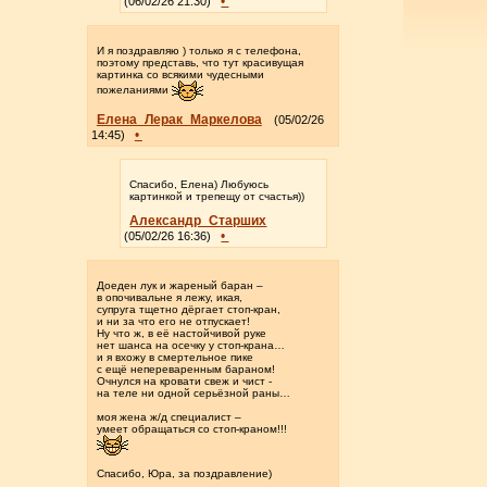
•
(06/02/26 21:30)
И я поздравляю ) только я с телефона,
поэтому представь, что тут красивущая
картинка со всякими чудесными
пожеланиями
Елена_Лерак_Маркелова
(05/02/26
•
14:45)
Спасибо, Елена) Любуюсь
картинкой и трепещу от счастья))
Александр_Старших
•
(05/02/26 16:36)
Доеден лук и жареный баран –
в опочивальне я лежу, икая,
супруга тщетно дёргает стоп-кран,
и ни за что его не отпускает!
Ну что ж, в её настойчивой руке
нет шанса на осечку у стоп-крана…
и я вхожу в смертельное пике
с ещё непереваренным бараном!
Очнулся на кровати свеж и чист -
на теле ни одной серьёзной раны…
моя жена ж/д специалист –
умеет обращаться со стоп-краном!!!
Спасибо, Юра, за поздравление)