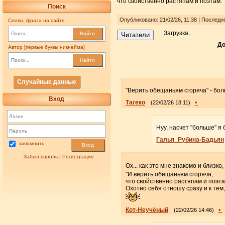
что свойственно растяпам и поэтам.
Поиск
Опубликовано: 21/02/26, 11:38 | Послед
Слово, фраза на сайте
Загрузка...
Найти
Читатели
До
Автор [первые буквы никнейма]
Найти
Случайные данные
"Верить обещаньям сгоряча" - бо
Вход
Тагеко
•
(22/02/26 18:11)
Нуу, насчет "больше" я
Галья_Рубина-Бадьян
запомнить
Вход
Забыл пароль
|
Регистрация
Ох... как это мне знакомо и близко,
"И верить обещаньям сгоряча,
что свойственно растяпам и поэта
Охотно себя отношу сразу и к тем, 
Кот-Неучёный
•
(22/02/26 14:46)