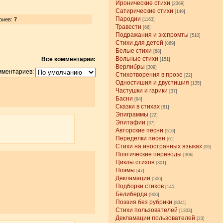
Иронические стихи
[2369]
Сатирические стихи
[149]
Пародии
риев:
7
[1163]
Травести
[66]
Подражания и экспромты
[510]
Стихи для детей
[869]
Белые стихи
[88]
Вольные стихи
Все комментарии:
[151]
Верлибры
[309]
мментариев:
Стихотворения в прозе
[22]
Одностишия и двустишия
[135]
Частушки и гарики
[37]
Басни
[94]
Сказки в стихах
[81]
Эпиграммы
[22]
Эпитафии
[37]
Авторские песни
[516]
Переделки песен
[61]
Стихи на иностранных языках
[95]
Поэтические переводы
[306]
Циклы стихов
[301]
Поэмы
[47]
Декламации
[506]
Подборки стихов
[145]
Белиберда
[906]
Поэзия без рубрики
[8341]
Стихи пользователей
[1333]
Декламации пользователей
[23]