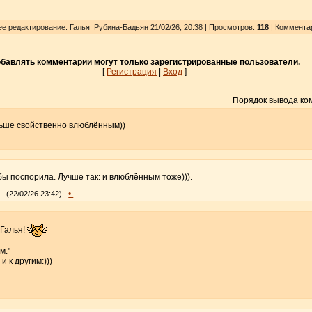
нее редактирование: Галья_Рубина-Бадьян 21/02/26, 20:38 | Просмотров
:
118
| Коммента
бавлять комментарии могут только зарегистрированные пользователи.
[
Регистрация
|
Вход
]
Порядок вывода ко
льше свойственно влюблённым))
 бы поспорила. Лучше так: и влюблённым тоже))).
•
(22/02/26 23:42)
 Галья!
м."
и к другим:)))