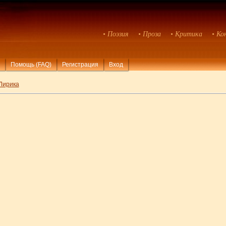
• Поэзия
• Проза
• Критика
• Ко
Помощь (FAQ)
Регистрация
Вход
Лирика