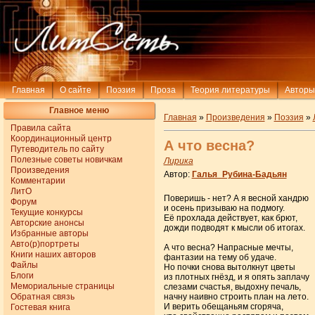
Главная
О сайте
Поэзия
Проза
Теория литературы
Авторы
Главное меню
Главная
»
Произведения
»
Поэзия
»
Правила сайта
Координационный центр
А что весна?
Путеводитель по сайту
Полезные советы новичкам
Лирика
Произведения
Автор:
Галья_Рубина-Бадьян
Комментарии
ЛитО
Поверишь - нет? А я весной хандрю
Форум
и осень призываю на подмогу.
Текущие конкурсы
Её прохлада действует, как брют,
Авторские анонсы
дожди подводят к мысли об итогах.
Избранные авторы
Авто(р)портреты
А что весна? Напрасные мечты,
Книги наших авторов
фантазии на тему об удаче.
Файлы
Но почки снова вытолкнут цветы
Блоги
из плотных гнёзд, и я опять заплачу
Мемориальные страницы
слезами счастья, выдохну печаль,
Обратная связь
начну наивно строить план на лето.
И верить обещаньям сгоряча,
Гостевая книга