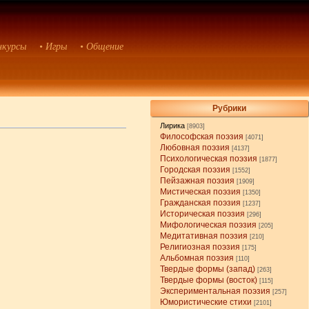
нкурсы
• Игры
• Общение
Рубрики
Лирика
[8903]
Философская поэзия
[4071]
Любовная поэзия
[4137]
Психологическая поэзия
[1877]
Городская поэзия
[1552]
Пейзажная поэзия
[1909]
Мистическая поэзия
[1350]
Гражданская поэзия
[1237]
Историческая поэзия
[296]
Мифологическая поэзия
[205]
Медитативная поэзия
[210]
Религиозная поэзия
[175]
Альбомная поэзия
[110]
Твердые формы (запад)
[263]
Твердые формы (восток)
[115]
Экспериментальная поэзия
[257]
Юмористические стихи
[2101]