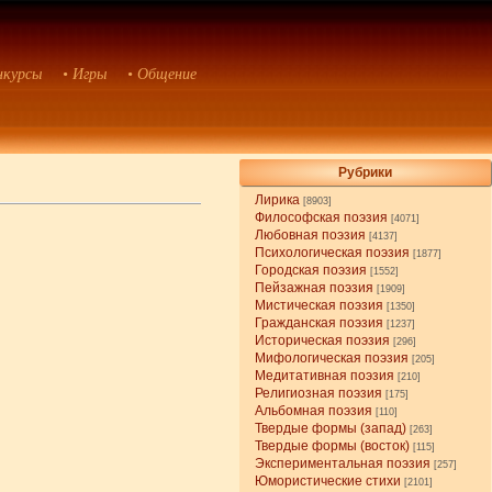
нкурсы
• Игры
• Общение
Рубрики
Лирика
[8903]
Философская поэзия
[4071]
Любовная поэзия
[4137]
Психологическая поэзия
[1877]
Городская поэзия
[1552]
Пейзажная поэзия
[1909]
Мистическая поэзия
[1350]
Гражданская поэзия
[1237]
Историческая поэзия
[296]
Мифологическая поэзия
[205]
Медитативная поэзия
[210]
Религиозная поэзия
[175]
Альбомная поэзия
[110]
Твердые формы (запад)
[263]
Твердые формы (восток)
[115]
Экспериментальная поэзия
[257]
Юмористические стихи
[2101]