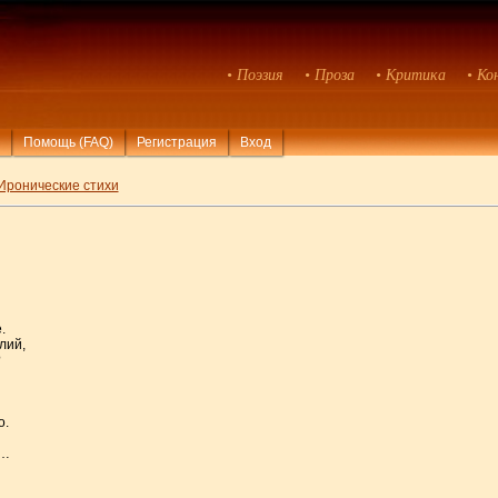
• Поэзия
• Проза
• Критика
• Ко
Помощь (FAQ)
Регистрация
Вход
Иронические стихи
.
лий,
?
о.
у…