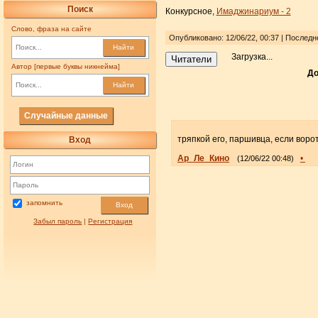
Поиск
Конкурсное,
Имаджинариум - 2
Слово, фраза на сайте
Опубликовано: 12/06/22, 00:37 | Последн
Найти
Загрузка...
Читатели
Автор [первые буквы никнейма]
До
Найти
Случайные данные
тряпкой его, паршивца, если вор
Вход
Ар_Ле_Кино
•
(12/06/22 00:48)
запомнить
Вход
Забыл пароль
|
Регистрация