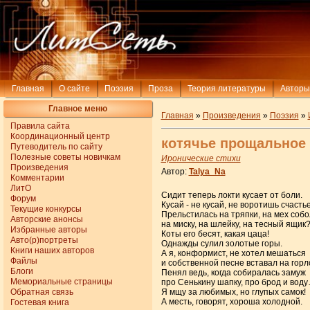
Главная
О сайте
Поэзия
Проза
Теория литературы
Авторы
Главное меню
Главная
»
Произведения
»
Поэзия
»
Правила сайта
Координационный центр
котячье прощальное
Путеводитель по сайту
Полезные советы новичкам
Иронические стихи
Произведения
Автор:
Talya_Na
Комментарии
ЛитО
Сидит теперь локти кусает от боли.
Форум
Кусай - не кусай, не воротишь счастье
Текущие конкурсы
Прельстилась на тряпки, на мех собо
Авторские анонсы
на миску, на шлейку, на тесный ящик
Избранные авторы
Коты его бесят, какая цаца!
Авто(р)портреты
Однажды сулил золотые горы.
Книги наших авторов
А я, конформист, не хотел мешаться
Файлы
и собственной песне вставал на горл
Блоги
Пенял ведь, когда собиралась замуж
Мемориальные страницы
про Сенькину шапку, про брод и вод
Обратная связь
Я мщу за любимых, но глупых самок!
А месть, говорят, хороша холодной.
Гостевая книга