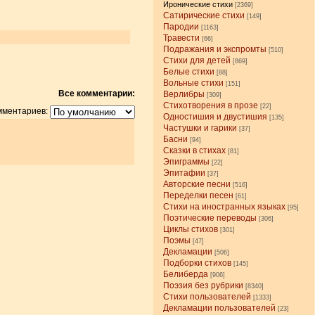
Иронические стихи
[2369]
Сатирические стихи
[149]
Пародии
[1163]
Травести
[66]
Подражания и экспромты
[510]
Стихи для детей
[869]
Белые стихи
[88]
Вольные стихи
[151]
Все комментарии:
Верлибры
[309]
Стихотворения в прозе
[22]
мментариев:
Одностишия и двустишия
[135]
Частушки и гарики
[37]
Басни
[94]
Сказки в стихах
[81]
Эпиграммы
[22]
Эпитафии
[37]
Авторские песни
[516]
Переделки песен
[61]
Стихи на иностранных языках
[95]
Поэтические переводы
[306]
Циклы стихов
[301]
Поэмы
[47]
Декламации
[506]
Подборки стихов
[145]
Белиберда
[906]
Поэзия без рубрики
[8340]
Стихи пользователей
[1333]
Декламации пользователей
[23]